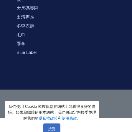
大尺碼專區
出清專區
冬季衣褲
毛巾
雨傘
Blue Label
我們使用 Cookie 來確保您在網站上能獲得良好的體
驗。如果您繼續使用本網站，我們將認定您接受並理
解我們的
隱私權政策
和
使用條款
。
接受
著作權所有 保留一切權利