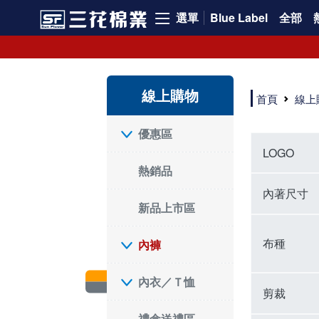
選單
Blue Label
全部
內褲、平口褲、純棉內褲，50年優質棉製造，品質保證安心!
寬鬆立體剪裁純棉內褲、平口褲，雙層門襟設計，舒適不走光，在家可當短褲穿，一件抵兩件，超高CP值。
資深打版師打造五片式專利剪裁，行動自如不卡卡，舒適美感兼具，高品質平價好穿。買三花內褲對身體最好!
線上購物
選擇內褲、平口褲、純棉內褲首重品質。舒適、透氣的內褲、平口褲、純棉內褲能影響健康，須謹慎挑選。三花內褲透氣不悶，值得信賴！
首頁
線上
三花內褲、平口褲、純棉內褲50年來持續升級，符合人體工學設計，柔軟無勒痕的鬆緊帶。三花內褲是肌膚好友，口碑熱銷！
選擇內褲首重品質。三花內褲50年來不斷升級，證明其卓越品質。符合人體工學剪裁，柔軟無痕鬆緊帶，是必買首選。兼具品質與外型，與肌膚零感接觸，穿著舒適，看來有質感。三花內褲設計獨特，質料優良，專業剪裁，呵護肌膚。新鮮高品質棉材製成，多款選擇，耐洗耐穿，三花內褲絕對首選。
"內褲購買及使用經驗網友來信分享 近年來，我經常在大型連鎖賣場如佳瑪、美華泰等地看到三花內褲的展示。最近一兩年，甚至百貨公司及街頭店鋪都開始大量出現三花專櫃或專賣店。我猜測，這應該是三花在營運策略上的調整，才使得這些改變成為現實。 本來，三花內褲一直是消費者選購內褲時的熱門選項之一。內褲櫃點的增多使我更加注意到這個品牌，因此我在選購內褲時，特意多研究了一下三花內褲的設計。 先從內褲外層包裝談起，有些內褲有PP袋包裝，有些則沒有。雖然這是一件小事，但我發現朋友們中有人會介意內褲包裝沒有PP袋。他們認為沒有PP袋會使包裝不夠精美。對我來說，有PP袋確實能提升包裝的精緻度，但內褲不裝PP袋其實也算是環保。所以，這就看每個人對內褲包裝的需求和感受了。 每次購買內褲時，我都會特別帶一件五片式剪裁的內褲。三花的平口內褲被稱為全國第一件五片式剪裁內褲，這話應該不是隨便說說的，畢竟三花是一個擁有超過50年歷史的老品牌，專注於研發和改良內褲。當初，我覺得這種設計有些花俏，只是圖個新鮮買來試試，結果發現內褲多一片真的有其優勢，尤其是減少了內褲卡屁的次數。雖然這個狀況不可能完全消失，但大大增加了穿著的舒適度。 三花內褲的價格也在我能接受的範圍內，因此它逐漸成為我的心頭好。此外，內褲選購時的另一個重要因素是鬆緊帶。看內褲是否舊了，第一眼通常看鬆緊帶。故意或不小心露出內褲褲頭的時候，印象分數也是由鬆緊帶決定的。 很多內褲品牌強調鬆緊帶的造型及花樣，這類內褲非常適合一些特殊場合，如單身聯誼或約會時穿著，能夠加分不少。日常使用的內褲則建議選擇鬆緊帶不易鬆垮的，花樣其次。三花特別強調內褲鬆緊帶的耐洗度，而其他品牌鮮少提及這一點。 分場合選擇內褲是我的習慣。特殊場合內褲要講究一點，但平日則需要選擇鬆緊帶有保障的內褲。畢竟，內褲是每天陪伴我們超過12個小時的衣物，找到適合自己且耐洗耐穿高CP值的內褲才是最明智的選擇。 內褲畢竟是消耗品，定期更換非常重要。如果內褲沾染到髒污或處於潮濕的環境，就不應該撐太久。這是因為內褲長期接觸身體的重要部位，所以選擇和保養都要謹慎。 以上是我個人的內褲使用分享，並非業配，不代表任何人的立場。內褲還是要以自身體驗最為準確。希望大家都能找到適合自己的內褲，並多多支持台灣品牌。"
優惠區
LOGO
熱銷品
內著尺寸
新品上市區
布種
內褲
內衣／Ｔ恤
剪裁
禮盒送禮區