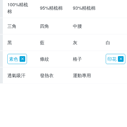
100%精梳
95%精梳棉
93%精梳棉
棉
三角
四角
中腰
黑
藍
灰
白
素色
條紋
格子
印花
透氣吸汗
發熱衣
運動專用