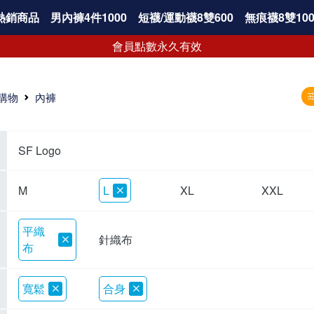
熱銷商品
男內褲4件1000
短襪/運動襪8雙600
無痕襪8雙100
會員點數永久有效
購物
內褲
SF Logo
M
L
XL
XXL
平織
針織布
布
寬鬆
合身