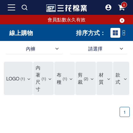
會員點數永久有效
線上購物
排序方式：
內褲
請選擇
內褲、平口褲、純棉內褲，50年優質棉製造，品質保證安心!
寬鬆立體剪裁純棉內褲、平口褲，雙層門襟設計，舒適不走光，在家可當短褲穿，一件抵兩件，超高CP值。
資深打版師打造五片式專利剪裁，行動自如不卡卡，舒適美感兼具，高品質平價好穿。買三花內褲對身體最好!
內
選擇內褲、平口褲、純棉內褲首重品質。舒適、透氣的內褲、平口褲、純棉內褲能影響健康，須謹慎挑選。三花內褲透氣不悶，值得信賴！
三花內褲、平口褲、純棉內褲50年來持續升級，符合人體工學設計，柔軟無勒痕的鬆緊帶。三花內褲是肌膚好友，口碑熱銷！
選擇內褲首重品質。三花內褲50年來不斷升級，證明其卓越品質。符合人體工學剪裁，柔軟無痕鬆緊帶，是必買首選。兼具品質與外型，與肌膚零感接觸，穿著舒適，看來有質感。三花內褲設計獨特，質料優良，專業剪裁，呵護肌膚。新鮮高品質棉材製成，多款選擇，耐洗耐穿，三花內褲絕對首選。
"內褲購買及使用經驗網友來信分享 近年來，我經常在大型連鎖賣場如佳瑪、美華泰等地看到三花內褲的展示。最近一兩年，甚至百貨公司及街頭店鋪都開始大量出現三花專櫃或專賣店。我猜測，這應該是三花在營運策略上的調整，才使得這些改變成為現實。 本來，三花內褲一直是消費者選購內褲時的熱門選項之一。內褲櫃點的增多使我更加注意到這個品牌，因此我在選購內褲時，特意多研究了一下三花內褲的設計。 先從內褲外層包裝談起，有些內褲有PP袋包裝，有些則沒有。雖然這是一件小事，但我發現朋友們中有人會介意內褲包裝沒有PP袋。他們認為沒有PP袋會使包裝不夠精美。對我來說，有PP袋確實能提升包裝的精緻度，但內褲不裝PP袋其實也算是環保。所以，這就看每個人對內褲包裝的需求和感受了。 每次購買內褲時，我都會特別帶一件五片式剪裁的內褲。三花的平口內褲被稱為全國第一件五片式剪裁內褲，這話應該不是隨便說說的，畢竟三花是一個擁有超過50年歷史的老品牌，專注於研發和改良內褲。當初，我覺得這種設計有些花俏，只是圖個新鮮買來試試，結果發現內褲多一片真的有其優勢，尤其是減少了內褲卡屁的次數。雖然這個狀況不可能完全消失，但大大增加了穿著的舒適度。 三花內褲的價格也在我能接受的範圍內，因此它逐漸成為我的心頭好。此外，內褲選購時的另一個重要因素是鬆緊帶。看內褲是否舊了，第一眼通常看鬆緊帶。故意或不小心露出內褲褲頭的時候，印象分數也是由鬆緊帶決定的。 很多內褲品牌強調鬆緊帶的造型及花樣，這類內褲非常適合一些特殊場合，如單身聯誼或約會時穿著，能夠加分不少。日常使用的內褲則建議選擇鬆緊帶不易鬆垮的，花樣其次。三花特別強調內褲鬆緊帶的耐洗度，而其他品牌鮮少提及這一點。 分場合選擇內褲是我的習慣。特殊場合內褲要講究一點，但平日則需要選擇鬆緊帶有保障的內褲。畢竟，內褲是每天陪伴我們超過12個小時的衣物，找到適合自己且耐洗耐穿高CP值的內褲才是最明智的選擇。 內褲畢竟是消耗品，定期更換非常重要。如果內褲沾染到髒污或處於潮濕的環境，就不應該撐太久。這是因為內褲長期接觸身體的重要部位，所以選擇和保養都要謹慎。 以上是我個人的內褲使用分享，並非業配，不代表任何人的立場。內褲還是要以自身體驗最為準確。希望大家都能找到適合自己的內褲，並多多支持台灣品牌。"
著
布
剪
材
款
LOGO
1
1
1
2
尺
種
裁
質
式
寸
1