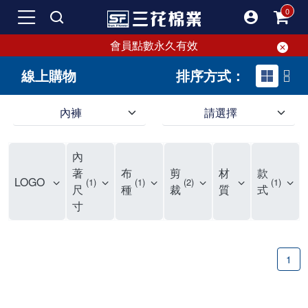
會員點數永久有效
線上購物
排序方式：
內褲
請選擇
內褲、平口褲、純棉內褲，50年優質棉製造，品質保證安心!
寬鬆立體剪裁純棉內褲、平口褲，雙層門襟設計，舒適不走光，在家可當短褲穿，一件抵兩件，超高CP值。
資深打版師打造五片式專利剪裁，行動自如不卡卡，舒適美感兼具，高品質平價好穿。買三花內褲對身體最好!
內
選擇內褲、平口褲、純棉內褲首重品質。舒適、透氣的內褲、平口褲、純棉內褲能影響健康，須謹慎挑選。三花內褲透氣不悶，值得信賴！
三花內褲、平口褲、純棉內褲50年來持續升級，符合人體工學設計，柔軟無勒痕的鬆緊帶。三花內褲是肌膚好友，口碑熱銷！
選擇內褲首重品質。三花內褲50年來不斷升級，證明其卓越品質。符合人體工學剪裁，柔軟無痕鬆緊帶，是必買首選。兼具品質與外型，與肌膚零感接觸，穿著舒適，看來有質感。三花內褲設計獨特，質料優良，專業剪裁，呵護肌膚。新鮮高品質棉材製成，多款選擇，耐洗耐穿，三花內褲絕對首選。
"內褲購買及使用經驗網友來信分享 近年來，我經常在大型連鎖賣場如佳瑪、美華泰等地看到三花內褲的展示。最近一兩年，甚至百貨公司及街頭店鋪都開始大量出現三花專櫃或專賣店。我猜測，這應該是三花在營運策略上的調整，才使得這些改變成為現實。 本來，三花內褲一直是消費者選購內褲時的熱門選項之一。內褲櫃點的增多使我更加注意到這個品牌，因此我在選購內褲時，特意多研究了一下三花內褲的設計。 先從內褲外層包裝談起，有些內褲有PP袋包裝，有些則沒有。雖然這是一件小事，但我發現朋友們中有人會介意內褲包裝沒有PP袋。他們認為沒有PP袋會使包裝不夠精美。對我來說，有PP袋確實能提升包裝的精緻度，但內褲不裝PP袋其實也算是環保。所以，這就看每個人對內褲包裝的需求和感受了。 每次購買內褲時，我都會特別帶一件五片式剪裁的內褲。三花的平口內褲被稱為全國第一件五片式剪裁內褲，這話應該不是隨便說說的，畢竟三花是一個擁有超過50年歷史的老品牌，專注於研發和改良內褲。當初，我覺得這種設計有些花俏，只是圖個新鮮買來試試，結果發現內褲多一片真的有其優勢，尤其是減少了內褲卡屁的次數。雖然這個狀況不可能完全消失，但大大增加了穿著的舒適度。 三花內褲的價格也在我能接受的範圍內，因此它逐漸成為我的心頭好。此外，內褲選購時的另一個重要因素是鬆緊帶。看內褲是否舊了，第一眼通常看鬆緊帶。故意或不小心露出內褲褲頭的時候，印象分數也是由鬆緊帶決定的。 很多內褲品牌強調鬆緊帶的造型及花樣，這類內褲非常適合一些特殊場合，如單身聯誼或約會時穿著，能夠加分不少。日常使用的內褲則建議選擇鬆緊帶不易鬆垮的，花樣其次。三花特別強調內褲鬆緊帶的耐洗度，而其他品牌鮮少提及這一點。 分場合選擇內褲是我的習慣。特殊場合內褲要講究一點，但平日則需要選擇鬆緊帶有保障的內褲。畢竟，內褲是每天陪伴我們超過12個小時的衣物，找到適合自己且耐洗耐穿高CP值的內褲才是最明智的選擇。 內褲畢竟是消耗品，定期更換非常重要。如果內褲沾染到髒污或處於潮濕的環境，就不應該撐太久。這是因為內褲長期接觸身體的重要部位，所以選擇和保養都要謹慎。 以上是我個人的內褲使用分享，並非業配，不代表任何人的立場。內褲還是要以自身體驗最為準確。希望大家都能找到適合自己的內褲，並多多支持台灣品牌。"
著
布
剪
材
款
LOGO
1
1
2
1
尺
種
裁
質
式
寸
1