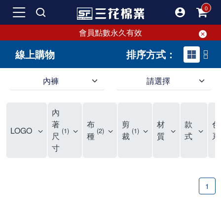
會員點數永久有效
線上購物
排序方式：
內褲
請選擇
內褲、平口褲、純棉內褲，50年優質棉製造，品質保證安心!
寬鬆立體剪裁純棉內褲、平口褲，雙層門襟設計，舒適不走光，在家可當短褲穿，一件抵兩件，超高CP值。
資深打版師打造五片式專利剪裁，行動自如不卡卡，舒適美感兼具，高品質平價好穿。買三花內褲對身體最好!
內
選擇內褲、平口褲、純棉內褲首重品質。舒適、透氣的內褲、平口褲、純棉內褲能影響健康，須謹慎挑選。三花內褲透氣不悶，值得信賴！
三花內褲、平口褲、純棉內褲50年來持續升級，符合人體工學設計，柔軟無勒痕的鬆緊帶。三花內褲是肌膚好友，口碑熱銷！
選擇內褲首重品質。三花內褲50年來不斷升級，證明其卓越品質。符合人體工學剪裁，柔軟無痕鬆緊帶，是必買首選。兼具品質與外型，與肌膚零感接觸，穿著舒適，看來有質感。三花內褲設計獨特，質料優良，專業剪裁，呵護肌膚。新鮮高品質棉材製成，多款選擇，耐洗耐穿，三花內褲絕對首選。
"內褲購買及使用經驗網友來信分享 近年來，我經常在大型連鎖賣場如佳瑪、美華泰等地看到三花內褲的展示。最近一兩年，甚至百貨公司及街頭店鋪都開始大量出現三花專櫃或專賣店。我猜測，這應該是三花在營運策略上的調整，才使得這些改變成為現實。 本來，三花內褲一直是消費者選購內褲時的熱門選項之一。內褲櫃點的增多使我更加注意到這個品牌，因此我在選購內褲時，特意多研究了一下三花內褲的設計。 先從內褲外層包裝談起，有些內褲有PP袋包裝，有些則沒有。雖然這是一件小事，但我發現朋友們中有人會介意內褲包裝沒有PP袋。他們認為沒有PP袋會使包裝不夠精美。對我來說，有PP袋確實能提升包裝的精緻度，但內褲不裝PP袋其實也算是環保。所以，這就看每個人對內褲包裝的需求和感受了。 每次購買內褲時，我都會特別帶一件五片式剪裁的內褲。三花的平口內褲被稱為全國第一件五片式剪裁內褲，這話應該不是隨便說說的，畢竟三花是一個擁有超過50年歷史的老品牌，專注於研發和改良內褲。當初，我覺得這種設計有些花俏，只是圖個新鮮買來試試，結果發現內褲多一片真的有其優勢，尤其是減少了內褲卡屁的次數。雖然這個狀況不可能完全消失，但大大增加了穿著的舒適度。 三花內褲的價格也在我能接受的範圍內，因此它逐漸成為我的心頭好。此外，內褲選購時的另一個重要因素是鬆緊帶。看內褲是否舊了，第一眼通常看鬆緊帶。故意或不小心露出內褲褲頭的時候，印象分數也是由鬆緊帶決定的。 很多內褲品牌強調鬆緊帶的造型及花樣，這類內褲非常適合一些特殊場合，如單身聯誼或約會時穿著，能夠加分不少。日常使用的內褲則建議選擇鬆緊帶不易鬆垮的，花樣其次。三花特別強調內褲鬆緊帶的耐洗度，而其他品牌鮮少提及這一點。 分場合選擇內褲是我的習慣。特殊場合內褲要講究一點，但平日則需要選擇鬆緊帶有保障的內褲。畢竟，內褲是每天陪伴我們超過12個小時的衣物，找到適合自己且耐洗耐穿高CP值的內褲才是最明智的選擇。 內褲畢竟是消耗品，定期更換非常重要。如果內褲沾染到髒污或處於潮濕的環境，就不應該撐太久。這是因為內褲長期接觸身體的重要部位，所以選擇和保養都要謹慎。 以上是我個人的內褲使用分享，並非業配，不代表任何人的立場。內褲還是要以自身體驗最為準確。希望大家都能找到適合自己的內褲，並多多支持台灣品牌。"
著
布
剪
材
款
色
LOGO
1
2
1
尺
種
裁
質
式
系
寸
1