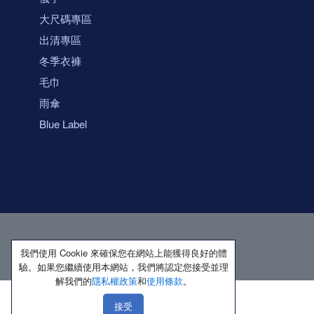
大尺碼專區
出清專區
冬季衣褲
毛巾
雨傘
Blue Label
我們使用 Cookie 來確保您在網站上能獲得良好的體
驗。如果您繼續使用本網站，我們將認定您接受並理
解我們的
隱私權政策
和
使用條款
。
接受
著作權所有 保留一切權利