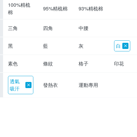
100%精梳
95%精梳棉
93%精梳棉
棉
三角
四角
中腰
黑
藍
灰
白
素色
條紋
格子
印花
透氣
發熱衣
運動專用
吸汗