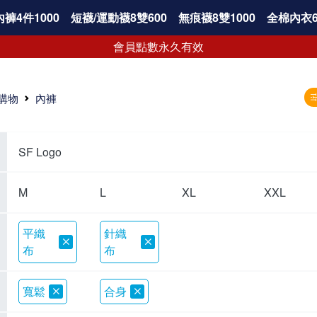
褲4件1000
短襪/運動襪8雙600
無痕襪8雙1000
全棉內衣6
會員點數永久有效
購物
內褲
SF Logo
M
L
XL
XXL
平織
針織
布
布
寬鬆
合身