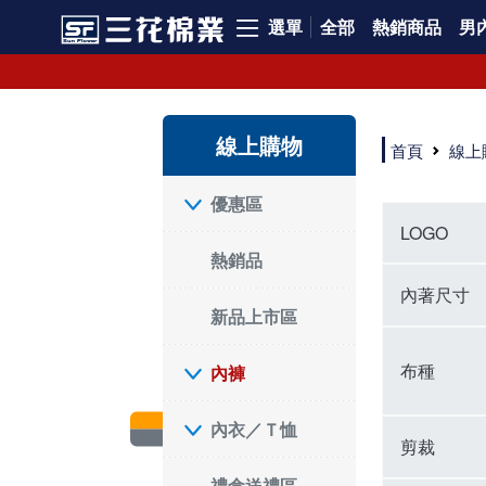
選單
全部
熱銷商品
男內
內褲、平口褲、純棉內褲，50年優質棉製造，品質保證安心!
寬鬆立體剪裁純棉內褲、平口褲，雙層門襟設計，舒適不走光，在家可當短褲穿，一件抵兩件，超高CP值。
資深打版師打造五片式專利剪裁，行動自如不卡卡，舒適美感兼具，高品質平價好穿。買三花內褲對身體最好!
線上購物
選擇內褲、平口褲、純棉內褲首重品質。舒適、透氣的內褲、平口褲、純棉內褲能影響健康，須謹慎挑選。三花內褲透氣不悶，值得信賴！
首頁
線上
三花內褲、平口褲、純棉內褲50年來持續升級，符合人體工學設計，柔軟無勒痕的鬆緊帶。三花內褲是肌膚好友，口碑熱銷！
選擇內褲首重品質。三花內褲50年來不斷升級，證明其卓越品質。符合人體工學剪裁，柔軟無痕鬆緊帶，是必買首選。兼具品質與外型，與肌膚零感接觸，穿著舒適，看來有質感。三花內褲設計獨特，質料優良，專業剪裁，呵護肌膚。新鮮高品質棉材製成，多款選擇，耐洗耐穿，三花內褲絕對首選。
"內褲購買及使用經驗網友來信分享 近年來，我經常在大型連鎖賣場如佳瑪、美華泰等地看到三花內褲的展示。最近一兩年，甚至百貨公司及街頭店鋪都開始大量出現三花專櫃或專賣店。我猜測，這應該是三花在營運策略上的調整，才使得這些改變成為現實。 本來，三花內褲一直是消費者選購內褲時的熱門選項之一。內褲櫃點的增多使我更加注意到這個品牌，因此我在選購內褲時，特意多研究了一下三花內褲的設計。 先從內褲外層包裝談起，有些內褲有PP袋包裝，有些則沒有。雖然這是一件小事，但我發現朋友們中有人會介意內褲包裝沒有PP袋。他們認為沒有PP袋會使包裝不夠精美。對我來說，有PP袋確實能提升包裝的精緻度，但內褲不裝PP袋其實也算是環保。所以，這就看每個人對內褲包裝的需求和感受了。 每次購買內褲時，我都會特別帶一件五片式剪裁的內褲。三花的平口內褲被稱為全國第一件五片式剪裁內褲，這話應該不是隨便說說的，畢竟三花是一個擁有超過50年歷史的老品牌，專注於研發和改良內褲。當初，我覺得這種設計有些花俏，只是圖個新鮮買來試試，結果發現內褲多一片真的有其優勢，尤其是減少了內褲卡屁的次數。雖然這個狀況不可能完全消失，但大大增加了穿著的舒適度。 三花內褲的價格也在我能接受的範圍內，因此它逐漸成為我的心頭好。此外，內褲選購時的另一個重要因素是鬆緊帶。看內褲是否舊了，第一眼通常看鬆緊帶。故意或不小心露出內褲褲頭的時候，印象分數也是由鬆緊帶決定的。 很多內褲品牌強調鬆緊帶的造型及花樣，這類內褲非常適合一些特殊場合，如單身聯誼或約會時穿著，能夠加分不少。日常使用的內褲則建議選擇鬆緊帶不易鬆垮的，花樣其次。三花特別強調內褲鬆緊帶的耐洗度，而其他品牌鮮少提及這一點。 分場合選擇內褲是我的習慣。特殊場合內褲要講究一點，但平日則需要選擇鬆緊帶有保障的內褲。畢竟，內褲是每天陪伴我們超過12個小時的衣物，找到適合自己且耐洗耐穿高CP值的內褲才是最明智的選擇。 內褲畢竟是消耗品，定期更換非常重要。如果內褲沾染到髒污或處於潮濕的環境，就不應該撐太久。這是因為內褲長期接觸身體的重要部位，所以選擇和保養都要謹慎。 以上是我個人的內褲使用分享，並非業配，不代表任何人的立場。內褲還是要以自身體驗最為準確。希望大家都能找到適合自己的內褲，並多多支持台灣品牌。"
優惠區
LOGO
熱銷品
內著尺寸
新品上市區
布種
內褲
內衣／Ｔ恤
剪裁
禮盒送禮區