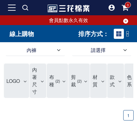
會員點數永久有效
線上購物
排序方式：
內褲
請選擇
內褲、平口褲、純棉內褲，50年優質棉製造，品質保證安心!
寬鬆立體剪裁純棉內褲、平口褲，雙層門襟設計，舒適不走光，在家可當短褲穿，一件抵兩件，超高CP值。
資深打版師打造五片式專利剪裁，行動自如不卡卡，舒適美感兼具，高品質平價好穿。買三花內褲對身體最好!
內
選擇內褲、平口褲、純棉內褲首重品質。舒適、透氣的內褲、平口褲、純棉內褲能影響健康，須謹慎挑選。三花內褲透氣不悶，值得信賴！
三花內褲、平口褲、純棉內褲50年來持續升級，符合人體工學設計，柔軟無勒痕的鬆緊帶。三花內褲是肌膚好友，口碑熱銷！
選擇內褲首重品質。三花內褲50年來不斷升級，證明其卓越品質。符合人體工學剪裁，柔軟無痕鬆緊帶，是必買首選。兼具品質與外型，與肌膚零感接觸，穿著舒適，看來有質感。三花內褲設計獨特，質料優良，專業剪裁，呵護肌膚。新鮮高品質棉材製成，多款選擇，耐洗耐穿，三花內褲絕對首選。
"內褲購買及使用經驗網友來信分享 近年來，我經常在大型連鎖賣場如佳瑪、美華泰等地看到三花內褲的展示。最近一兩年，甚至百貨公司及街頭店鋪都開始大量出現三花專櫃或專賣店。我猜測，這應該是三花在營運策略上的調整，才使得這些改變成為現實。 本來，三花內褲一直是消費者選購內褲時的熱門選項之一。內褲櫃點的增多使我更加注意到這個品牌，因此我在選購內褲時，特意多研究了一下三花內褲的設計。 先從內褲外層包裝談起，有些內褲有PP袋包裝，有些則沒有。雖然這是一件小事，但我發現朋友們中有人會介意內褲包裝沒有PP袋。他們認為沒有PP袋會使包裝不夠精美。對我來說，有PP袋確實能提升包裝的精緻度，但內褲不裝PP袋其實也算是環保。所以，這就看每個人對內褲包裝的需求和感受了。 每次購買內褲時，我都會特別帶一件五片式剪裁的內褲。三花的平口內褲被稱為全國第一件五片式剪裁內褲，這話應該不是隨便說說的，畢竟三花是一個擁有超過50年歷史的老品牌，專注於研發和改良內褲。當初，我覺得這種設計有些花俏，只是圖個新鮮買來試試，結果發現內褲多一片真的有其優勢，尤其是減少了內褲卡屁的次數。雖然這個狀況不可能完全消失，但大大增加了穿著的舒適度。 三花內褲的價格也在我能接受的範圍內，因此它逐漸成為我的心頭好。此外，內褲選購時的另一個重要因素是鬆緊帶。看內褲是否舊了，第一眼通常看鬆緊帶。故意或不小心露出內褲褲頭的時候，印象分數也是由鬆緊帶決定的。 很多內褲品牌強調鬆緊帶的造型及花樣，這類內褲非常適合一些特殊場合，如單身聯誼或約會時穿著，能夠加分不少。日常使用的內褲則建議選擇鬆緊帶不易鬆垮的，花樣其次。三花特別強調內褲鬆緊帶的耐洗度，而其他品牌鮮少提及這一點。 分場合選擇內褲是我的習慣。特殊場合內褲要講究一點，但平日則需要選擇鬆緊帶有保障的內褲。畢竟，內褲是每天陪伴我們超過12個小時的衣物，找到適合自己且耐洗耐穿高CP值的內褲才是最明智的選擇。 內褲畢竟是消耗品，定期更換非常重要。如果內褲沾染到髒污或處於潮濕的環境，就不應該撐太久。這是因為內褲長期接觸身體的重要部位，所以選擇和保養都要謹慎。 以上是我個人的內褲使用分享，並非業配，不代表任何人的立場。內褲還是要以自身體驗最為準確。希望大家都能找到適合自己的內褲，並多多支持台灣品牌。"
著
布
剪
材
款
色
LOGO
2
2
1
尺
種
裁
質
式
系
寸
1