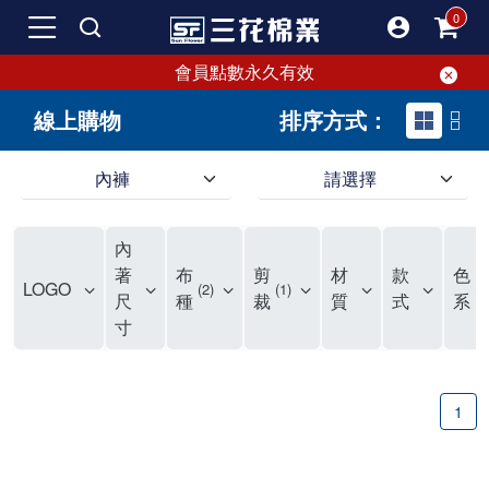
會員點數永久有效
線上購物
排序方式：
內褲
請選擇
內褲、平口褲、純棉內褲，50年優質棉製造，品質保證安心!
寬鬆立體剪裁純棉內褲、平口褲，雙層門襟設計，舒適不走光，在家可當短褲穿，一件抵兩件，超高CP值。
資深打版師打造五片式專利剪裁，行動自如不卡卡，舒適美感兼具，高品質平價好穿。買三花內褲對身體最好!
內
選擇內褲、平口褲、純棉內褲首重品質。舒適、透氣的內褲、平口褲、純棉內褲能影響健康，須謹慎挑選。三花內褲透氣不悶，值得信賴！
三花內褲、平口褲、純棉內褲50年來持續升級，符合人體工學設計，柔軟無勒痕的鬆緊帶。三花內褲是肌膚好友，口碑熱銷！
選擇內褲首重品質。三花內褲50年來不斷升級，證明其卓越品質。符合人體工學剪裁，柔軟無痕鬆緊帶，是必買首選。兼具品質與外型，與肌膚零感接觸，穿著舒適，看來有質感。三花內褲設計獨特，質料優良，專業剪裁，呵護肌膚。新鮮高品質棉材製成，多款選擇，耐洗耐穿，三花內褲絕對首選。
"內褲購買及使用經驗網友來信分享 近年來，我經常在大型連鎖賣場如佳瑪、美華泰等地看到三花內褲的展示。最近一兩年，甚至百貨公司及街頭店鋪都開始大量出現三花專櫃或專賣店。我猜測，這應該是三花在營運策略上的調整，才使得這些改變成為現實。 本來，三花內褲一直是消費者選購內褲時的熱門選項之一。內褲櫃點的增多使我更加注意到這個品牌，因此我在選購內褲時，特意多研究了一下三花內褲的設計。 先從內褲外層包裝談起，有些內褲有PP袋包裝，有些則沒有。雖然這是一件小事，但我發現朋友們中有人會介意內褲包裝沒有PP袋。他們認為沒有PP袋會使包裝不夠精美。對我來說，有PP袋確實能提升包裝的精緻度，但內褲不裝PP袋其實也算是環保。所以，這就看每個人對內褲包裝的需求和感受了。 每次購買內褲時，我都會特別帶一件五片式剪裁的內褲。三花的平口內褲被稱為全國第一件五片式剪裁內褲，這話應該不是隨便說說的，畢竟三花是一個擁有超過50年歷史的老品牌，專注於研發和改良內褲。當初，我覺得這種設計有些花俏，只是圖個新鮮買來試試，結果發現內褲多一片真的有其優勢，尤其是減少了內褲卡屁的次數。雖然這個狀況不可能完全消失，但大大增加了穿著的舒適度。 三花內褲的價格也在我能接受的範圍內，因此它逐漸成為我的心頭好。此外，內褲選購時的另一個重要因素是鬆緊帶。看內褲是否舊了，第一眼通常看鬆緊帶。故意或不小心露出內褲褲頭的時候，印象分數也是由鬆緊帶決定的。 很多內褲品牌強調鬆緊帶的造型及花樣，這類內褲非常適合一些特殊場合，如單身聯誼或約會時穿著，能夠加分不少。日常使用的內褲則建議選擇鬆緊帶不易鬆垮的，花樣其次。三花特別強調內褲鬆緊帶的耐洗度，而其他品牌鮮少提及這一點。 分場合選擇內褲是我的習慣。特殊場合內褲要講究一點，但平日則需要選擇鬆緊帶有保障的內褲。畢竟，內褲是每天陪伴我們超過12個小時的衣物，找到適合自己且耐洗耐穿高CP值的內褲才是最明智的選擇。 內褲畢竟是消耗品，定期更換非常重要。如果內褲沾染到髒污或處於潮濕的環境，就不應該撐太久。這是因為內褲長期接觸身體的重要部位，所以選擇和保養都要謹慎。 以上是我個人的內褲使用分享，並非業配，不代表任何人的立場。內褲還是要以自身體驗最為準確。希望大家都能找到適合自己的內褲，並多多支持台灣品牌。"
著
布
剪
材
款
色
LOGO
2
1
1
尺
種
裁
質
式
系
寸
1