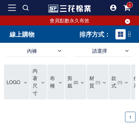
會員點數永久有效
線上購物
排序方式：
內褲
請選擇
內褲、平口褲、純棉內褲，50年優質棉製造，品質保證安心!
寬鬆立體剪裁純棉內褲、平口褲，雙層門襟設計，舒適不走光，在家可當短褲穿，一件抵兩件，超高CP值。
資深打版師打造五片式專利剪裁，行動自如不卡卡，舒適美感兼具，高品質平價好穿。買三花內褲對身體最好!
內
選擇內褲、平口褲、純棉內褲首重品質。舒適、透氣的內褲、平口褲、純棉內褲能影響健康，須謹慎挑選。三花內褲透氣不悶，值得信賴！
三花內褲、平口褲、純棉內褲50年來持續升級，符合人體工學設計，柔軟無勒痕的鬆緊帶。三花內褲是肌膚好友，口碑熱銷！
選擇內褲首重品質。三花內褲50年來不斷升級，證明其卓越品質。符合人體工學剪裁，柔軟無痕鬆緊帶，是必買首選。兼具品質與外型，與肌膚零感接觸，穿著舒適，看來有質感。三花內褲設計獨特，質料優良，專業剪裁，呵護肌膚。新鮮高品質棉材製成，多款選擇，耐洗耐穿，三花內褲絕對首選。
"內褲購買及使用經驗網友來信分享 近年來，我經常在大型連鎖賣場如佳瑪、美華泰等地看到三花內褲的展示。最近一兩年，甚至百貨公司及街頭店鋪都開始大量出現三花專櫃或專賣店。我猜測，這應該是三花在營運策略上的調整，才使得這些改變成為現實。 本來，三花內褲一直是消費者選購內褲時的熱門選項之一。內褲櫃點的增多使我更加注意到這個品牌，因此我在選購內褲時，特意多研究了一下三花內褲的設計。 先從內褲外層包裝談起，有些內褲有PP袋包裝，有些則沒有。雖然這是一件小事，但我發現朋友們中有人會介意內褲包裝沒有PP袋。他們認為沒有PP袋會使包裝不夠精美。對我來說，有PP袋確實能提升包裝的精緻度，但內褲不裝PP袋其實也算是環保。所以，這就看每個人對內褲包裝的需求和感受了。 每次購買內褲時，我都會特別帶一件五片式剪裁的內褲。三花的平口內褲被稱為全國第一件五片式剪裁內褲，這話應該不是隨便說說的，畢竟三花是一個擁有超過50年歷史的老品牌，專注於研發和改良內褲。當初，我覺得這種設計有些花俏，只是圖個新鮮買來試試，結果發現內褲多一片真的有其優勢，尤其是減少了內褲卡屁的次數。雖然這個狀況不可能完全消失，但大大增加了穿著的舒適度。 三花內褲的價格也在我能接受的範圍內，因此它逐漸成為我的心頭好。此外，內褲選購時的另一個重要因素是鬆緊帶。看內褲是否舊了，第一眼通常看鬆緊帶。故意或不小心露出內褲褲頭的時候，印象分數也是由鬆緊帶決定的。 很多內褲品牌強調鬆緊帶的造型及花樣，這類內褲非常適合一些特殊場合，如單身聯誼或約會時穿著，能夠加分不少。日常使用的內褲則建議選擇鬆緊帶不易鬆垮的，花樣其次。三花特別強調內褲鬆緊帶的耐洗度，而其他品牌鮮少提及這一點。 分場合選擇內褲是我的習慣。特殊場合內褲要講究一點，但平日則需要選擇鬆緊帶有保障的內褲。畢竟，內褲是每天陪伴我們超過12個小時的衣物，找到適合自己且耐洗耐穿高CP值的內褲才是最明智的選擇。 內褲畢竟是消耗品，定期更換非常重要。如果內褲沾染到髒污或處於潮濕的環境，就不應該撐太久。這是因為內褲長期接觸身體的重要部位，所以選擇和保養都要謹慎。 以上是我個人的內褲使用分享，並非業配，不代表任何人的立場。內褲還是要以自身體驗最為準確。希望大家都能找到適合自己的內褲，並多多支持台灣品牌。"
著
布
剪
材
款
色
LOGO
2
1
1
尺
種
裁
質
式
系
寸
1