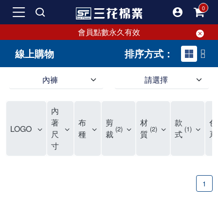
會員點數永久有效
線上購物
排序方式：
內褲
請選擇
內褲、平口褲、純棉內褲，50年優質棉製造，品質保證安心!
寬鬆立體剪裁純棉內褲、平口褲，雙層門襟設計，舒適不走光，在家可當短褲穿，一件抵兩件，超高CP值。
資深打版師打造五片式專利剪裁，行動自如不卡卡，舒適美感兼具，高品質平價好穿。買三花內褲對身體最好!
內
選擇內褲、平口褲、純棉內褲首重品質。舒適、透氣的內褲、平口褲、純棉內褲能影響健康，須謹慎挑選。三花內褲透氣不悶，值得信賴！
三花內褲、平口褲、純棉內褲50年來持續升級，符合人體工學設計，柔軟無勒痕的鬆緊帶。三花內褲是肌膚好友，口碑熱銷！
選擇內褲首重品質。三花內褲50年來不斷升級，證明其卓越品質。符合人體工學剪裁，柔軟無痕鬆緊帶，是必買首選。兼具品質與外型，與肌膚零感接觸，穿著舒適，看來有質感。三花內褲設計獨特，質料優良，專業剪裁，呵護肌膚。新鮮高品質棉材製成，多款選擇，耐洗耐穿，三花內褲絕對首選。
"內褲購買及使用經驗網友來信分享 近年來，我經常在大型連鎖賣場如佳瑪、美華泰等地看到三花內褲的展示。最近一兩年，甚至百貨公司及街頭店鋪都開始大量出現三花專櫃或專賣店。我猜測，這應該是三花在營運策略上的調整，才使得這些改變成為現實。 本來，三花內褲一直是消費者選購內褲時的熱門選項之一。內褲櫃點的增多使我更加注意到這個品牌，因此我在選購內褲時，特意多研究了一下三花內褲的設計。 先從內褲外層包裝談起，有些內褲有PP袋包裝，有些則沒有。雖然這是一件小事，但我發現朋友們中有人會介意內褲包裝沒有PP袋。他們認為沒有PP袋會使包裝不夠精美。對我來說，有PP袋確實能提升包裝的精緻度，但內褲不裝PP袋其實也算是環保。所以，這就看每個人對內褲包裝的需求和感受了。 每次購買內褲時，我都會特別帶一件五片式剪裁的內褲。三花的平口內褲被稱為全國第一件五片式剪裁內褲，這話應該不是隨便說說的，畢竟三花是一個擁有超過50年歷史的老品牌，專注於研發和改良內褲。當初，我覺得這種設計有些花俏，只是圖個新鮮買來試試，結果發現內褲多一片真的有其優勢，尤其是減少了內褲卡屁的次數。雖然這個狀況不可能完全消失，但大大增加了穿著的舒適度。 三花內褲的價格也在我能接受的範圍內，因此它逐漸成為我的心頭好。此外，內褲選購時的另一個重要因素是鬆緊帶。看內褲是否舊了，第一眼通常看鬆緊帶。故意或不小心露出內褲褲頭的時候，印象分數也是由鬆緊帶決定的。 很多內褲品牌強調鬆緊帶的造型及花樣，這類內褲非常適合一些特殊場合，如單身聯誼或約會時穿著，能夠加分不少。日常使用的內褲則建議選擇鬆緊帶不易鬆垮的，花樣其次。三花特別強調內褲鬆緊帶的耐洗度，而其他品牌鮮少提及這一點。 分場合選擇內褲是我的習慣。特殊場合內褲要講究一點，但平日則需要選擇鬆緊帶有保障的內褲。畢竟，內褲是每天陪伴我們超過12個小時的衣物，找到適合自己且耐洗耐穿高CP值的內褲才是最明智的選擇。 內褲畢竟是消耗品，定期更換非常重要。如果內褲沾染到髒污或處於潮濕的環境，就不應該撐太久。這是因為內褲長期接觸身體的重要部位，所以選擇和保養都要謹慎。 以上是我個人的內褲使用分享，並非業配，不代表任何人的立場。內褲還是要以自身體驗最為準確。希望大家都能找到適合自己的內褲，並多多支持台灣品牌。"
著
布
剪
材
款
色
LOGO
2
2
1
尺
種
裁
質
式
系
寸
1