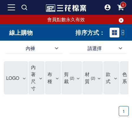
會員點數永久有效
線上購物
排序方式：
內褲
請選擇
內褲、平口褲、純棉內褲，50年優質棉製造，品質保證安心!
寬鬆立體剪裁純棉內褲、平口褲，雙層門襟設計，舒適不走光，在家可當短褲穿，一件抵兩件，超高CP值。
資深打版師打造五片式專利剪裁，行動自如不卡卡，舒適美感兼具，高品質平價好穿。買三花內褲對身體最好!
內
選擇內褲、平口褲、純棉內褲首重品質。舒適、透氣的內褲、平口褲、純棉內褲能影響健康，須謹慎挑選。三花內褲透氣不悶，值得信賴！
三花內褲、平口褲、純棉內褲50年來持續升級，符合人體工學設計，柔軟無勒痕的鬆緊帶。三花內褲是肌膚好友，口碑熱銷！
選擇內褲首重品質。三花內褲50年來不斷升級，證明其卓越品質。符合人體工學剪裁，柔軟無痕鬆緊帶，是必買首選。兼具品質與外型，與肌膚零感接觸，穿著舒適，看來有質感。三花內褲設計獨特，質料優良，專業剪裁，呵護肌膚。新鮮高品質棉材製成，多款選擇，耐洗耐穿，三花內褲絕對首選。
"內褲購買及使用經驗網友來信分享 近年來，我經常在大型連鎖賣場如佳瑪、美華泰等地看到三花內褲的展示。最近一兩年，甚至百貨公司及街頭店鋪都開始大量出現三花專櫃或專賣店。我猜測，這應該是三花在營運策略上的調整，才使得這些改變成為現實。 本來，三花內褲一直是消費者選購內褲時的熱門選項之一。內褲櫃點的增多使我更加注意到這個品牌，因此我在選購內褲時，特意多研究了一下三花內褲的設計。 先從內褲外層包裝談起，有些內褲有PP袋包裝，有些則沒有。雖然這是一件小事，但我發現朋友們中有人會介意內褲包裝沒有PP袋。他們認為沒有PP袋會使包裝不夠精美。對我來說，有PP袋確實能提升包裝的精緻度，但內褲不裝PP袋其實也算是環保。所以，這就看每個人對內褲包裝的需求和感受了。 每次購買內褲時，我都會特別帶一件五片式剪裁的內褲。三花的平口內褲被稱為全國第一件五片式剪裁內褲，這話應該不是隨便說說的，畢竟三花是一個擁有超過50年歷史的老品牌，專注於研發和改良內褲。當初，我覺得這種設計有些花俏，只是圖個新鮮買來試試，結果發現內褲多一片真的有其優勢，尤其是減少了內褲卡屁的次數。雖然這個狀況不可能完全消失，但大大增加了穿著的舒適度。 三花內褲的價格也在我能接受的範圍內，因此它逐漸成為我的心頭好。此外，內褲選購時的另一個重要因素是鬆緊帶。看內褲是否舊了，第一眼通常看鬆緊帶。故意或不小心露出內褲褲頭的時候，印象分數也是由鬆緊帶決定的。 很多內褲品牌強調鬆緊帶的造型及花樣，這類內褲非常適合一些特殊場合，如單身聯誼或約會時穿著，能夠加分不少。日常使用的內褲則建議選擇鬆緊帶不易鬆垮的，花樣其次。三花特別強調內褲鬆緊帶的耐洗度，而其他品牌鮮少提及這一點。 分場合選擇內褲是我的習慣。特殊場合內褲要講究一點，但平日則需要選擇鬆緊帶有保障的內褲。畢竟，內褲是每天陪伴我們超過12個小時的衣物，找到適合自己且耐洗耐穿高CP值的內褲才是最明智的選擇。 內褲畢竟是消耗品，定期更換非常重要。如果內褲沾染到髒污或處於潮濕的環境，就不應該撐太久。這是因為內褲長期接觸身體的重要部位，所以選擇和保養都要謹慎。 以上是我個人的內褲使用分享，並非業配，不代表任何人的立場。內褲還是要以自身體驗最為準確。希望大家都能找到適合自己的內褲，並多多支持台灣品牌。"
著
布
剪
材
款
色
LOGO
2
2
2
尺
種
裁
質
式
系
寸
1