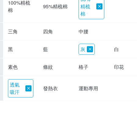
100%精梳
精梳
95%精梳棉
棉
棉
三角
四角
中腰
黑
藍
灰
白
素色
條紋
格子
印花
透氣
發熱衣
運動專用
吸汗