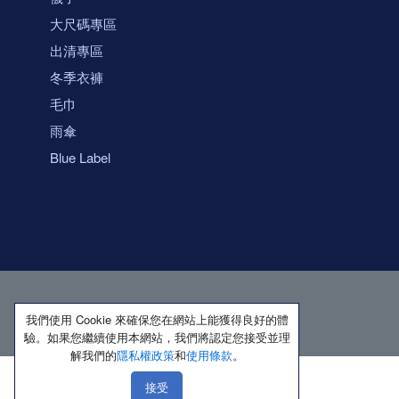
大尺碼專區
出清專區
冬季衣褲
毛巾
雨傘
Blue Label
我們使用 Cookie 來確保您在網站上能獲得良好的體
驗。如果您繼續使用本網站，我們將認定您接受並理
解我們的
隱私權政策
和
使用條款
。
接受
著作權所有 保留一切權利