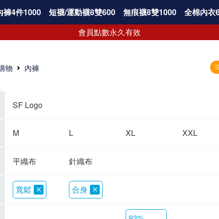
褲4件1000
短襪/運動襪8雙600
無痕襪8雙1000
全棉內衣6
會員點數永久有效
購物
內褲
SF Logo
M
L
XL
XXL
平織布
針織布
寬鬆
合身
93%