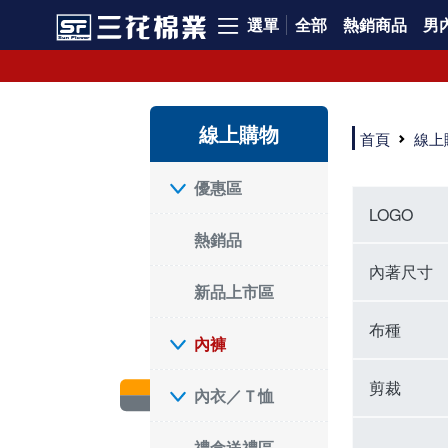
選單
全部
熱銷商品
男內
內褲、平口褲、純棉內褲，50年優質棉製造，品質保證安心!
寬鬆立體剪裁純棉內褲、平口褲，雙層門襟設計，舒適不走光，在家可當短褲穿，一件抵兩件，超高CP值。
資深打版師打造五片式專利剪裁，行動自如不卡卡，舒適美感兼具，高品質平價好穿。買三花內褲對身體最好!
線上購物
選擇內褲、平口褲、純棉內褲首重品質。舒適、透氣的內褲、平口褲、純棉內褲能影響健康，須謹慎挑選。三花內褲透氣不悶，值得信賴！
首頁
線上
三花內褲、平口褲、純棉內褲50年來持續升級，符合人體工學設計，柔軟無勒痕的鬆緊帶。三花內褲是肌膚好友，口碑熱銷！
選擇內褲首重品質。三花內褲50年來不斷升級，證明其卓越品質。符合人體工學剪裁，柔軟無痕鬆緊帶，是必買首選。兼具品質與外型，與肌膚零感接觸，穿著舒適，看來有質感。三花內褲設計獨特，質料優良，專業剪裁，呵護肌膚。新鮮高品質棉材製成，多款選擇，耐洗耐穿，三花內褲絕對首選。
"內褲購買及使用經驗網友來信分享 近年來，我經常在大型連鎖賣場如佳瑪、美華泰等地看到三花內褲的展示。最近一兩年，甚至百貨公司及街頭店鋪都開始大量出現三花專櫃或專賣店。我猜測，這應該是三花在營運策略上的調整，才使得這些改變成為現實。 本來，三花內褲一直是消費者選購內褲時的熱門選項之一。內褲櫃點的增多使我更加注意到這個品牌，因此我在選購內褲時，特意多研究了一下三花內褲的設計。 先從內褲外層包裝談起，有些內褲有PP袋包裝，有些則沒有。雖然這是一件小事，但我發現朋友們中有人會介意內褲包裝沒有PP袋。他們認為沒有PP袋會使包裝不夠精美。對我來說，有PP袋確實能提升包裝的精緻度，但內褲不裝PP袋其實也算是環保。所以，這就看每個人對內褲包裝的需求和感受了。 每次購買內褲時，我都會特別帶一件五片式剪裁的內褲。三花的平口內褲被稱為全國第一件五片式剪裁內褲，這話應該不是隨便說說的，畢竟三花是一個擁有超過50年歷史的老品牌，專注於研發和改良內褲。當初，我覺得這種設計有些花俏，只是圖個新鮮買來試試，結果發現內褲多一片真的有其優勢，尤其是減少了內褲卡屁的次數。雖然這個狀況不可能完全消失，但大大增加了穿著的舒適度。 三花內褲的價格也在我能接受的範圍內，因此它逐漸成為我的心頭好。此外，內褲選購時的另一個重要因素是鬆緊帶。看內褲是否舊了，第一眼通常看鬆緊帶。故意或不小心露出內褲褲頭的時候，印象分數也是由鬆緊帶決定的。 很多內褲品牌強調鬆緊帶的造型及花樣，這類內褲非常適合一些特殊場合，如單身聯誼或約會時穿著，能夠加分不少。日常使用的內褲則建議選擇鬆緊帶不易鬆垮的，花樣其次。三花特別強調內褲鬆緊帶的耐洗度，而其他品牌鮮少提及這一點。 分場合選擇內褲是我的習慣。特殊場合內褲要講究一點，但平日則需要選擇鬆緊帶有保障的內褲。畢竟，內褲是每天陪伴我們超過12個小時的衣物，找到適合自己且耐洗耐穿高CP值的內褲才是最明智的選擇。 內褲畢竟是消耗品，定期更換非常重要。如果內褲沾染到髒污或處於潮濕的環境，就不應該撐太久。這是因為內褲長期接觸身體的重要部位，所以選擇和保養都要謹慎。 以上是我個人的內褲使用分享，並非業配，不代表任何人的立場。內褲還是要以自身體驗最為準確。希望大家都能找到適合自己的內褲，並多多支持台灣品牌。"
優惠區
LOGO
熱銷品
內著尺寸
新品上市區
布種
內褲
剪裁
內衣／Ｔ恤
禮盒送禮區