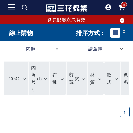
會員點數永久有效
線上購物
排序方式：
內褲
請選擇
內褲、平口褲、純棉內褲，50年優質棉製造，品質保證安心!
寬鬆立體剪裁純棉內褲、平口褲，雙層門襟設計，舒適不走光，在家可當短褲穿，一件抵兩件，超高CP值。
資深打版師打造五片式專利剪裁，行動自如不卡卡，舒適美感兼具，高品質平價好穿。買三花內褲對身體最好!
內
選擇內褲、平口褲、純棉內褲首重品質。舒適、透氣的內褲、平口褲、純棉內褲能影響健康，須謹慎挑選。三花內褲透氣不悶，值得信賴！
三花內褲、平口褲、純棉內褲50年來持續升級，符合人體工學設計，柔軟無勒痕的鬆緊帶。三花內褲是肌膚好友，口碑熱銷！
選擇內褲首重品質。三花內褲50年來不斷升級，證明其卓越品質。符合人體工學剪裁，柔軟無痕鬆緊帶，是必買首選。兼具品質與外型，與肌膚零感接觸，穿著舒適，看來有質感。三花內褲設計獨特，質料優良，專業剪裁，呵護肌膚。新鮮高品質棉材製成，多款選擇，耐洗耐穿，三花內褲絕對首選。
"內褲購買及使用經驗網友來信分享 近年來，我經常在大型連鎖賣場如佳瑪、美華泰等地看到三花內褲的展示。最近一兩年，甚至百貨公司及街頭店鋪都開始大量出現三花專櫃或專賣店。我猜測，這應該是三花在營運策略上的調整，才使得這些改變成為現實。 本來，三花內褲一直是消費者選購內褲時的熱門選項之一。內褲櫃點的增多使我更加注意到這個品牌，因此我在選購內褲時，特意多研究了一下三花內褲的設計。 先從內褲外層包裝談起，有些內褲有PP袋包裝，有些則沒有。雖然這是一件小事，但我發現朋友們中有人會介意內褲包裝沒有PP袋。他們認為沒有PP袋會使包裝不夠精美。對我來說，有PP袋確實能提升包裝的精緻度，但內褲不裝PP袋其實也算是環保。所以，這就看每個人對內褲包裝的需求和感受了。 每次購買內褲時，我都會特別帶一件五片式剪裁的內褲。三花的平口內褲被稱為全國第一件五片式剪裁內褲，這話應該不是隨便說說的，畢竟三花是一個擁有超過50年歷史的老品牌，專注於研發和改良內褲。當初，我覺得這種設計有些花俏，只是圖個新鮮買來試試，結果發現內褲多一片真的有其優勢，尤其是減少了內褲卡屁的次數。雖然這個狀況不可能完全消失，但大大增加了穿著的舒適度。 三花內褲的價格也在我能接受的範圍內，因此它逐漸成為我的心頭好。此外，內褲選購時的另一個重要因素是鬆緊帶。看內褲是否舊了，第一眼通常看鬆緊帶。故意或不小心露出內褲褲頭的時候，印象分數也是由鬆緊帶決定的。 很多內褲品牌強調鬆緊帶的造型及花樣，這類內褲非常適合一些特殊場合，如單身聯誼或約會時穿著，能夠加分不少。日常使用的內褲則建議選擇鬆緊帶不易鬆垮的，花樣其次。三花特別強調內褲鬆緊帶的耐洗度，而其他品牌鮮少提及這一點。 分場合選擇內褲是我的習慣。特殊場合內褲要講究一點，但平日則需要選擇鬆緊帶有保障的內褲。畢竟，內褲是每天陪伴我們超過12個小時的衣物，找到適合自己且耐洗耐穿高CP值的內褲才是最明智的選擇。 內褲畢竟是消耗品，定期更換非常重要。如果內褲沾染到髒污或處於潮濕的環境，就不應該撐太久。這是因為內褲長期接觸身體的重要部位，所以選擇和保養都要謹慎。 以上是我個人的內褲使用分享，並非業配，不代表任何人的立場。內褲還是要以自身體驗最為準確。希望大家都能找到適合自己的內褲，並多多支持台灣品牌。"
著
布
剪
材
款
色
LOGO
1
2
1
尺
種
裁
質
式
系
寸
1