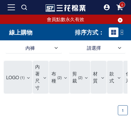
會員點數永久有效
線上購物
排序方式：
內褲
請選擇
內褲、平口褲、純棉內褲，50年優質棉製造，品質保證安心!
寬鬆立體剪裁純棉內褲、平口褲，雙層門襟設計，舒適不走光，在家可當短褲穿，一件抵兩件，超高CP值。
資深打版師打造五片式專利剪裁，行動自如不卡卡，舒適美感兼具，高品質平價好穿。買三花內褲對身體最好!
內
選擇內褲、平口褲、純棉內褲首重品質。舒適、透氣的內褲、平口褲、純棉內褲能影響健康，須謹慎挑選。三花內褲透氣不悶，值得信賴！
三花內褲、平口褲、純棉內褲50年來持續升級，符合人體工學設計，柔軟無勒痕的鬆緊帶。三花內褲是肌膚好友，口碑熱銷！
選擇內褲首重品質。三花內褲50年來不斷升級，證明其卓越品質。符合人體工學剪裁，柔軟無痕鬆緊帶，是必買首選。兼具品質與外型，與肌膚零感接觸，穿著舒適，看來有質感。三花內褲設計獨特，質料優良，專業剪裁，呵護肌膚。新鮮高品質棉材製成，多款選擇，耐洗耐穿，三花內褲絕對首選。
"內褲購買及使用經驗網友來信分享 近年來，我經常在大型連鎖賣場如佳瑪、美華泰等地看到三花內褲的展示。最近一兩年，甚至百貨公司及街頭店鋪都開始大量出現三花專櫃或專賣店。我猜測，這應該是三花在營運策略上的調整，才使得這些改變成為現實。 本來，三花內褲一直是消費者選購內褲時的熱門選項之一。內褲櫃點的增多使我更加注意到這個品牌，因此我在選購內褲時，特意多研究了一下三花內褲的設計。 先從內褲外層包裝談起，有些內褲有PP袋包裝，有些則沒有。雖然這是一件小事，但我發現朋友們中有人會介意內褲包裝沒有PP袋。他們認為沒有PP袋會使包裝不夠精美。對我來說，有PP袋確實能提升包裝的精緻度，但內褲不裝PP袋其實也算是環保。所以，這就看每個人對內褲包裝的需求和感受了。 每次購買內褲時，我都會特別帶一件五片式剪裁的內褲。三花的平口內褲被稱為全國第一件五片式剪裁內褲，這話應該不是隨便說說的，畢竟三花是一個擁有超過50年歷史的老品牌，專注於研發和改良內褲。當初，我覺得這種設計有些花俏，只是圖個新鮮買來試試，結果發現內褲多一片真的有其優勢，尤其是減少了內褲卡屁的次數。雖然這個狀況不可能完全消失，但大大增加了穿著的舒適度。 三花內褲的價格也在我能接受的範圍內，因此它逐漸成為我的心頭好。此外，內褲選購時的另一個重要因素是鬆緊帶。看內褲是否舊了，第一眼通常看鬆緊帶。故意或不小心露出內褲褲頭的時候，印象分數也是由鬆緊帶決定的。 很多內褲品牌強調鬆緊帶的造型及花樣，這類內褲非常適合一些特殊場合，如單身聯誼或約會時穿著，能夠加分不少。日常使用的內褲則建議選擇鬆緊帶不易鬆垮的，花樣其次。三花特別強調內褲鬆緊帶的耐洗度，而其他品牌鮮少提及這一點。 分場合選擇內褲是我的習慣。特殊場合內褲要講究一點，但平日則需要選擇鬆緊帶有保障的內褲。畢竟，內褲是每天陪伴我們超過12個小時的衣物，找到適合自己且耐洗耐穿高CP值的內褲才是最明智的選擇。 內褲畢竟是消耗品，定期更換非常重要。如果內褲沾染到髒污或處於潮濕的環境，就不應該撐太久。這是因為內褲長期接觸身體的重要部位，所以選擇和保養都要謹慎。 以上是我個人的內褲使用分享，並非業配，不代表任何人的立場。內褲還是要以自身體驗最為準確。希望大家都能找到適合自己的內褲，並多多支持台灣品牌。"
著
布
剪
材
款
色
LOGO
1
2
2
尺
種
裁
質
式
系
寸
1