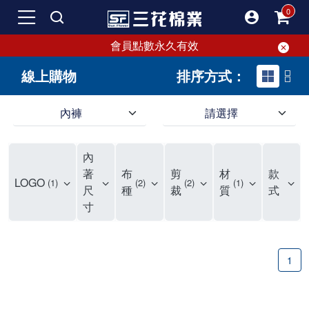
會員點數永久有效
線上購物
排序方式：
內褲
請選擇
內褲、平口褲、純棉內褲，50年優質棉製造，品質保證安心!
寬鬆立體剪裁純棉內褲、平口褲，雙層門襟設計，舒適不走光，在家可當短褲穿，一件抵兩件，超高CP值。
資深打版師打造五片式專利剪裁，行動自如不卡卡，舒適美感兼具，高品質平價好穿。買三花內褲對身體最好!
內
選擇內褲、平口褲、純棉內褲首重品質。舒適、透氣的內褲、平口褲、純棉內褲能影響健康，須謹慎挑選。三花內褲透氣不悶，值得信賴！
三花內褲、平口褲、純棉內褲50年來持續升級，符合人體工學設計，柔軟無勒痕的鬆緊帶。三花內褲是肌膚好友，口碑熱銷！
選擇內褲首重品質。三花內褲50年來不斷升級，證明其卓越品質。符合人體工學剪裁，柔軟無痕鬆緊帶，是必買首選。兼具品質與外型，與肌膚零感接觸，穿著舒適，看來有質感。三花內褲設計獨特，質料優良，專業剪裁，呵護肌膚。新鮮高品質棉材製成，多款選擇，耐洗耐穿，三花內褲絕對首選。
"內褲購買及使用經驗網友來信分享 近年來，我經常在大型連鎖賣場如佳瑪、美華泰等地看到三花內褲的展示。最近一兩年，甚至百貨公司及街頭店鋪都開始大量出現三花專櫃或專賣店。我猜測，這應該是三花在營運策略上的調整，才使得這些改變成為現實。 本來，三花內褲一直是消費者選購內褲時的熱門選項之一。內褲櫃點的增多使我更加注意到這個品牌，因此我在選購內褲時，特意多研究了一下三花內褲的設計。 先從內褲外層包裝談起，有些內褲有PP袋包裝，有些則沒有。雖然這是一件小事，但我發現朋友們中有人會介意內褲包裝沒有PP袋。他們認為沒有PP袋會使包裝不夠精美。對我來說，有PP袋確實能提升包裝的精緻度，但內褲不裝PP袋其實也算是環保。所以，這就看每個人對內褲包裝的需求和感受了。 每次購買內褲時，我都會特別帶一件五片式剪裁的內褲。三花的平口內褲被稱為全國第一件五片式剪裁內褲，這話應該不是隨便說說的，畢竟三花是一個擁有超過50年歷史的老品牌，專注於研發和改良內褲。當初，我覺得這種設計有些花俏，只是圖個新鮮買來試試，結果發現內褲多一片真的有其優勢，尤其是減少了內褲卡屁的次數。雖然這個狀況不可能完全消失，但大大增加了穿著的舒適度。 三花內褲的價格也在我能接受的範圍內，因此它逐漸成為我的心頭好。此外，內褲選購時的另一個重要因素是鬆緊帶。看內褲是否舊了，第一眼通常看鬆緊帶。故意或不小心露出內褲褲頭的時候，印象分數也是由鬆緊帶決定的。 很多內褲品牌強調鬆緊帶的造型及花樣，這類內褲非常適合一些特殊場合，如單身聯誼或約會時穿著，能夠加分不少。日常使用的內褲則建議選擇鬆緊帶不易鬆垮的，花樣其次。三花特別強調內褲鬆緊帶的耐洗度，而其他品牌鮮少提及這一點。 分場合選擇內褲是我的習慣。特殊場合內褲要講究一點，但平日則需要選擇鬆緊帶有保障的內褲。畢竟，內褲是每天陪伴我們超過12個小時的衣物，找到適合自己且耐洗耐穿高CP值的內褲才是最明智的選擇。 內褲畢竟是消耗品，定期更換非常重要。如果內褲沾染到髒污或處於潮濕的環境，就不應該撐太久。這是因為內褲長期接觸身體的重要部位，所以選擇和保養都要謹慎。 以上是我個人的內褲使用分享，並非業配，不代表任何人的立場。內褲還是要以自身體驗最為準確。希望大家都能找到適合自己的內褲，並多多支持台灣品牌。"
著
布
剪
材
款
LOGO
1
2
2
1
尺
種
裁
質
式
寸
1