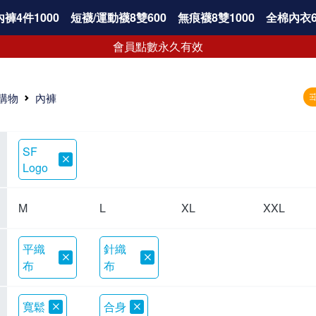
褲4件1000
短襪/運動襪8雙600
無痕襪8雙1000
全棉內衣6
會員點數永久有效
購物
內褲
SF
Logo
M
L
XL
XXL
平織
針織
布
布
寬鬆
合身