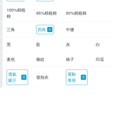
100%精梳
95%精梳棉
93%精梳棉
棉
三角
四角
中腰
黑
藍
灰
白
素色
條紋
格子
印花
透氣
運動
發熱衣
吸汗
專用