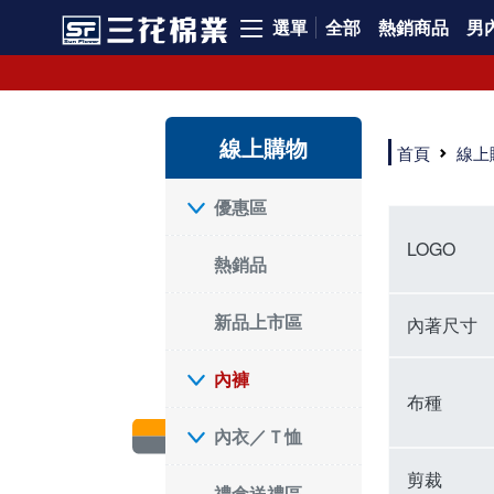
選單
全部
熱銷商品
男內
內褲、平口褲、純棉內褲，50年優質棉製造，品質保證安心!
寬鬆立體剪裁純棉內褲、平口褲，雙層門襟設計，舒適不走光，在家可當短褲穿，一件抵兩件，超高CP值。
資深打版師打造五片式專利剪裁，行動自如不卡卡，舒適美感兼具，高品質平價好穿。買三花內褲對身體最好!
線上購物
選擇內褲、平口褲、純棉內褲首重品質。舒適、透氣的內褲、平口褲、純棉內褲能影響健康，須謹慎挑選。三花內褲透氣不悶，值得信賴！
首頁
線上
三花內褲、平口褲、純棉內褲50年來持續升級，符合人體工學設計，柔軟無勒痕的鬆緊帶。三花內褲是肌膚好友，口碑熱銷！
選擇內褲首重品質。三花內褲50年來不斷升級，證明其卓越品質。符合人體工學剪裁，柔軟無痕鬆緊帶，是必買首選。兼具品質與外型，與肌膚零感接觸，穿著舒適，看來有質感。三花內褲設計獨特，質料優良，專業剪裁，呵護肌膚。新鮮高品質棉材製成，多款選擇，耐洗耐穿，三花內褲絕對首選。
"內褲購買及使用經驗網友來信分享 近年來，我經常在大型連鎖賣場如佳瑪、美華泰等地看到三花內褲的展示。最近一兩年，甚至百貨公司及街頭店鋪都開始大量出現三花專櫃或專賣店。我猜測，這應該是三花在營運策略上的調整，才使得這些改變成為現實。 本來，三花內褲一直是消費者選購內褲時的熱門選項之一。內褲櫃點的增多使我更加注意到這個品牌，因此我在選購內褲時，特意多研究了一下三花內褲的設計。 先從內褲外層包裝談起，有些內褲有PP袋包裝，有些則沒有。雖然這是一件小事，但我發現朋友們中有人會介意內褲包裝沒有PP袋。他們認為沒有PP袋會使包裝不夠精美。對我來說，有PP袋確實能提升包裝的精緻度，但內褲不裝PP袋其實也算是環保。所以，這就看每個人對內褲包裝的需求和感受了。 每次購買內褲時，我都會特別帶一件五片式剪裁的內褲。三花的平口內褲被稱為全國第一件五片式剪裁內褲，這話應該不是隨便說說的，畢竟三花是一個擁有超過50年歷史的老品牌，專注於研發和改良內褲。當初，我覺得這種設計有些花俏，只是圖個新鮮買來試試，結果發現內褲多一片真的有其優勢，尤其是減少了內褲卡屁的次數。雖然這個狀況不可能完全消失，但大大增加了穿著的舒適度。 三花內褲的價格也在我能接受的範圍內，因此它逐漸成為我的心頭好。此外，內褲選購時的另一個重要因素是鬆緊帶。看內褲是否舊了，第一眼通常看鬆緊帶。故意或不小心露出內褲褲頭的時候，印象分數也是由鬆緊帶決定的。 很多內褲品牌強調鬆緊帶的造型及花樣，這類內褲非常適合一些特殊場合，如單身聯誼或約會時穿著，能夠加分不少。日常使用的內褲則建議選擇鬆緊帶不易鬆垮的，花樣其次。三花特別強調內褲鬆緊帶的耐洗度，而其他品牌鮮少提及這一點。 分場合選擇內褲是我的習慣。特殊場合內褲要講究一點，但平日則需要選擇鬆緊帶有保障的內褲。畢竟，內褲是每天陪伴我們超過12個小時的衣物，找到適合自己且耐洗耐穿高CP值的內褲才是最明智的選擇。 內褲畢竟是消耗品，定期更換非常重要。如果內褲沾染到髒污或處於潮濕的環境，就不應該撐太久。這是因為內褲長期接觸身體的重要部位，所以選擇和保養都要謹慎。 以上是我個人的內褲使用分享，並非業配，不代表任何人的立場。內褲還是要以自身體驗最為準確。希望大家都能找到適合自己的內褲，並多多支持台灣品牌。"
優惠區
LOGO
熱銷品
新品上市區
內著尺寸
內褲
布種
內衣／Ｔ恤
剪裁
禮盒送禮區