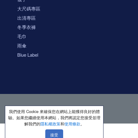
大尺碼專區
出清專區
冬季衣褲
毛巾
雨傘
Blue Label
我們使用 Cookie 來確保您在網站上能獲得良好的體
驗。如果您繼續使用本網站，我們將認定您接受並理
解我們的
隱私權政策
和
使用條款
。
接受
著作權所有 保留一切權利