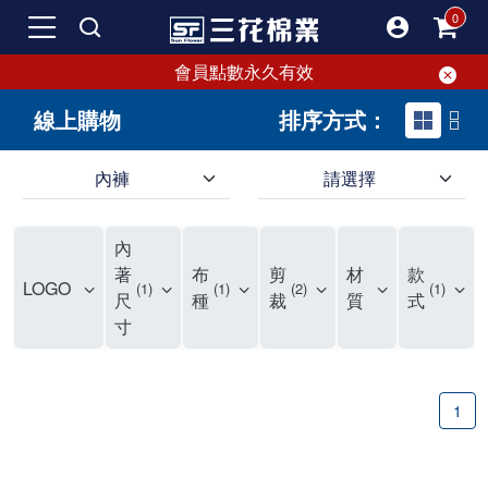
會員點數永久有效
線上購物
排序方式：
內褲
請選擇
內褲、平口褲、純棉內褲，50年優質棉製造，品質保證安心!
寬鬆立體剪裁純棉內褲、平口褲，雙層門襟設計，舒適不走光，在家可當短褲穿，一件抵兩件，超高CP值。
資深打版師打造五片式專利剪裁，行動自如不卡卡，舒適美感兼具，高品質平價好穿。買三花內褲對身體最好!
內
選擇內褲、平口褲、純棉內褲首重品質。舒適、透氣的內褲、平口褲、純棉內褲能影響健康，須謹慎挑選。三花內褲透氣不悶，值得信賴！
三花內褲、平口褲、純棉內褲50年來持續升級，符合人體工學設計，柔軟無勒痕的鬆緊帶。三花內褲是肌膚好友，口碑熱銷！
選擇內褲首重品質。三花內褲50年來不斷升級，證明其卓越品質。符合人體工學剪裁，柔軟無痕鬆緊帶，是必買首選。兼具品質與外型，與肌膚零感接觸，穿著舒適，看來有質感。三花內褲設計獨特，質料優良，專業剪裁，呵護肌膚。新鮮高品質棉材製成，多款選擇，耐洗耐穿，三花內褲絕對首選。
"內褲購買及使用經驗網友來信分享 近年來，我經常在大型連鎖賣場如佳瑪、美華泰等地看到三花內褲的展示。最近一兩年，甚至百貨公司及街頭店鋪都開始大量出現三花專櫃或專賣店。我猜測，這應該是三花在營運策略上的調整，才使得這些改變成為現實。 本來，三花內褲一直是消費者選購內褲時的熱門選項之一。內褲櫃點的增多使我更加注意到這個品牌，因此我在選購內褲時，特意多研究了一下三花內褲的設計。 先從內褲外層包裝談起，有些內褲有PP袋包裝，有些則沒有。雖然這是一件小事，但我發現朋友們中有人會介意內褲包裝沒有PP袋。他們認為沒有PP袋會使包裝不夠精美。對我來說，有PP袋確實能提升包裝的精緻度，但內褲不裝PP袋其實也算是環保。所以，這就看每個人對內褲包裝的需求和感受了。 每次購買內褲時，我都會特別帶一件五片式剪裁的內褲。三花的平口內褲被稱為全國第一件五片式剪裁內褲，這話應該不是隨便說說的，畢竟三花是一個擁有超過50年歷史的老品牌，專注於研發和改良內褲。當初，我覺得這種設計有些花俏，只是圖個新鮮買來試試，結果發現內褲多一片真的有其優勢，尤其是減少了內褲卡屁的次數。雖然這個狀況不可能完全消失，但大大增加了穿著的舒適度。 三花內褲的價格也在我能接受的範圍內，因此它逐漸成為我的心頭好。此外，內褲選購時的另一個重要因素是鬆緊帶。看內褲是否舊了，第一眼通常看鬆緊帶。故意或不小心露出內褲褲頭的時候，印象分數也是由鬆緊帶決定的。 很多內褲品牌強調鬆緊帶的造型及花樣，這類內褲非常適合一些特殊場合，如單身聯誼或約會時穿著，能夠加分不少。日常使用的內褲則建議選擇鬆緊帶不易鬆垮的，花樣其次。三花特別強調內褲鬆緊帶的耐洗度，而其他品牌鮮少提及這一點。 分場合選擇內褲是我的習慣。特殊場合內褲要講究一點，但平日則需要選擇鬆緊帶有保障的內褲。畢竟，內褲是每天陪伴我們超過12個小時的衣物，找到適合自己且耐洗耐穿高CP值的內褲才是最明智的選擇。 內褲畢竟是消耗品，定期更換非常重要。如果內褲沾染到髒污或處於潮濕的環境，就不應該撐太久。這是因為內褲長期接觸身體的重要部位，所以選擇和保養都要謹慎。 以上是我個人的內褲使用分享，並非業配，不代表任何人的立場。內褲還是要以自身體驗最為準確。希望大家都能找到適合自己的內褲，並多多支持台灣品牌。"
著
布
剪
材
款
LOGO
1
1
2
1
尺
種
裁
質
式
寸
1