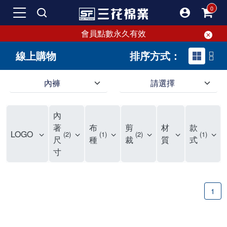
會員點數永久有效
線上購物
排序方式：
內褲
請選擇
內褲、平口褲、純棉內褲，50年優質棉製造，品質保證安心!
寬鬆立體剪裁純棉內褲、平口褲，雙層門襟設計，舒適不走光，在家可當短褲穿，一件抵兩件，超高CP值。
資深打版師打造五片式專利剪裁，行動自如不卡卡，舒適美感兼具，高品質平價好穿。買三花內褲對身體最好!
內
選擇內褲、平口褲、純棉內褲首重品質。舒適、透氣的內褲、平口褲、純棉內褲能影響健康，須謹慎挑選。三花內褲透氣不悶，值得信賴！
三花內褲、平口褲、純棉內褲50年來持續升級，符合人體工學設計，柔軟無勒痕的鬆緊帶。三花內褲是肌膚好友，口碑熱銷！
選擇內褲首重品質。三花內褲50年來不斷升級，證明其卓越品質。符合人體工學剪裁，柔軟無痕鬆緊帶，是必買首選。兼具品質與外型，與肌膚零感接觸，穿著舒適，看來有質感。三花內褲設計獨特，質料優良，專業剪裁，呵護肌膚。新鮮高品質棉材製成，多款選擇，耐洗耐穿，三花內褲絕對首選。
"內褲購買及使用經驗網友來信分享 近年來，我經常在大型連鎖賣場如佳瑪、美華泰等地看到三花內褲的展示。最近一兩年，甚至百貨公司及街頭店鋪都開始大量出現三花專櫃或專賣店。我猜測，這應該是三花在營運策略上的調整，才使得這些改變成為現實。 本來，三花內褲一直是消費者選購內褲時的熱門選項之一。內褲櫃點的增多使我更加注意到這個品牌，因此我在選購內褲時，特意多研究了一下三花內褲的設計。 先從內褲外層包裝談起，有些內褲有PP袋包裝，有些則沒有。雖然這是一件小事，但我發現朋友們中有人會介意內褲包裝沒有PP袋。他們認為沒有PP袋會使包裝不夠精美。對我來說，有PP袋確實能提升包裝的精緻度，但內褲不裝PP袋其實也算是環保。所以，這就看每個人對內褲包裝的需求和感受了。 每次購買內褲時，我都會特別帶一件五片式剪裁的內褲。三花的平口內褲被稱為全國第一件五片式剪裁內褲，這話應該不是隨便說說的，畢竟三花是一個擁有超過50年歷史的老品牌，專注於研發和改良內褲。當初，我覺得這種設計有些花俏，只是圖個新鮮買來試試，結果發現內褲多一片真的有其優勢，尤其是減少了內褲卡屁的次數。雖然這個狀況不可能完全消失，但大大增加了穿著的舒適度。 三花內褲的價格也在我能接受的範圍內，因此它逐漸成為我的心頭好。此外，內褲選購時的另一個重要因素是鬆緊帶。看內褲是否舊了，第一眼通常看鬆緊帶。故意或不小心露出內褲褲頭的時候，印象分數也是由鬆緊帶決定的。 很多內褲品牌強調鬆緊帶的造型及花樣，這類內褲非常適合一些特殊場合，如單身聯誼或約會時穿著，能夠加分不少。日常使用的內褲則建議選擇鬆緊帶不易鬆垮的，花樣其次。三花特別強調內褲鬆緊帶的耐洗度，而其他品牌鮮少提及這一點。 分場合選擇內褲是我的習慣。特殊場合內褲要講究一點，但平日則需要選擇鬆緊帶有保障的內褲。畢竟，內褲是每天陪伴我們超過12個小時的衣物，找到適合自己且耐洗耐穿高CP值的內褲才是最明智的選擇。 內褲畢竟是消耗品，定期更換非常重要。如果內褲沾染到髒污或處於潮濕的環境，就不應該撐太久。這是因為內褲長期接觸身體的重要部位，所以選擇和保養都要謹慎。 以上是我個人的內褲使用分享，並非業配，不代表任何人的立場。內褲還是要以自身體驗最為準確。希望大家都能找到適合自己的內褲，並多多支持台灣品牌。"
著
布
剪
材
款
LOGO
2
1
2
1
尺
種
裁
質
式
寸
1