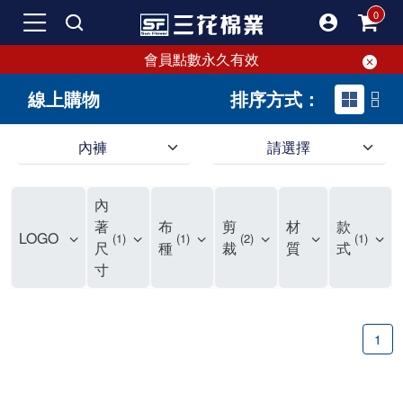
會員點數永久有效
線上購物
排序方式：
內褲
請選擇
內褲、平口褲、純棉內褲，50年優質棉製造，品質保證安心!
寬鬆立體剪裁純棉內褲、平口褲，雙層門襟設計，舒適不走光，在家可當短褲穿，一件抵兩件，超高CP值。
資深打版師打造五片式專利剪裁，行動自如不卡卡，舒適美感兼具，高品質平價好穿。買三花內褲對身體最好!
內
選擇內褲、平口褲、純棉內褲首重品質。舒適、透氣的內褲、平口褲、純棉內褲能影響健康，須謹慎挑選。三花內褲透氣不悶，值得信賴！
三花內褲、平口褲、純棉內褲50年來持續升級，符合人體工學設計，柔軟無勒痕的鬆緊帶。三花內褲是肌膚好友，口碑熱銷！
選擇內褲首重品質。三花內褲50年來不斷升級，證明其卓越品質。符合人體工學剪裁，柔軟無痕鬆緊帶，是必買首選。兼具品質與外型，與肌膚零感接觸，穿著舒適，看來有質感。三花內褲設計獨特，質料優良，專業剪裁，呵護肌膚。新鮮高品質棉材製成，多款選擇，耐洗耐穿，三花內褲絕對首選。
"內褲購買及使用經驗網友來信分享 近年來，我經常在大型連鎖賣場如佳瑪、美華泰等地看到三花內褲的展示。最近一兩年，甚至百貨公司及街頭店鋪都開始大量出現三花專櫃或專賣店。我猜測，這應該是三花在營運策略上的調整，才使得這些改變成為現實。 本來，三花內褲一直是消費者選購內褲時的熱門選項之一。內褲櫃點的增多使我更加注意到這個品牌，因此我在選購內褲時，特意多研究了一下三花內褲的設計。 先從內褲外層包裝談起，有些內褲有PP袋包裝，有些則沒有。雖然這是一件小事，但我發現朋友們中有人會介意內褲包裝沒有PP袋。他們認為沒有PP袋會使包裝不夠精美。對我來說，有PP袋確實能提升包裝的精緻度，但內褲不裝PP袋其實也算是環保。所以，這就看每個人對內褲包裝的需求和感受了。 每次購買內褲時，我都會特別帶一件五片式剪裁的內褲。三花的平口內褲被稱為全國第一件五片式剪裁內褲，這話應該不是隨便說說的，畢竟三花是一個擁有超過50年歷史的老品牌，專注於研發和改良內褲。當初，我覺得這種設計有些花俏，只是圖個新鮮買來試試，結果發現內褲多一片真的有其優勢，尤其是減少了內褲卡屁的次數。雖然這個狀況不可能完全消失，但大大增加了穿著的舒適度。 三花內褲的價格也在我能接受的範圍內，因此它逐漸成為我的心頭好。此外，內褲選購時的另一個重要因素是鬆緊帶。看內褲是否舊了，第一眼通常看鬆緊帶。故意或不小心露出內褲褲頭的時候，印象分數也是由鬆緊帶決定的。 很多內褲品牌強調鬆緊帶的造型及花樣，這類內褲非常適合一些特殊場合，如單身聯誼或約會時穿著，能夠加分不少。日常使用的內褲則建議選擇鬆緊帶不易鬆垮的，花樣其次。三花特別強調內褲鬆緊帶的耐洗度，而其他品牌鮮少提及這一點。 分場合選擇內褲是我的習慣。特殊場合內褲要講究一點，但平日則需要選擇鬆緊帶有保障的內褲。畢竟，內褲是每天陪伴我們超過12個小時的衣物，找到適合自己且耐洗耐穿高CP值的內褲才是最明智的選擇。 內褲畢竟是消耗品，定期更換非常重要。如果內褲沾染到髒污或處於潮濕的環境，就不應該撐太久。這是因為內褲長期接觸身體的重要部位，所以選擇和保養都要謹慎。 以上是我個人的內褲使用分享，並非業配，不代表任何人的立場。內褲還是要以自身體驗最為準確。希望大家都能找到適合自己的內褲，並多多支持台灣品牌。"
著
布
剪
材
款
LOGO
1
1
2
1
尺
種
裁
質
式
寸
1