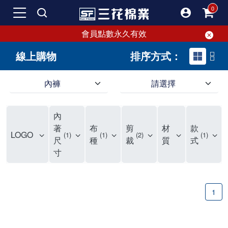
會員點數永久有效
線上購物
排序方式：
內褲
請選擇
內褲、平口褲、純棉內褲，50年優質棉製造，品質保證安心!
寬鬆立體剪裁純棉內褲、平口褲，雙層門襟設計，舒適不走光，在家可當短褲穿，一件抵兩件，超高CP值。
資深打版師打造五片式專利剪裁，行動自如不卡卡，舒適美感兼具，高品質平價好穿。買三花內褲對身體最好!
內
選擇內褲、平口褲、純棉內褲首重品質。舒適、透氣的內褲、平口褲、純棉內褲能影響健康，須謹慎挑選。三花內褲透氣不悶，值得信賴！
三花內褲、平口褲、純棉內褲50年來持續升級，符合人體工學設計，柔軟無勒痕的鬆緊帶。三花內褲是肌膚好友，口碑熱銷！
選擇內褲首重品質。三花內褲50年來不斷升級，證明其卓越品質。符合人體工學剪裁，柔軟無痕鬆緊帶，是必買首選。兼具品質與外型，與肌膚零感接觸，穿著舒適，看來有質感。三花內褲設計獨特，質料優良，專業剪裁，呵護肌膚。新鮮高品質棉材製成，多款選擇，耐洗耐穿，三花內褲絕對首選。
"內褲購買及使用經驗網友來信分享 近年來，我經常在大型連鎖賣場如佳瑪、美華泰等地看到三花內褲的展示。最近一兩年，甚至百貨公司及街頭店鋪都開始大量出現三花專櫃或專賣店。我猜測，這應該是三花在營運策略上的調整，才使得這些改變成為現實。 本來，三花內褲一直是消費者選購內褲時的熱門選項之一。內褲櫃點的增多使我更加注意到這個品牌，因此我在選購內褲時，特意多研究了一下三花內褲的設計。 先從內褲外層包裝談起，有些內褲有PP袋包裝，有些則沒有。雖然這是一件小事，但我發現朋友們中有人會介意內褲包裝沒有PP袋。他們認為沒有PP袋會使包裝不夠精美。對我來說，有PP袋確實能提升包裝的精緻度，但內褲不裝PP袋其實也算是環保。所以，這就看每個人對內褲包裝的需求和感受了。 每次購買內褲時，我都會特別帶一件五片式剪裁的內褲。三花的平口內褲被稱為全國第一件五片式剪裁內褲，這話應該不是隨便說說的，畢竟三花是一個擁有超過50年歷史的老品牌，專注於研發和改良內褲。當初，我覺得這種設計有些花俏，只是圖個新鮮買來試試，結果發現內褲多一片真的有其優勢，尤其是減少了內褲卡屁的次數。雖然這個狀況不可能完全消失，但大大增加了穿著的舒適度。 三花內褲的價格也在我能接受的範圍內，因此它逐漸成為我的心頭好。此外，內褲選購時的另一個重要因素是鬆緊帶。看內褲是否舊了，第一眼通常看鬆緊帶。故意或不小心露出內褲褲頭的時候，印象分數也是由鬆緊帶決定的。 很多內褲品牌強調鬆緊帶的造型及花樣，這類內褲非常適合一些特殊場合，如單身聯誼或約會時穿著，能夠加分不少。日常使用的內褲則建議選擇鬆緊帶不易鬆垮的，花樣其次。三花特別強調內褲鬆緊帶的耐洗度，而其他品牌鮮少提及這一點。 分場合選擇內褲是我的習慣。特殊場合內褲要講究一點，但平日則需要選擇鬆緊帶有保障的內褲。畢竟，內褲是每天陪伴我們超過12個小時的衣物，找到適合自己且耐洗耐穿高CP值的內褲才是最明智的選擇。 內褲畢竟是消耗品，定期更換非常重要。如果內褲沾染到髒污或處於潮濕的環境，就不應該撐太久。這是因為內褲長期接觸身體的重要部位，所以選擇和保養都要謹慎。 以上是我個人的內褲使用分享，並非業配，不代表任何人的立場。內褲還是要以自身體驗最為準確。希望大家都能找到適合自己的內褲，並多多支持台灣品牌。"
著
布
剪
材
款
LOGO
1
1
2
1
尺
種
裁
質
式
寸
1