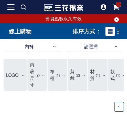
會員點數永久有效
線上購物
排序方式：
內褲
請選擇
內褲、平口褲、純棉內褲，50年優質棉製造，品質保證安心!
寬鬆立體剪裁純棉內褲、平口褲，雙層門襟設計，舒適不走光，在家可當短褲穿，一件抵兩件，超高CP值。
資深打版師打造五片式專利剪裁，行動自如不卡卡，舒適美感兼具，高品質平價好穿。買三花內褲對身體最好!
內
選擇內褲、平口褲、純棉內褲首重品質。舒適、透氣的內褲、平口褲、純棉內褲能影響健康，須謹慎挑選。三花內褲透氣不悶，值得信賴！
三花內褲、平口褲、純棉內褲50年來持續升級，符合人體工學設計，柔軟無勒痕的鬆緊帶。三花內褲是肌膚好友，口碑熱銷！
選擇內褲首重品質。三花內褲50年來不斷升級，證明其卓越品質。符合人體工學剪裁，柔軟無痕鬆緊帶，是必買首選。兼具品質與外型，與肌膚零感接觸，穿著舒適，看來有質感。三花內褲設計獨特，質料優良，專業剪裁，呵護肌膚。新鮮高品質棉材製成，多款選擇，耐洗耐穿，三花內褲絕對首選。
"內褲購買及使用經驗網友來信分享 近年來，我經常在大型連鎖賣場如佳瑪、美華泰等地看到三花內褲的展示。最近一兩年，甚至百貨公司及街頭店鋪都開始大量出現三花專櫃或專賣店。我猜測，這應該是三花在營運策略上的調整，才使得這些改變成為現實。 本來，三花內褲一直是消費者選購內褲時的熱門選項之一。內褲櫃點的增多使我更加注意到這個品牌，因此我在選購內褲時，特意多研究了一下三花內褲的設計。 先從內褲外層包裝談起，有些內褲有PP袋包裝，有些則沒有。雖然這是一件小事，但我發現朋友們中有人會介意內褲包裝沒有PP袋。他們認為沒有PP袋會使包裝不夠精美。對我來說，有PP袋確實能提升包裝的精緻度，但內褲不裝PP袋其實也算是環保。所以，這就看每個人對內褲包裝的需求和感受了。 每次購買內褲時，我都會特別帶一件五片式剪裁的內褲。三花的平口內褲被稱為全國第一件五片式剪裁內褲，這話應該不是隨便說說的，畢竟三花是一個擁有超過50年歷史的老品牌，專注於研發和改良內褲。當初，我覺得這種設計有些花俏，只是圖個新鮮買來試試，結果發現內褲多一片真的有其優勢，尤其是減少了內褲卡屁的次數。雖然這個狀況不可能完全消失，但大大增加了穿著的舒適度。 三花內褲的價格也在我能接受的範圍內，因此它逐漸成為我的心頭好。此外，內褲選購時的另一個重要因素是鬆緊帶。看內褲是否舊了，第一眼通常看鬆緊帶。故意或不小心露出內褲褲頭的時候，印象分數也是由鬆緊帶決定的。 很多內褲品牌強調鬆緊帶的造型及花樣，這類內褲非常適合一些特殊場合，如單身聯誼或約會時穿著，能夠加分不少。日常使用的內褲則建議選擇鬆緊帶不易鬆垮的，花樣其次。三花特別強調內褲鬆緊帶的耐洗度，而其他品牌鮮少提及這一點。 分場合選擇內褲是我的習慣。特殊場合內褲要講究一點，但平日則需要選擇鬆緊帶有保障的內褲。畢竟，內褲是每天陪伴我們超過12個小時的衣物，找到適合自己且耐洗耐穿高CP值的內褲才是最明智的選擇。 內褲畢竟是消耗品，定期更換非常重要。如果內褲沾染到髒污或處於潮濕的環境，就不應該撐太久。這是因為內褲長期接觸身體的重要部位，所以選擇和保養都要謹慎。 以上是我個人的內褲使用分享，並非業配，不代表任何人的立場。內褲還是要以自身體驗最為準確。希望大家都能找到適合自己的內褲，並多多支持台灣品牌。"
著
布
剪
材
款
LOGO
2
1
2
1
1
尺
種
裁
質
式
寸
1