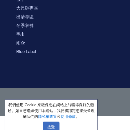
大尺碼專區
出清專區
冬季衣褲
毛巾
雨傘
Blue Label
我們使用 Cookie 來確保您在網站上能獲得良好的體
驗。如果您繼續使用本網站，我們將認定您接受並理
解我們的
隱私權政策
和
使用條款
。
接受
著作權所有 保留一切權利