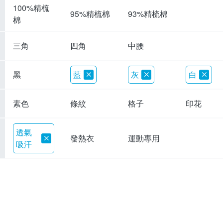
100%精梳
95%精梳棉
93%精梳棉
棉
三角
四角
中腰
黑
藍
灰
白
素色
條紋
格子
印花
透氣
發熱衣
運動專用
吸汗