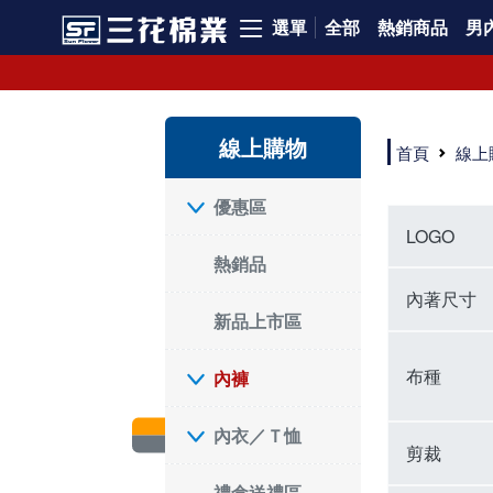
選單
全部
熱銷商品
男內
內褲、平口褲、純棉內褲，50年優質棉製造，品質保證安心!
寬鬆立體剪裁純棉內褲、平口褲，雙層門襟設計，舒適不走光，在家可當短褲穿，一件抵兩件，超高CP值。
資深打版師打造五片式專利剪裁，行動自如不卡卡，舒適美感兼具，高品質平價好穿。買三花內褲對身體最好!
線上購物
選擇內褲、平口褲、純棉內褲首重品質。舒適、透氣的內褲、平口褲、純棉內褲能影響健康，須謹慎挑選。三花內褲透氣不悶，值得信賴！
首頁
線上
三花內褲、平口褲、純棉內褲50年來持續升級，符合人體工學設計，柔軟無勒痕的鬆緊帶。三花內褲是肌膚好友，口碑熱銷！
選擇內褲首重品質。三花內褲50年來不斷升級，證明其卓越品質。符合人體工學剪裁，柔軟無痕鬆緊帶，是必買首選。兼具品質與外型，與肌膚零感接觸，穿著舒適，看來有質感。三花內褲設計獨特，質料優良，專業剪裁，呵護肌膚。新鮮高品質棉材製成，多款選擇，耐洗耐穿，三花內褲絕對首選。
"內褲購買及使用經驗網友來信分享 近年來，我經常在大型連鎖賣場如佳瑪、美華泰等地看到三花內褲的展示。最近一兩年，甚至百貨公司及街頭店鋪都開始大量出現三花專櫃或專賣店。我猜測，這應該是三花在營運策略上的調整，才使得這些改變成為現實。 本來，三花內褲一直是消費者選購內褲時的熱門選項之一。內褲櫃點的增多使我更加注意到這個品牌，因此我在選購內褲時，特意多研究了一下三花內褲的設計。 先從內褲外層包裝談起，有些內褲有PP袋包裝，有些則沒有。雖然這是一件小事，但我發現朋友們中有人會介意內褲包裝沒有PP袋。他們認為沒有PP袋會使包裝不夠精美。對我來說，有PP袋確實能提升包裝的精緻度，但內褲不裝PP袋其實也算是環保。所以，這就看每個人對內褲包裝的需求和感受了。 每次購買內褲時，我都會特別帶一件五片式剪裁的內褲。三花的平口內褲被稱為全國第一件五片式剪裁內褲，這話應該不是隨便說說的，畢竟三花是一個擁有超過50年歷史的老品牌，專注於研發和改良內褲。當初，我覺得這種設計有些花俏，只是圖個新鮮買來試試，結果發現內褲多一片真的有其優勢，尤其是減少了內褲卡屁的次數。雖然這個狀況不可能完全消失，但大大增加了穿著的舒適度。 三花內褲的價格也在我能接受的範圍內，因此它逐漸成為我的心頭好。此外，內褲選購時的另一個重要因素是鬆緊帶。看內褲是否舊了，第一眼通常看鬆緊帶。故意或不小心露出內褲褲頭的時候，印象分數也是由鬆緊帶決定的。 很多內褲品牌強調鬆緊帶的造型及花樣，這類內褲非常適合一些特殊場合，如單身聯誼或約會時穿著，能夠加分不少。日常使用的內褲則建議選擇鬆緊帶不易鬆垮的，花樣其次。三花特別強調內褲鬆緊帶的耐洗度，而其他品牌鮮少提及這一點。 分場合選擇內褲是我的習慣。特殊場合內褲要講究一點，但平日則需要選擇鬆緊帶有保障的內褲。畢竟，內褲是每天陪伴我們超過12個小時的衣物，找到適合自己且耐洗耐穿高CP值的內褲才是最明智的選擇。 內褲畢竟是消耗品，定期更換非常重要。如果內褲沾染到髒污或處於潮濕的環境，就不應該撐太久。這是因為內褲長期接觸身體的重要部位，所以選擇和保養都要謹慎。 以上是我個人的內褲使用分享，並非業配，不代表任何人的立場。內褲還是要以自身體驗最為準確。希望大家都能找到適合自己的內褲，並多多支持台灣品牌。"
優惠區
LOGO
熱銷品
內著尺寸
新品上市區
布種
內褲
內衣／Ｔ恤
剪裁
禮盒送禮區