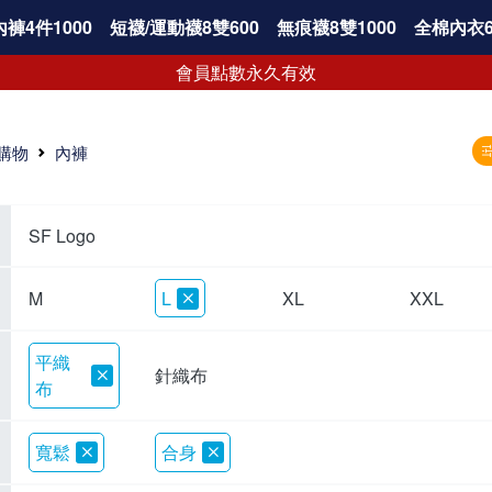
褲4件1000
短襪/運動襪8雙600
無痕襪8雙1000
全棉內衣6
會員點數永久有效
購物
內褲
SF Logo
M
L
XL
XXL
平織
針織布
布
寬鬆
合身