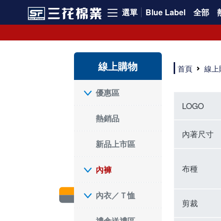
選單
Blue Label
全部
內褲、平口褲、純棉內褲，50年優質棉製造，品質保證安心!
寬鬆立體剪裁純棉內褲、平口褲，雙層門襟設計，舒適不走光，在家可當短褲穿，一件抵兩件，超高CP值。
資深打版師打造五片式專利剪裁，行動自如不卡卡，舒適美感兼具，高品質平價好穿。買三花內褲對身體最好!
線上購物
選擇內褲、平口褲、純棉內褲首重品質。舒適、透氣的內褲、平口褲、純棉內褲能影響健康，須謹慎挑選。三花內褲透氣不悶，值得信賴！
首頁
線上
三花內褲、平口褲、純棉內褲50年來持續升級，符合人體工學設計，柔軟無勒痕的鬆緊帶。三花內褲是肌膚好友，口碑熱銷！
選擇內褲首重品質。三花內褲50年來不斷升級，證明其卓越品質。符合人體工學剪裁，柔軟無痕鬆緊帶，是必買首選。兼具品質與外型，與肌膚零感接觸，穿著舒適，看來有質感。三花內褲設計獨特，質料優良，專業剪裁，呵護肌膚。新鮮高品質棉材製成，多款選擇，耐洗耐穿，三花內褲絕對首選。
"內褲購買及使用經驗網友來信分享 近年來，我經常在大型連鎖賣場如佳瑪、美華泰等地看到三花內褲的展示。最近一兩年，甚至百貨公司及街頭店鋪都開始大量出現三花專櫃或專賣店。我猜測，這應該是三花在營運策略上的調整，才使得這些改變成為現實。 本來，三花內褲一直是消費者選購內褲時的熱門選項之一。內褲櫃點的增多使我更加注意到這個品牌，因此我在選購內褲時，特意多研究了一下三花內褲的設計。 先從內褲外層包裝談起，有些內褲有PP袋包裝，有些則沒有。雖然這是一件小事，但我發現朋友們中有人會介意內褲包裝沒有PP袋。他們認為沒有PP袋會使包裝不夠精美。對我來說，有PP袋確實能提升包裝的精緻度，但內褲不裝PP袋其實也算是環保。所以，這就看每個人對內褲包裝的需求和感受了。 每次購買內褲時，我都會特別帶一件五片式剪裁的內褲。三花的平口內褲被稱為全國第一件五片式剪裁內褲，這話應該不是隨便說說的，畢竟三花是一個擁有超過50年歷史的老品牌，專注於研發和改良內褲。當初，我覺得這種設計有些花俏，只是圖個新鮮買來試試，結果發現內褲多一片真的有其優勢，尤其是減少了內褲卡屁的次數。雖然這個狀況不可能完全消失，但大大增加了穿著的舒適度。 三花內褲的價格也在我能接受的範圍內，因此它逐漸成為我的心頭好。此外，內褲選購時的另一個重要因素是鬆緊帶。看內褲是否舊了，第一眼通常看鬆緊帶。故意或不小心露出內褲褲頭的時候，印象分數也是由鬆緊帶決定的。 很多內褲品牌強調鬆緊帶的造型及花樣，這類內褲非常適合一些特殊場合，如單身聯誼或約會時穿著，能夠加分不少。日常使用的內褲則建議選擇鬆緊帶不易鬆垮的，花樣其次。三花特別強調內褲鬆緊帶的耐洗度，而其他品牌鮮少提及這一點。 分場合選擇內褲是我的習慣。特殊場合內褲要講究一點，但平日則需要選擇鬆緊帶有保障的內褲。畢竟，內褲是每天陪伴我們超過12個小時的衣物，找到適合自己且耐洗耐穿高CP值的內褲才是最明智的選擇。 內褲畢竟是消耗品，定期更換非常重要。如果內褲沾染到髒污或處於潮濕的環境，就不應該撐太久。這是因為內褲長期接觸身體的重要部位，所以選擇和保養都要謹慎。 以上是我個人的內褲使用分享，並非業配，不代表任何人的立場。內褲還是要以自身體驗最為準確。希望大家都能找到適合自己的內褲，並多多支持台灣品牌。"
優惠區
LOGO
熱銷品
內著尺寸
新品上市區
布種
內褲
內衣／Ｔ恤
剪裁
禮盒送禮區