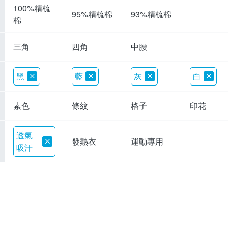
100%精梳
95%精梳棉
93%精梳棉
棉
三角
四角
中腰
黑
藍
灰
白
素色
條紋
格子
印花
透氣
發熱衣
運動專用
吸汗