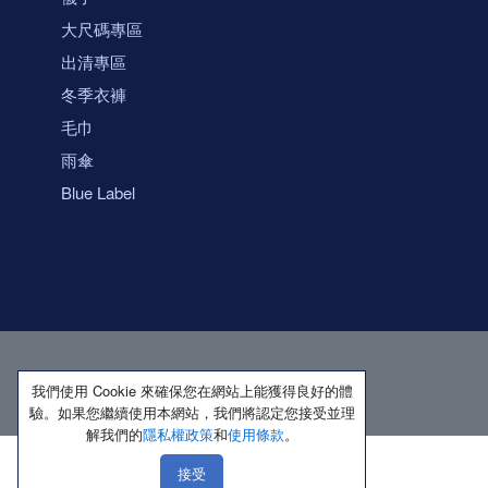
大尺碼專區
出清專區
冬季衣褲
毛巾
雨傘
Blue Label
我們使用 Cookie 來確保您在網站上能獲得良好的體
驗。如果您繼續使用本網站，我們將認定您接受並理
解我們的
隱私權政策
和
使用條款
。
接受
著作權所有 保留一切權利