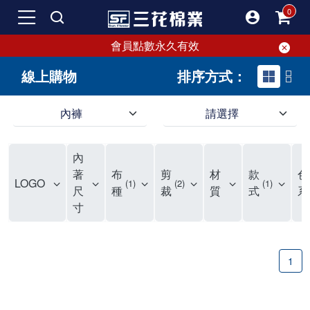
會員點數永久有效
線上購物
排序方式：
內褲
請選擇
內褲、平口褲、純棉內褲，50年優質棉製造，品質保證安心!
寬鬆立體剪裁純棉內褲、平口褲，雙層門襟設計，舒適不走光，在家可當短褲穿，一件抵兩件，超高CP值。
資深打版師打造五片式專利剪裁，行動自如不卡卡，舒適美感兼具，高品質平價好穿。買三花內褲對身體最好!
內
選擇內褲、平口褲、純棉內褲首重品質。舒適、透氣的內褲、平口褲、純棉內褲能影響健康，須謹慎挑選。三花內褲透氣不悶，值得信賴！
三花內褲、平口褲、純棉內褲50年來持續升級，符合人體工學設計，柔軟無勒痕的鬆緊帶。三花內褲是肌膚好友，口碑熱銷！
選擇內褲首重品質。三花內褲50年來不斷升級，證明其卓越品質。符合人體工學剪裁，柔軟無痕鬆緊帶，是必買首選。兼具品質與外型，與肌膚零感接觸，穿著舒適，看來有質感。三花內褲設計獨特，質料優良，專業剪裁，呵護肌膚。新鮮高品質棉材製成，多款選擇，耐洗耐穿，三花內褲絕對首選。
"內褲購買及使用經驗網友來信分享 近年來，我經常在大型連鎖賣場如佳瑪、美華泰等地看到三花內褲的展示。最近一兩年，甚至百貨公司及街頭店鋪都開始大量出現三花專櫃或專賣店。我猜測，這應該是三花在營運策略上的調整，才使得這些改變成為現實。 本來，三花內褲一直是消費者選購內褲時的熱門選項之一。內褲櫃點的增多使我更加注意到這個品牌，因此我在選購內褲時，特意多研究了一下三花內褲的設計。 先從內褲外層包裝談起，有些內褲有PP袋包裝，有些則沒有。雖然這是一件小事，但我發現朋友們中有人會介意內褲包裝沒有PP袋。他們認為沒有PP袋會使包裝不夠精美。對我來說，有PP袋確實能提升包裝的精緻度，但內褲不裝PP袋其實也算是環保。所以，這就看每個人對內褲包裝的需求和感受了。 每次購買內褲時，我都會特別帶一件五片式剪裁的內褲。三花的平口內褲被稱為全國第一件五片式剪裁內褲，這話應該不是隨便說說的，畢竟三花是一個擁有超過50年歷史的老品牌，專注於研發和改良內褲。當初，我覺得這種設計有些花俏，只是圖個新鮮買來試試，結果發現內褲多一片真的有其優勢，尤其是減少了內褲卡屁的次數。雖然這個狀況不可能完全消失，但大大增加了穿著的舒適度。 三花內褲的價格也在我能接受的範圍內，因此它逐漸成為我的心頭好。此外，內褲選購時的另一個重要因素是鬆緊帶。看內褲是否舊了，第一眼通常看鬆緊帶。故意或不小心露出內褲褲頭的時候，印象分數也是由鬆緊帶決定的。 很多內褲品牌強調鬆緊帶的造型及花樣，這類內褲非常適合一些特殊場合，如單身聯誼或約會時穿著，能夠加分不少。日常使用的內褲則建議選擇鬆緊帶不易鬆垮的，花樣其次。三花特別強調內褲鬆緊帶的耐洗度，而其他品牌鮮少提及這一點。 分場合選擇內褲是我的習慣。特殊場合內褲要講究一點，但平日則需要選擇鬆緊帶有保障的內褲。畢竟，內褲是每天陪伴我們超過12個小時的衣物，找到適合自己且耐洗耐穿高CP值的內褲才是最明智的選擇。 內褲畢竟是消耗品，定期更換非常重要。如果內褲沾染到髒污或處於潮濕的環境，就不應該撐太久。這是因為內褲長期接觸身體的重要部位，所以選擇和保養都要謹慎。 以上是我個人的內褲使用分享，並非業配，不代表任何人的立場。內褲還是要以自身體驗最為準確。希望大家都能找到適合自己的內褲，並多多支持台灣品牌。"
著
布
剪
材
款
色
LOGO
1
2
1
尺
種
裁
質
式
系
寸
1