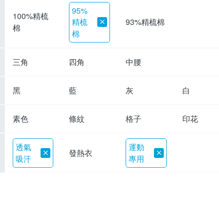
95%
100%精梳
精梳
93%精梳棉
棉
棉
三角
四角
中腰
黑
藍
灰
白
素色
條紋
格子
印花
透氣
運動
發熱衣
吸汗
專用