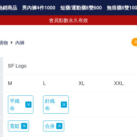
熱銷商品
男內褲4件1000
短襪/運動襪8雙600
無痕襪8雙100
會員點數永久有效
購物
內褲
SF Logo
M
L
XL
XXL
平織
針織
布
布
寬鬆
合身