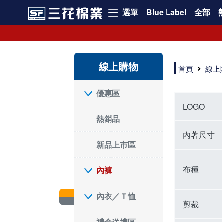
選單
Blue Label
全部
內褲、平口褲、純棉內褲，50年優質棉製造，品質保證安心!
寬鬆立體剪裁純棉內褲、平口褲，雙層門襟設計，舒適不走光，在家可當短褲穿，一件抵兩件，超高CP值。
資深打版師打造五片式專利剪裁，行動自如不卡卡，舒適美感兼具，高品質平價好穿。買三花內褲對身體最好!
線上購物
選擇內褲、平口褲、純棉內褲首重品質。舒適、透氣的內褲、平口褲、純棉內褲能影響健康，須謹慎挑選。三花內褲透氣不悶，值得信賴！
首頁
線上
三花內褲、平口褲、純棉內褲50年來持續升級，符合人體工學設計，柔軟無勒痕的鬆緊帶。三花內褲是肌膚好友，口碑熱銷！
選擇內褲首重品質。三花內褲50年來不斷升級，證明其卓越品質。符合人體工學剪裁，柔軟無痕鬆緊帶，是必買首選。兼具品質與外型，與肌膚零感接觸，穿著舒適，看來有質感。三花內褲設計獨特，質料優良，專業剪裁，呵護肌膚。新鮮高品質棉材製成，多款選擇，耐洗耐穿，三花內褲絕對首選。
"內褲購買及使用經驗網友來信分享 近年來，我經常在大型連鎖賣場如佳瑪、美華泰等地看到三花內褲的展示。最近一兩年，甚至百貨公司及街頭店鋪都開始大量出現三花專櫃或專賣店。我猜測，這應該是三花在營運策略上的調整，才使得這些改變成為現實。 本來，三花內褲一直是消費者選購內褲時的熱門選項之一。內褲櫃點的增多使我更加注意到這個品牌，因此我在選購內褲時，特意多研究了一下三花內褲的設計。 先從內褲外層包裝談起，有些內褲有PP袋包裝，有些則沒有。雖然這是一件小事，但我發現朋友們中有人會介意內褲包裝沒有PP袋。他們認為沒有PP袋會使包裝不夠精美。對我來說，有PP袋確實能提升包裝的精緻度，但內褲不裝PP袋其實也算是環保。所以，這就看每個人對內褲包裝的需求和感受了。 每次購買內褲時，我都會特別帶一件五片式剪裁的內褲。三花的平口內褲被稱為全國第一件五片式剪裁內褲，這話應該不是隨便說說的，畢竟三花是一個擁有超過50年歷史的老品牌，專注於研發和改良內褲。當初，我覺得這種設計有些花俏，只是圖個新鮮買來試試，結果發現內褲多一片真的有其優勢，尤其是減少了內褲卡屁的次數。雖然這個狀況不可能完全消失，但大大增加了穿著的舒適度。 三花內褲的價格也在我能接受的範圍內，因此它逐漸成為我的心頭好。此外，內褲選購時的另一個重要因素是鬆緊帶。看內褲是否舊了，第一眼通常看鬆緊帶。故意或不小心露出內褲褲頭的時候，印象分數也是由鬆緊帶決定的。 很多內褲品牌強調鬆緊帶的造型及花樣，這類內褲非常適合一些特殊場合，如單身聯誼或約會時穿著，能夠加分不少。日常使用的內褲則建議選擇鬆緊帶不易鬆垮的，花樣其次。三花特別強調內褲鬆緊帶的耐洗度，而其他品牌鮮少提及這一點。 分場合選擇內褲是我的習慣。特殊場合內褲要講究一點，但平日則需要選擇鬆緊帶有保障的內褲。畢竟，內褲是每天陪伴我們超過12個小時的衣物，找到適合自己且耐洗耐穿高CP值的內褲才是最明智的選擇。 內褲畢竟是消耗品，定期更換非常重要。如果內褲沾染到髒污或處於潮濕的環境，就不應該撐太久。這是因為內褲長期接觸身體的重要部位，所以選擇和保養都要謹慎。 以上是我個人的內褲使用分享，並非業配，不代表任何人的立場。內褲還是要以自身體驗最為準確。希望大家都能找到適合自己的內褲，並多多支持台灣品牌。"
優惠區
LOGO
熱銷品
內著尺寸
新品上市區
布種
內褲
內衣／Ｔ恤
剪裁
禮盒送禮區