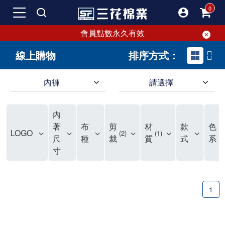
會員點數永久有效
線上購物
排序方式：
內褲
請選擇
內褲、平口褲、純棉內褲，50年優質棉製造，品質保證安心!
寬鬆立體剪裁純棉內褲、平口褲，雙層門襟設計，舒適不走光，在家可當短褲穿，一件抵兩件，超高CP值。
資深打版師打造五片式專利剪裁，行動自如不卡卡，舒適美感兼具，高品質平價好穿。買三花內褲對身體最好!
內
選擇內褲、平口褲、純棉內褲首重品質。舒適、透氣的內褲、平口褲、純棉內褲能影響健康，須謹慎挑選。三花內褲透氣不悶，值得信賴！
三花內褲、平口褲、純棉內褲50年來持續升級，符合人體工學設計，柔軟無勒痕的鬆緊帶。三花內褲是肌膚好友，口碑熱銷！
選擇內褲首重品質。三花內褲50年來不斷升級，證明其卓越品質。符合人體工學剪裁，柔軟無痕鬆緊帶，是必買首選。兼具品質與外型，與肌膚零感接觸，穿著舒適，看來有質感。三花內褲設計獨特，質料優良，專業剪裁，呵護肌膚。新鮮高品質棉材製成，多款選擇，耐洗耐穿，三花內褲絕對首選。
"內褲購買及使用經驗網友來信分享 近年來，我經常在大型連鎖賣場如佳瑪、美華泰等地看到三花內褲的展示。最近一兩年，甚至百貨公司及街頭店鋪都開始大量出現三花專櫃或專賣店。我猜測，這應該是三花在營運策略上的調整，才使得這些改變成為現實。 本來，三花內褲一直是消費者選購內褲時的熱門選項之一。內褲櫃點的增多使我更加注意到這個品牌，因此我在選購內褲時，特意多研究了一下三花內褲的設計。 先從內褲外層包裝談起，有些內褲有PP袋包裝，有些則沒有。雖然這是一件小事，但我發現朋友們中有人會介意內褲包裝沒有PP袋。他們認為沒有PP袋會使包裝不夠精美。對我來說，有PP袋確實能提升包裝的精緻度，但內褲不裝PP袋其實也算是環保。所以，這就看每個人對內褲包裝的需求和感受了。 每次購買內褲時，我都會特別帶一件五片式剪裁的內褲。三花的平口內褲被稱為全國第一件五片式剪裁內褲，這話應該不是隨便說說的，畢竟三花是一個擁有超過50年歷史的老品牌，專注於研發和改良內褲。當初，我覺得這種設計有些花俏，只是圖個新鮮買來試試，結果發現內褲多一片真的有其優勢，尤其是減少了內褲卡屁的次數。雖然這個狀況不可能完全消失，但大大增加了穿著的舒適度。 三花內褲的價格也在我能接受的範圍內，因此它逐漸成為我的心頭好。此外，內褲選購時的另一個重要因素是鬆緊帶。看內褲是否舊了，第一眼通常看鬆緊帶。故意或不小心露出內褲褲頭的時候，印象分數也是由鬆緊帶決定的。 很多內褲品牌強調鬆緊帶的造型及花樣，這類內褲非常適合一些特殊場合，如單身聯誼或約會時穿著，能夠加分不少。日常使用的內褲則建議選擇鬆緊帶不易鬆垮的，花樣其次。三花特別強調內褲鬆緊帶的耐洗度，而其他品牌鮮少提及這一點。 分場合選擇內褲是我的習慣。特殊場合內褲要講究一點，但平日則需要選擇鬆緊帶有保障的內褲。畢竟，內褲是每天陪伴我們超過12個小時的衣物，找到適合自己且耐洗耐穿高CP值的內褲才是最明智的選擇。 內褲畢竟是消耗品，定期更換非常重要。如果內褲沾染到髒污或處於潮濕的環境，就不應該撐太久。這是因為內褲長期接觸身體的重要部位，所以選擇和保養都要謹慎。 以上是我個人的內褲使用分享，並非業配，不代表任何人的立場。內褲還是要以自身體驗最為準確。希望大家都能找到適合自己的內褲，並多多支持台灣品牌。"
著
布
剪
材
款
色
LOGO
2
1
1
尺
種
裁
質
式
系
寸
1