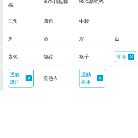
95%精梳棉
93%精梳棉
棉
三角
四角
中腰
黑
藍
灰
白
素色
條紋
格子
印花
透氣
運動
發熱衣
吸汗
專用