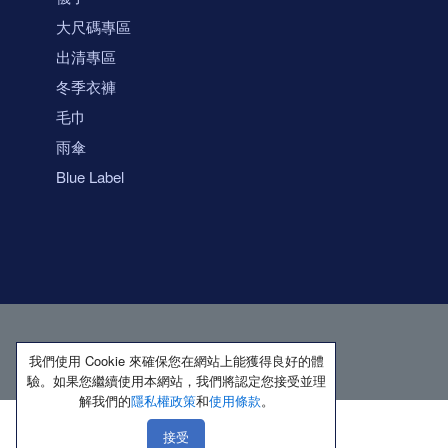
大尺碼專區
出清專區
冬季衣褲
毛巾
雨傘
Blue Label
我們使用 Cookie 來確保您在網站上能獲得良好的體
驗。如果您繼續使用本網站，我們將認定您接受並理
解我們的
隱私權政策
和
使用條款
。
接受
著作權所有 保留一切權利