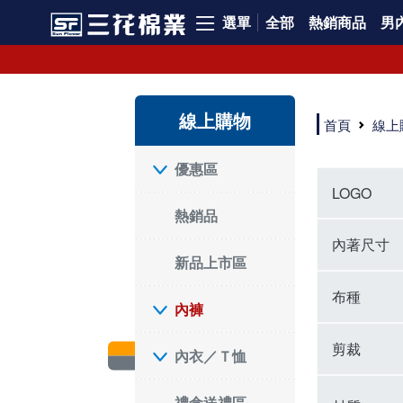
選單
全部
熱銷商品
男內
內褲、平口褲、純棉內褲，50年優質棉製造，品質保證安心!
寬鬆立體剪裁純棉內褲、平口褲，雙層門襟設計，舒適不走光，在家可當短褲穿，一件抵兩件，超高CP值。
資深打版師打造五片式專利剪裁，行動自如不卡卡，舒適美感兼具，高品質平價好穿。買三花內褲對身體最好!
線上購物
選擇內褲、平口褲、純棉內褲首重品質。舒適、透氣的內褲、平口褲、純棉內褲能影響健康，須謹慎挑選。三花內褲透氣不悶，值得信賴！
首頁
線上
三花內褲、平口褲、純棉內褲50年來持續升級，符合人體工學設計，柔軟無勒痕的鬆緊帶。三花內褲是肌膚好友，口碑熱銷！
選擇內褲首重品質。三花內褲50年來不斷升級，證明其卓越品質。符合人體工學剪裁，柔軟無痕鬆緊帶，是必買首選。兼具品質與外型，與肌膚零感接觸，穿著舒適，看來有質感。三花內褲設計獨特，質料優良，專業剪裁，呵護肌膚。新鮮高品質棉材製成，多款選擇，耐洗耐穿，三花內褲絕對首選。
"內褲購買及使用經驗網友來信分享 近年來，我經常在大型連鎖賣場如佳瑪、美華泰等地看到三花內褲的展示。最近一兩年，甚至百貨公司及街頭店鋪都開始大量出現三花專櫃或專賣店。我猜測，這應該是三花在營運策略上的調整，才使得這些改變成為現實。 本來，三花內褲一直是消費者選購內褲時的熱門選項之一。內褲櫃點的增多使我更加注意到這個品牌，因此我在選購內褲時，特意多研究了一下三花內褲的設計。 先從內褲外層包裝談起，有些內褲有PP袋包裝，有些則沒有。雖然這是一件小事，但我發現朋友們中有人會介意內褲包裝沒有PP袋。他們認為沒有PP袋會使包裝不夠精美。對我來說，有PP袋確實能提升包裝的精緻度，但內褲不裝PP袋其實也算是環保。所以，這就看每個人對內褲包裝的需求和感受了。 每次購買內褲時，我都會特別帶一件五片式剪裁的內褲。三花的平口內褲被稱為全國第一件五片式剪裁內褲，這話應該不是隨便說說的，畢竟三花是一個擁有超過50年歷史的老品牌，專注於研發和改良內褲。當初，我覺得這種設計有些花俏，只是圖個新鮮買來試試，結果發現內褲多一片真的有其優勢，尤其是減少了內褲卡屁的次數。雖然這個狀況不可能完全消失，但大大增加了穿著的舒適度。 三花內褲的價格也在我能接受的範圍內，因此它逐漸成為我的心頭好。此外，內褲選購時的另一個重要因素是鬆緊帶。看內褲是否舊了，第一眼通常看鬆緊帶。故意或不小心露出內褲褲頭的時候，印象分數也是由鬆緊帶決定的。 很多內褲品牌強調鬆緊帶的造型及花樣，這類內褲非常適合一些特殊場合，如單身聯誼或約會時穿著，能夠加分不少。日常使用的內褲則建議選擇鬆緊帶不易鬆垮的，花樣其次。三花特別強調內褲鬆緊帶的耐洗度，而其他品牌鮮少提及這一點。 分場合選擇內褲是我的習慣。特殊場合內褲要講究一點，但平日則需要選擇鬆緊帶有保障的內褲。畢竟，內褲是每天陪伴我們超過12個小時的衣物，找到適合自己且耐洗耐穿高CP值的內褲才是最明智的選擇。 內褲畢竟是消耗品，定期更換非常重要。如果內褲沾染到髒污或處於潮濕的環境，就不應該撐太久。這是因為內褲長期接觸身體的重要部位，所以選擇和保養都要謹慎。 以上是我個人的內褲使用分享，並非業配，不代表任何人的立場。內褲還是要以自身體驗最為準確。希望大家都能找到適合自己的內褲，並多多支持台灣品牌。"
優惠區
LOGO
熱銷品
內著尺寸
新品上市區
布種
內褲
剪裁
內衣／Ｔ恤
禮盒送禮區