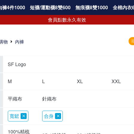
褲4件1000
短襪/運動襪8雙600
無痕襪8雙1000
全棉內衣6
會員點數永久有效
購物
內褲
SF Logo
M
L
XL
XXL
平織布
針織布
寬鬆
合身
100%精梳