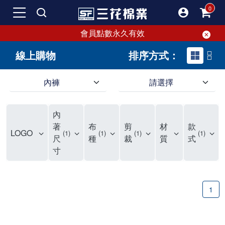
會員點數永久有效
線上購物
排序方式：
內褲
請選擇
內褲、平口褲、純棉內褲，50年優質棉製造，品質保證安心!
寬鬆立體剪裁純棉內褲、平口褲，雙層門襟設計，舒適不走光，在家可當短褲穿，一件抵兩件，超高CP值。
資深打版師打造五片式專利剪裁，行動自如不卡卡，舒適美感兼具，高品質平價好穿。買三花內褲對身體最好!
內
選擇內褲、平口褲、純棉內褲首重品質。舒適、透氣的內褲、平口褲、純棉內褲能影響健康，須謹慎挑選。三花內褲透氣不悶，值得信賴！
三花內褲、平口褲、純棉內褲50年來持續升級，符合人體工學設計，柔軟無勒痕的鬆緊帶。三花內褲是肌膚好友，口碑熱銷！
選擇內褲首重品質。三花內褲50年來不斷升級，證明其卓越品質。符合人體工學剪裁，柔軟無痕鬆緊帶，是必買首選。兼具品質與外型，與肌膚零感接觸，穿著舒適，看來有質感。三花內褲設計獨特，質料優良，專業剪裁，呵護肌膚。新鮮高品質棉材製成，多款選擇，耐洗耐穿，三花內褲絕對首選。
"內褲購買及使用經驗網友來信分享 近年來，我經常在大型連鎖賣場如佳瑪、美華泰等地看到三花內褲的展示。最近一兩年，甚至百貨公司及街頭店鋪都開始大量出現三花專櫃或專賣店。我猜測，這應該是三花在營運策略上的調整，才使得這些改變成為現實。 本來，三花內褲一直是消費者選購內褲時的熱門選項之一。內褲櫃點的增多使我更加注意到這個品牌，因此我在選購內褲時，特意多研究了一下三花內褲的設計。 先從內褲外層包裝談起，有些內褲有PP袋包裝，有些則沒有。雖然這是一件小事，但我發現朋友們中有人會介意內褲包裝沒有PP袋。他們認為沒有PP袋會使包裝不夠精美。對我來說，有PP袋確實能提升包裝的精緻度，但內褲不裝PP袋其實也算是環保。所以，這就看每個人對內褲包裝的需求和感受了。 每次購買內褲時，我都會特別帶一件五片式剪裁的內褲。三花的平口內褲被稱為全國第一件五片式剪裁內褲，這話應該不是隨便說說的，畢竟三花是一個擁有超過50年歷史的老品牌，專注於研發和改良內褲。當初，我覺得這種設計有些花俏，只是圖個新鮮買來試試，結果發現內褲多一片真的有其優勢，尤其是減少了內褲卡屁的次數。雖然這個狀況不可能完全消失，但大大增加了穿著的舒適度。 三花內褲的價格也在我能接受的範圍內，因此它逐漸成為我的心頭好。此外，內褲選購時的另一個重要因素是鬆緊帶。看內褲是否舊了，第一眼通常看鬆緊帶。故意或不小心露出內褲褲頭的時候，印象分數也是由鬆緊帶決定的。 很多內褲品牌強調鬆緊帶的造型及花樣，這類內褲非常適合一些特殊場合，如單身聯誼或約會時穿著，能夠加分不少。日常使用的內褲則建議選擇鬆緊帶不易鬆垮的，花樣其次。三花特別強調內褲鬆緊帶的耐洗度，而其他品牌鮮少提及這一點。 分場合選擇內褲是我的習慣。特殊場合內褲要講究一點，但平日則需要選擇鬆緊帶有保障的內褲。畢竟，內褲是每天陪伴我們超過12個小時的衣物，找到適合自己且耐洗耐穿高CP值的內褲才是最明智的選擇。 內褲畢竟是消耗品，定期更換非常重要。如果內褲沾染到髒污或處於潮濕的環境，就不應該撐太久。這是因為內褲長期接觸身體的重要部位，所以選擇和保養都要謹慎。 以上是我個人的內褲使用分享，並非業配，不代表任何人的立場。內褲還是要以自身體驗最為準確。希望大家都能找到適合自己的內褲，並多多支持台灣品牌。"
著
布
剪
材
款
LOGO
1
1
1
1
尺
種
裁
質
式
寸
1