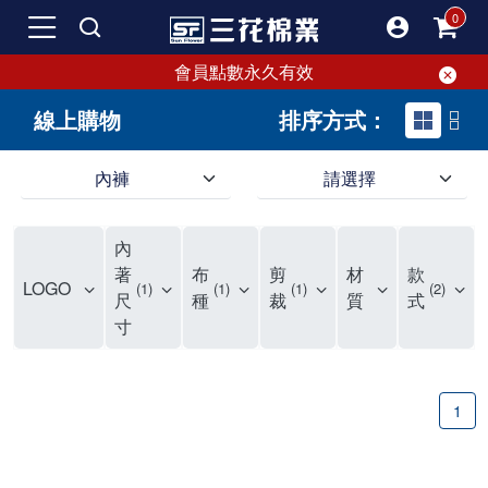
會員點數永久有效
線上購物
排序方式：
內褲
請選擇
內褲、平口褲、純棉內褲，50年優質棉製造，品質保證安心!
寬鬆立體剪裁純棉內褲、平口褲，雙層門襟設計，舒適不走光，在家可當短褲穿，一件抵兩件，超高CP值。
資深打版師打造五片式專利剪裁，行動自如不卡卡，舒適美感兼具，高品質平價好穿。買三花內褲對身體最好!
內
選擇內褲、平口褲、純棉內褲首重品質。舒適、透氣的內褲、平口褲、純棉內褲能影響健康，須謹慎挑選。三花內褲透氣不悶，值得信賴！
三花內褲、平口褲、純棉內褲50年來持續升級，符合人體工學設計，柔軟無勒痕的鬆緊帶。三花內褲是肌膚好友，口碑熱銷！
選擇內褲首重品質。三花內褲50年來不斷升級，證明其卓越品質。符合人體工學剪裁，柔軟無痕鬆緊帶，是必買首選。兼具品質與外型，與肌膚零感接觸，穿著舒適，看來有質感。三花內褲設計獨特，質料優良，專業剪裁，呵護肌膚。新鮮高品質棉材製成，多款選擇，耐洗耐穿，三花內褲絕對首選。
"內褲購買及使用經驗網友來信分享 近年來，我經常在大型連鎖賣場如佳瑪、美華泰等地看到三花內褲的展示。最近一兩年，甚至百貨公司及街頭店鋪都開始大量出現三花專櫃或專賣店。我猜測，這應該是三花在營運策略上的調整，才使得這些改變成為現實。 本來，三花內褲一直是消費者選購內褲時的熱門選項之一。內褲櫃點的增多使我更加注意到這個品牌，因此我在選購內褲時，特意多研究了一下三花內褲的設計。 先從內褲外層包裝談起，有些內褲有PP袋包裝，有些則沒有。雖然這是一件小事，但我發現朋友們中有人會介意內褲包裝沒有PP袋。他們認為沒有PP袋會使包裝不夠精美。對我來說，有PP袋確實能提升包裝的精緻度，但內褲不裝PP袋其實也算是環保。所以，這就看每個人對內褲包裝的需求和感受了。 每次購買內褲時，我都會特別帶一件五片式剪裁的內褲。三花的平口內褲被稱為全國第一件五片式剪裁內褲，這話應該不是隨便說說的，畢竟三花是一個擁有超過50年歷史的老品牌，專注於研發和改良內褲。當初，我覺得這種設計有些花俏，只是圖個新鮮買來試試，結果發現內褲多一片真的有其優勢，尤其是減少了內褲卡屁的次數。雖然這個狀況不可能完全消失，但大大增加了穿著的舒適度。 三花內褲的價格也在我能接受的範圍內，因此它逐漸成為我的心頭好。此外，內褲選購時的另一個重要因素是鬆緊帶。看內褲是否舊了，第一眼通常看鬆緊帶。故意或不小心露出內褲褲頭的時候，印象分數也是由鬆緊帶決定的。 很多內褲品牌強調鬆緊帶的造型及花樣，這類內褲非常適合一些特殊場合，如單身聯誼或約會時穿著，能夠加分不少。日常使用的內褲則建議選擇鬆緊帶不易鬆垮的，花樣其次。三花特別強調內褲鬆緊帶的耐洗度，而其他品牌鮮少提及這一點。 分場合選擇內褲是我的習慣。特殊場合內褲要講究一點，但平日則需要選擇鬆緊帶有保障的內褲。畢竟，內褲是每天陪伴我們超過12個小時的衣物，找到適合自己且耐洗耐穿高CP值的內褲才是最明智的選擇。 內褲畢竟是消耗品，定期更換非常重要。如果內褲沾染到髒污或處於潮濕的環境，就不應該撐太久。這是因為內褲長期接觸身體的重要部位，所以選擇和保養都要謹慎。 以上是我個人的內褲使用分享，並非業配，不代表任何人的立場。內褲還是要以自身體驗最為準確。希望大家都能找到適合自己的內褲，並多多支持台灣品牌。"
著
布
剪
材
款
LOGO
1
1
1
2
尺
種
裁
質
式
寸
1