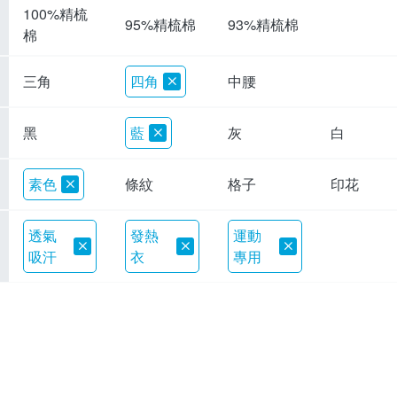
100%精梳
95%精梳棉
93%精梳棉
棉
三角
四角
中腰
黑
藍
灰
白
素色
條紋
格子
印花
透氣
發熱
運動
吸汗
衣
專用