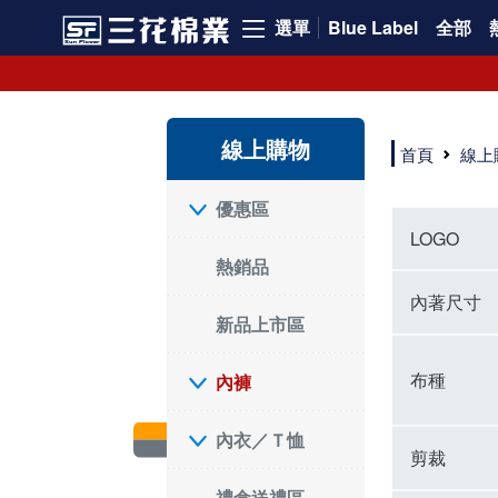
選單
Blue Label
全部
內褲、平口褲、純棉內褲，50年優質棉製造，品質保證安心!
寬鬆立體剪裁純棉內褲、平口褲，雙層門襟設計，舒適不走光，在家可當短褲穿，一件抵兩件，超高CP值。
資深打版師打造五片式專利剪裁，行動自如不卡卡，舒適美感兼具，高品質平價好穿。買三花內褲對身體最好!
線上購物
選擇內褲、平口褲、純棉內褲首重品質。舒適、透氣的內褲、平口褲、純棉內褲能影響健康，須謹慎挑選。三花內褲透氣不悶，值得信賴！
首頁
線上
三花內褲、平口褲、純棉內褲50年來持續升級，符合人體工學設計，柔軟無勒痕的鬆緊帶。三花內褲是肌膚好友，口碑熱銷！
選擇內褲首重品質。三花內褲50年來不斷升級，證明其卓越品質。符合人體工學剪裁，柔軟無痕鬆緊帶，是必買首選。兼具品質與外型，與肌膚零感接觸，穿著舒適，看來有質感。三花內褲設計獨特，質料優良，專業剪裁，呵護肌膚。新鮮高品質棉材製成，多款選擇，耐洗耐穿，三花內褲絕對首選。
"內褲購買及使用經驗網友來信分享 近年來，我經常在大型連鎖賣場如佳瑪、美華泰等地看到三花內褲的展示。最近一兩年，甚至百貨公司及街頭店鋪都開始大量出現三花專櫃或專賣店。我猜測，這應該是三花在營運策略上的調整，才使得這些改變成為現實。 本來，三花內褲一直是消費者選購內褲時的熱門選項之一。內褲櫃點的增多使我更加注意到這個品牌，因此我在選購內褲時，特意多研究了一下三花內褲的設計。 先從內褲外層包裝談起，有些內褲有PP袋包裝，有些則沒有。雖然這是一件小事，但我發現朋友們中有人會介意內褲包裝沒有PP袋。他們認為沒有PP袋會使包裝不夠精美。對我來說，有PP袋確實能提升包裝的精緻度，但內褲不裝PP袋其實也算是環保。所以，這就看每個人對內褲包裝的需求和感受了。 每次購買內褲時，我都會特別帶一件五片式剪裁的內褲。三花的平口內褲被稱為全國第一件五片式剪裁內褲，這話應該不是隨便說說的，畢竟三花是一個擁有超過50年歷史的老品牌，專注於研發和改良內褲。當初，我覺得這種設計有些花俏，只是圖個新鮮買來試試，結果發現內褲多一片真的有其優勢，尤其是減少了內褲卡屁的次數。雖然這個狀況不可能完全消失，但大大增加了穿著的舒適度。 三花內褲的價格也在我能接受的範圍內，因此它逐漸成為我的心頭好。此外，內褲選購時的另一個重要因素是鬆緊帶。看內褲是否舊了，第一眼通常看鬆緊帶。故意或不小心露出內褲褲頭的時候，印象分數也是由鬆緊帶決定的。 很多內褲品牌強調鬆緊帶的造型及花樣，這類內褲非常適合一些特殊場合，如單身聯誼或約會時穿著，能夠加分不少。日常使用的內褲則建議選擇鬆緊帶不易鬆垮的，花樣其次。三花特別強調內褲鬆緊帶的耐洗度，而其他品牌鮮少提及這一點。 分場合選擇內褲是我的習慣。特殊場合內褲要講究一點，但平日則需要選擇鬆緊帶有保障的內褲。畢竟，內褲是每天陪伴我們超過12個小時的衣物，找到適合自己且耐洗耐穿高CP值的內褲才是最明智的選擇。 內褲畢竟是消耗品，定期更換非常重要。如果內褲沾染到髒污或處於潮濕的環境，就不應該撐太久。這是因為內褲長期接觸身體的重要部位，所以選擇和保養都要謹慎。 以上是我個人的內褲使用分享，並非業配，不代表任何人的立場。內褲還是要以自身體驗最為準確。希望大家都能找到適合自己的內褲，並多多支持台灣品牌。"
優惠區
LOGO
熱銷品
內著尺寸
新品上市區
布種
內褲
內衣／Ｔ恤
剪裁
禮盒送禮區