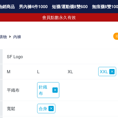
熱銷商品
男內褲4件1000
短襪/運動襪8雙600
無痕襪8雙100
會員點數永久有效
購物
內褲
SF Logo
M
L
XL
XXL
針織
平織布
布
寬鬆
合身