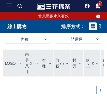
會員點數永久有效
線上購物
排序方式：
內褲
請選擇
內褲、平口褲、純棉內褲，50年優質棉製造，品質保證安心!
寬鬆立體剪裁純棉內褲、平口褲，雙層門襟設計，舒適不走光，在家可當短褲穿，一件抵兩件，超高CP值。
資深打版師打造五片式專利剪裁，行動自如不卡卡，舒適美感兼具，高品質平價好穿。買三花內褲對身體最好!
內
選擇內褲、平口褲、純棉內褲首重品質。舒適、透氣的內褲、平口褲、純棉內褲能影響健康，須謹慎挑選。三花內褲透氣不悶，值得信賴！
三花內褲、平口褲、純棉內褲50年來持續升級，符合人體工學設計，柔軟無勒痕的鬆緊帶。三花內褲是肌膚好友，口碑熱銷！
選擇內褲首重品質。三花內褲50年來不斷升級，證明其卓越品質。符合人體工學剪裁，柔軟無痕鬆緊帶，是必買首選。兼具品質與外型，與肌膚零感接觸，穿著舒適，看來有質感。三花內褲設計獨特，質料優良，專業剪裁，呵護肌膚。新鮮高品質棉材製成，多款選擇，耐洗耐穿，三花內褲絕對首選。
"內褲購買及使用經驗網友來信分享 近年來，我經常在大型連鎖賣場如佳瑪、美華泰等地看到三花內褲的展示。最近一兩年，甚至百貨公司及街頭店鋪都開始大量出現三花專櫃或專賣店。我猜測，這應該是三花在營運策略上的調整，才使得這些改變成為現實。 本來，三花內褲一直是消費者選購內褲時的熱門選項之一。內褲櫃點的增多使我更加注意到這個品牌，因此我在選購內褲時，特意多研究了一下三花內褲的設計。 先從內褲外層包裝談起，有些內褲有PP袋包裝，有些則沒有。雖然這是一件小事，但我發現朋友們中有人會介意內褲包裝沒有PP袋。他們認為沒有PP袋會使包裝不夠精美。對我來說，有PP袋確實能提升包裝的精緻度，但內褲不裝PP袋其實也算是環保。所以，這就看每個人對內褲包裝的需求和感受了。 每次購買內褲時，我都會特別帶一件五片式剪裁的內褲。三花的平口內褲被稱為全國第一件五片式剪裁內褲，這話應該不是隨便說說的，畢竟三花是一個擁有超過50年歷史的老品牌，專注於研發和改良內褲。當初，我覺得這種設計有些花俏，只是圖個新鮮買來試試，結果發現內褲多一片真的有其優勢，尤其是減少了內褲卡屁的次數。雖然這個狀況不可能完全消失，但大大增加了穿著的舒適度。 三花內褲的價格也在我能接受的範圍內，因此它逐漸成為我的心頭好。此外，內褲選購時的另一個重要因素是鬆緊帶。看內褲是否舊了，第一眼通常看鬆緊帶。故意或不小心露出內褲褲頭的時候，印象分數也是由鬆緊帶決定的。 很多內褲品牌強調鬆緊帶的造型及花樣，這類內褲非常適合一些特殊場合，如單身聯誼或約會時穿著，能夠加分不少。日常使用的內褲則建議選擇鬆緊帶不易鬆垮的，花樣其次。三花特別強調內褲鬆緊帶的耐洗度，而其他品牌鮮少提及這一點。 分場合選擇內褲是我的習慣。特殊場合內褲要講究一點，但平日則需要選擇鬆緊帶有保障的內褲。畢竟，內褲是每天陪伴我們超過12個小時的衣物，找到適合自己且耐洗耐穿高CP值的內褲才是最明智的選擇。 內褲畢竟是消耗品，定期更換非常重要。如果內褲沾染到髒污或處於潮濕的環境，就不應該撐太久。這是因為內褲長期接觸身體的重要部位，所以選擇和保養都要謹慎。 以上是我個人的內褲使用分享，並非業配，不代表任何人的立場。內褲還是要以自身體驗最為準確。希望大家都能找到適合自己的內褲，並多多支持台灣品牌。"
著
布
剪
材
款
色
LOGO
1
1
1
尺
種
裁
質
式
系
寸
1