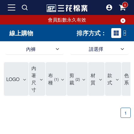
會員點數永久有效
線上購物
排序方式：
內褲
請選擇
內褲、平口褲、純棉內褲，50年優質棉製造，品質保證安心!
寬鬆立體剪裁純棉內褲、平口褲，雙層門襟設計，舒適不走光，在家可當短褲穿，一件抵兩件，超高CP值。
資深打版師打造五片式專利剪裁，行動自如不卡卡，舒適美感兼具，高品質平價好穿。買三花內褲對身體最好!
內
選擇內褲、平口褲、純棉內褲首重品質。舒適、透氣的內褲、平口褲、純棉內褲能影響健康，須謹慎挑選。三花內褲透氣不悶，值得信賴！
三花內褲、平口褲、純棉內褲50年來持續升級，符合人體工學設計，柔軟無勒痕的鬆緊帶。三花內褲是肌膚好友，口碑熱銷！
選擇內褲首重品質。三花內褲50年來不斷升級，證明其卓越品質。符合人體工學剪裁，柔軟無痕鬆緊帶，是必買首選。兼具品質與外型，與肌膚零感接觸，穿著舒適，看來有質感。三花內褲設計獨特，質料優良，專業剪裁，呵護肌膚。新鮮高品質棉材製成，多款選擇，耐洗耐穿，三花內褲絕對首選。
"內褲購買及使用經驗網友來信分享 近年來，我經常在大型連鎖賣場如佳瑪、美華泰等地看到三花內褲的展示。最近一兩年，甚至百貨公司及街頭店鋪都開始大量出現三花專櫃或專賣店。我猜測，這應該是三花在營運策略上的調整，才使得這些改變成為現實。 本來，三花內褲一直是消費者選購內褲時的熱門選項之一。內褲櫃點的增多使我更加注意到這個品牌，因此我在選購內褲時，特意多研究了一下三花內褲的設計。 先從內褲外層包裝談起，有些內褲有PP袋包裝，有些則沒有。雖然這是一件小事，但我發現朋友們中有人會介意內褲包裝沒有PP袋。他們認為沒有PP袋會使包裝不夠精美。對我來說，有PP袋確實能提升包裝的精緻度，但內褲不裝PP袋其實也算是環保。所以，這就看每個人對內褲包裝的需求和感受了。 每次購買內褲時，我都會特別帶一件五片式剪裁的內褲。三花的平口內褲被稱為全國第一件五片式剪裁內褲，這話應該不是隨便說說的，畢竟三花是一個擁有超過50年歷史的老品牌，專注於研發和改良內褲。當初，我覺得這種設計有些花俏，只是圖個新鮮買來試試，結果發現內褲多一片真的有其優勢，尤其是減少了內褲卡屁的次數。雖然這個狀況不可能完全消失，但大大增加了穿著的舒適度。 三花內褲的價格也在我能接受的範圍內，因此它逐漸成為我的心頭好。此外，內褲選購時的另一個重要因素是鬆緊帶。看內褲是否舊了，第一眼通常看鬆緊帶。故意或不小心露出內褲褲頭的時候，印象分數也是由鬆緊帶決定的。 很多內褲品牌強調鬆緊帶的造型及花樣，這類內褲非常適合一些特殊場合，如單身聯誼或約會時穿著，能夠加分不少。日常使用的內褲則建議選擇鬆緊帶不易鬆垮的，花樣其次。三花特別強調內褲鬆緊帶的耐洗度，而其他品牌鮮少提及這一點。 分場合選擇內褲是我的習慣。特殊場合內褲要講究一點，但平日則需要選擇鬆緊帶有保障的內褲。畢竟，內褲是每天陪伴我們超過12個小時的衣物，找到適合自己且耐洗耐穿高CP值的內褲才是最明智的選擇。 內褲畢竟是消耗品，定期更換非常重要。如果內褲沾染到髒污或處於潮濕的環境，就不應該撐太久。這是因為內褲長期接觸身體的重要部位，所以選擇和保養都要謹慎。 以上是我個人的內褲使用分享，並非業配，不代表任何人的立場。內褲還是要以自身體驗最為準確。希望大家都能找到適合自己的內褲，並多多支持台灣品牌。"
著
布
剪
材
款
色
LOGO
1
2
2
尺
種
裁
質
式
系
寸
1