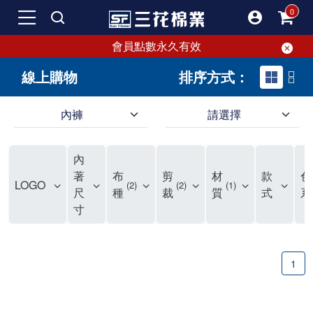
會員點數永久有效
線上購物
排序方式：
內褲
請選擇
內褲、平口褲、純棉內褲，50年優質棉製造，品質保證安心!
寬鬆立體剪裁純棉內褲、平口褲，雙層門襟設計，舒適不走光，在家可當短褲穿，一件抵兩件，超高CP值。
資深打版師打造五片式專利剪裁，行動自如不卡卡，舒適美感兼具，高品質平價好穿。買三花內褲對身體最好!
內
選擇內褲、平口褲、純棉內褲首重品質。舒適、透氣的內褲、平口褲、純棉內褲能影響健康，須謹慎挑選。三花內褲透氣不悶，值得信賴！
三花內褲、平口褲、純棉內褲50年來持續升級，符合人體工學設計，柔軟無勒痕的鬆緊帶。三花內褲是肌膚好友，口碑熱銷！
選擇內褲首重品質。三花內褲50年來不斷升級，證明其卓越品質。符合人體工學剪裁，柔軟無痕鬆緊帶，是必買首選。兼具品質與外型，與肌膚零感接觸，穿著舒適，看來有質感。三花內褲設計獨特，質料優良，專業剪裁，呵護肌膚。新鮮高品質棉材製成，多款選擇，耐洗耐穿，三花內褲絕對首選。
"內褲購買及使用經驗網友來信分享 近年來，我經常在大型連鎖賣場如佳瑪、美華泰等地看到三花內褲的展示。最近一兩年，甚至百貨公司及街頭店鋪都開始大量出現三花專櫃或專賣店。我猜測，這應該是三花在營運策略上的調整，才使得這些改變成為現實。 本來，三花內褲一直是消費者選購內褲時的熱門選項之一。內褲櫃點的增多使我更加注意到這個品牌，因此我在選購內褲時，特意多研究了一下三花內褲的設計。 先從內褲外層包裝談起，有些內褲有PP袋包裝，有些則沒有。雖然這是一件小事，但我發現朋友們中有人會介意內褲包裝沒有PP袋。他們認為沒有PP袋會使包裝不夠精美。對我來說，有PP袋確實能提升包裝的精緻度，但內褲不裝PP袋其實也算是環保。所以，這就看每個人對內褲包裝的需求和感受了。 每次購買內褲時，我都會特別帶一件五片式剪裁的內褲。三花的平口內褲被稱為全國第一件五片式剪裁內褲，這話應該不是隨便說說的，畢竟三花是一個擁有超過50年歷史的老品牌，專注於研發和改良內褲。當初，我覺得這種設計有些花俏，只是圖個新鮮買來試試，結果發現內褲多一片真的有其優勢，尤其是減少了內褲卡屁的次數。雖然這個狀況不可能完全消失，但大大增加了穿著的舒適度。 三花內褲的價格也在我能接受的範圍內，因此它逐漸成為我的心頭好。此外，內褲選購時的另一個重要因素是鬆緊帶。看內褲是否舊了，第一眼通常看鬆緊帶。故意或不小心露出內褲褲頭的時候，印象分數也是由鬆緊帶決定的。 很多內褲品牌強調鬆緊帶的造型及花樣，這類內褲非常適合一些特殊場合，如單身聯誼或約會時穿著，能夠加分不少。日常使用的內褲則建議選擇鬆緊帶不易鬆垮的，花樣其次。三花特別強調內褲鬆緊帶的耐洗度，而其他品牌鮮少提及這一點。 分場合選擇內褲是我的習慣。特殊場合內褲要講究一點，但平日則需要選擇鬆緊帶有保障的內褲。畢竟，內褲是每天陪伴我們超過12個小時的衣物，找到適合自己且耐洗耐穿高CP值的內褲才是最明智的選擇。 內褲畢竟是消耗品，定期更換非常重要。如果內褲沾染到髒污或處於潮濕的環境，就不應該撐太久。這是因為內褲長期接觸身體的重要部位，所以選擇和保養都要謹慎。 以上是我個人的內褲使用分享，並非業配，不代表任何人的立場。內褲還是要以自身體驗最為準確。希望大家都能找到適合自己的內褲，並多多支持台灣品牌。"
著
布
剪
材
款
色
LOGO
2
2
1
尺
種
裁
質
式
系
寸
1