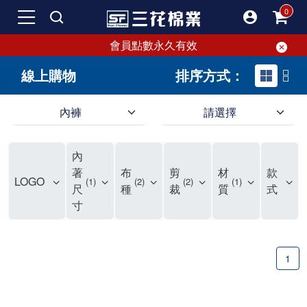
會員點數永久有效
線上購物
排序方式：
內褲
請選擇
內褲、平口褲、純棉內褲，50年優質棉製造，品質保證安心!
寬鬆立體剪裁純棉內褲、平口褲，雙層門襟設計，舒適不走光，在家可當短褲穿，一件抵兩件，超高CP值。
資深打版師打造五片式專利剪裁，行動自如不卡卡，舒適美感兼具，高品質平價好穿。買三花內褲對身體最好!
內
選擇內褲、平口褲、純棉內褲首重品質。舒適、透氣的內褲、平口褲、純棉內褲能影響健康，須謹慎挑選。三花內褲透氣不悶，值得信賴！
三花內褲、平口褲、純棉內褲50年來持續升級，符合人體工學設計，柔軟無勒痕的鬆緊帶。三花內褲是肌膚好友，口碑熱銷！
選擇內褲首重品質。三花內褲50年來不斷升級，證明其卓越品質。符合人體工學剪裁，柔軟無痕鬆緊帶，是必買首選。兼具品質與外型，與肌膚零感接觸，穿著舒適，看來有質感。三花內褲設計獨特，質料優良，專業剪裁，呵護肌膚。新鮮高品質棉材製成，多款選擇，耐洗耐穿，三花內褲絕對首選。
"內褲購買及使用經驗網友來信分享 近年來，我經常在大型連鎖賣場如佳瑪、美華泰等地看到三花內褲的展示。最近一兩年，甚至百貨公司及街頭店鋪都開始大量出現三花專櫃或專賣店。我猜測，這應該是三花在營運策略上的調整，才使得這些改變成為現實。 本來，三花內褲一直是消費者選購內褲時的熱門選項之一。內褲櫃點的增多使我更加注意到這個品牌，因此我在選購內褲時，特意多研究了一下三花內褲的設計。 先從內褲外層包裝談起，有些內褲有PP袋包裝，有些則沒有。雖然這是一件小事，但我發現朋友們中有人會介意內褲包裝沒有PP袋。他們認為沒有PP袋會使包裝不夠精美。對我來說，有PP袋確實能提升包裝的精緻度，但內褲不裝PP袋其實也算是環保。所以，這就看每個人對內褲包裝的需求和感受了。 每次購買內褲時，我都會特別帶一件五片式剪裁的內褲。三花的平口內褲被稱為全國第一件五片式剪裁內褲，這話應該不是隨便說說的，畢竟三花是一個擁有超過50年歷史的老品牌，專注於研發和改良內褲。當初，我覺得這種設計有些花俏，只是圖個新鮮買來試試，結果發現內褲多一片真的有其優勢，尤其是減少了內褲卡屁的次數。雖然這個狀況不可能完全消失，但大大增加了穿著的舒適度。 三花內褲的價格也在我能接受的範圍內，因此它逐漸成為我的心頭好。此外，內褲選購時的另一個重要因素是鬆緊帶。看內褲是否舊了，第一眼通常看鬆緊帶。故意或不小心露出內褲褲頭的時候，印象分數也是由鬆緊帶決定的。 很多內褲品牌強調鬆緊帶的造型及花樣，這類內褲非常適合一些特殊場合，如單身聯誼或約會時穿著，能夠加分不少。日常使用的內褲則建議選擇鬆緊帶不易鬆垮的，花樣其次。三花特別強調內褲鬆緊帶的耐洗度，而其他品牌鮮少提及這一點。 分場合選擇內褲是我的習慣。特殊場合內褲要講究一點，但平日則需要選擇鬆緊帶有保障的內褲。畢竟，內褲是每天陪伴我們超過12個小時的衣物，找到適合自己且耐洗耐穿高CP值的內褲才是最明智的選擇。 內褲畢竟是消耗品，定期更換非常重要。如果內褲沾染到髒污或處於潮濕的環境，就不應該撐太久。這是因為內褲長期接觸身體的重要部位，所以選擇和保養都要謹慎。 以上是我個人的內褲使用分享，並非業配，不代表任何人的立場。內褲還是要以自身體驗最為準確。希望大家都能找到適合自己的內褲，並多多支持台灣品牌。"
著
布
剪
材
款
LOGO
1
2
2
1
尺
種
裁
質
式
寸
1