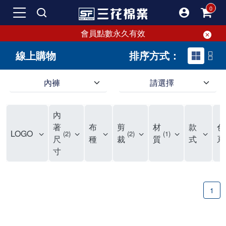
會員點數永久有效
線上購物
排序方式：
內褲
請選擇
內褲、平口褲、純棉內褲，50年優質棉製造，品質保證安心!
寬鬆立體剪裁純棉內褲、平口褲，雙層門襟設計，舒適不走光，在家可當短褲穿，一件抵兩件，超高CP值。
資深打版師打造五片式專利剪裁，行動自如不卡卡，舒適美感兼具，高品質平價好穿。買三花內褲對身體最好!
內
選擇內褲、平口褲、純棉內褲首重品質。舒適、透氣的內褲、平口褲、純棉內褲能影響健康，須謹慎挑選。三花內褲透氣不悶，值得信賴！
三花內褲、平口褲、純棉內褲50年來持續升級，符合人體工學設計，柔軟無勒痕的鬆緊帶。三花內褲是肌膚好友，口碑熱銷！
選擇內褲首重品質。三花內褲50年來不斷升級，證明其卓越品質。符合人體工學剪裁，柔軟無痕鬆緊帶，是必買首選。兼具品質與外型，與肌膚零感接觸，穿著舒適，看來有質感。三花內褲設計獨特，質料優良，專業剪裁，呵護肌膚。新鮮高品質棉材製成，多款選擇，耐洗耐穿，三花內褲絕對首選。
"內褲購買及使用經驗網友來信分享 近年來，我經常在大型連鎖賣場如佳瑪、美華泰等地看到三花內褲的展示。最近一兩年，甚至百貨公司及街頭店鋪都開始大量出現三花專櫃或專賣店。我猜測，這應該是三花在營運策略上的調整，才使得這些改變成為現實。 本來，三花內褲一直是消費者選購內褲時的熱門選項之一。內褲櫃點的增多使我更加注意到這個品牌，因此我在選購內褲時，特意多研究了一下三花內褲的設計。 先從內褲外層包裝談起，有些內褲有PP袋包裝，有些則沒有。雖然這是一件小事，但我發現朋友們中有人會介意內褲包裝沒有PP袋。他們認為沒有PP袋會使包裝不夠精美。對我來說，有PP袋確實能提升包裝的精緻度，但內褲不裝PP袋其實也算是環保。所以，這就看每個人對內褲包裝的需求和感受了。 每次購買內褲時，我都會特別帶一件五片式剪裁的內褲。三花的平口內褲被稱為全國第一件五片式剪裁內褲，這話應該不是隨便說說的，畢竟三花是一個擁有超過50年歷史的老品牌，專注於研發和改良內褲。當初，我覺得這種設計有些花俏，只是圖個新鮮買來試試，結果發現內褲多一片真的有其優勢，尤其是減少了內褲卡屁的次數。雖然這個狀況不可能完全消失，但大大增加了穿著的舒適度。 三花內褲的價格也在我能接受的範圍內，因此它逐漸成為我的心頭好。此外，內褲選購時的另一個重要因素是鬆緊帶。看內褲是否舊了，第一眼通常看鬆緊帶。故意或不小心露出內褲褲頭的時候，印象分數也是由鬆緊帶決定的。 很多內褲品牌強調鬆緊帶的造型及花樣，這類內褲非常適合一些特殊場合，如單身聯誼或約會時穿著，能夠加分不少。日常使用的內褲則建議選擇鬆緊帶不易鬆垮的，花樣其次。三花特別強調內褲鬆緊帶的耐洗度，而其他品牌鮮少提及這一點。 分場合選擇內褲是我的習慣。特殊場合內褲要講究一點，但平日則需要選擇鬆緊帶有保障的內褲。畢竟，內褲是每天陪伴我們超過12個小時的衣物，找到適合自己且耐洗耐穿高CP值的內褲才是最明智的選擇。 內褲畢竟是消耗品，定期更換非常重要。如果內褲沾染到髒污或處於潮濕的環境，就不應該撐太久。這是因為內褲長期接觸身體的重要部位，所以選擇和保養都要謹慎。 以上是我個人的內褲使用分享，並非業配，不代表任何人的立場。內褲還是要以自身體驗最為準確。希望大家都能找到適合自己的內褲，並多多支持台灣品牌。"
著
布
剪
材
款
色
LOGO
2
2
1
尺
種
裁
質
式
系
寸
1