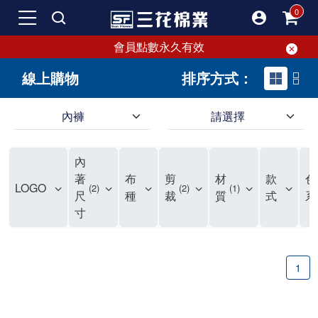
會員點數永久有效
線上購物
排序方式：
內褲
請選擇
內褲、平口褲、純棉內褲，50年優質棉製造，品質保證安心!
寬鬆立體剪裁純棉內褲、平口褲，雙層門襟設計，舒適不走光，在家可當短褲穿，一件抵兩件，超高CP值。
資深打版師打造五片式專利剪裁，行動自如不卡卡，舒適美感兼具，高品質平價好穿。買三花內褲對身體最好!
內
選擇內褲、平口褲、純棉內褲首重品質。舒適、透氣的內褲、平口褲、純棉內褲能影響健康，須謹慎挑選。三花內褲透氣不悶，值得信賴！
三花內褲、平口褲、純棉內褲50年來持續升級，符合人體工學設計，柔軟無勒痕的鬆緊帶。三花內褲是肌膚好友，口碑熱銷！
選擇內褲首重品質。三花內褲50年來不斷升級，證明其卓越品質。符合人體工學剪裁，柔軟無痕鬆緊帶，是必買首選。兼具品質與外型，與肌膚零感接觸，穿著舒適，看來有質感。三花內褲設計獨特，質料優良，專業剪裁，呵護肌膚。新鮮高品質棉材製成，多款選擇，耐洗耐穿，三花內褲絕對首選。
"內褲購買及使用經驗網友來信分享 近年來，我經常在大型連鎖賣場如佳瑪、美華泰等地看到三花內褲的展示。最近一兩年，甚至百貨公司及街頭店鋪都開始大量出現三花專櫃或專賣店。我猜測，這應該是三花在營運策略上的調整，才使得這些改變成為現實。 本來，三花內褲一直是消費者選購內褲時的熱門選項之一。內褲櫃點的增多使我更加注意到這個品牌，因此我在選購內褲時，特意多研究了一下三花內褲的設計。 先從內褲外層包裝談起，有些內褲有PP袋包裝，有些則沒有。雖然這是一件小事，但我發現朋友們中有人會介意內褲包裝沒有PP袋。他們認為沒有PP袋會使包裝不夠精美。對我來說，有PP袋確實能提升包裝的精緻度，但內褲不裝PP袋其實也算是環保。所以，這就看每個人對內褲包裝的需求和感受了。 每次購買內褲時，我都會特別帶一件五片式剪裁的內褲。三花的平口內褲被稱為全國第一件五片式剪裁內褲，這話應該不是隨便說說的，畢竟三花是一個擁有超過50年歷史的老品牌，專注於研發和改良內褲。當初，我覺得這種設計有些花俏，只是圖個新鮮買來試試，結果發現內褲多一片真的有其優勢，尤其是減少了內褲卡屁的次數。雖然這個狀況不可能完全消失，但大大增加了穿著的舒適度。 三花內褲的價格也在我能接受的範圍內，因此它逐漸成為我的心頭好。此外，內褲選購時的另一個重要因素是鬆緊帶。看內褲是否舊了，第一眼通常看鬆緊帶。故意或不小心露出內褲褲頭的時候，印象分數也是由鬆緊帶決定的。 很多內褲品牌強調鬆緊帶的造型及花樣，這類內褲非常適合一些特殊場合，如單身聯誼或約會時穿著，能夠加分不少。日常使用的內褲則建議選擇鬆緊帶不易鬆垮的，花樣其次。三花特別強調內褲鬆緊帶的耐洗度，而其他品牌鮮少提及這一點。 分場合選擇內褲是我的習慣。特殊場合內褲要講究一點，但平日則需要選擇鬆緊帶有保障的內褲。畢竟，內褲是每天陪伴我們超過12個小時的衣物，找到適合自己且耐洗耐穿高CP值的內褲才是最明智的選擇。 內褲畢竟是消耗品，定期更換非常重要。如果內褲沾染到髒污或處於潮濕的環境，就不應該撐太久。這是因為內褲長期接觸身體的重要部位，所以選擇和保養都要謹慎。 以上是我個人的內褲使用分享，並非業配，不代表任何人的立場。內褲還是要以自身體驗最為準確。希望大家都能找到適合自己的內褲，並多多支持台灣品牌。"
著
布
剪
材
款
色
LOGO
2
2
1
尺
種
裁
質
式
系
寸
1