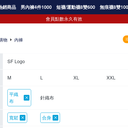
熱銷商品
男內褲4件1000
短襪/運動襪8雙600
無痕襪8雙100
會員點數永久有效
購物
內褲
SF Logo
M
L
XL
XXL
平織
針織布
布
寬鬆
合身