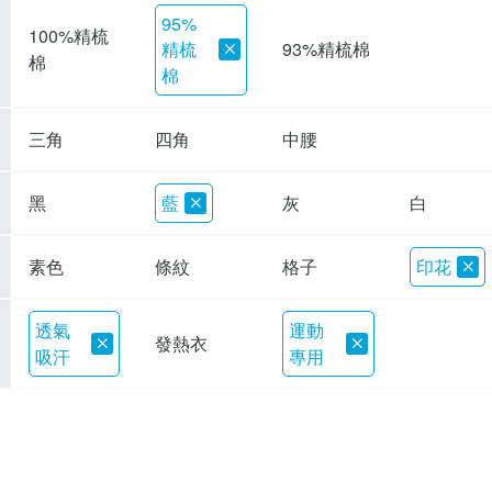
95%
100%精梳
精梳
93%精梳棉
棉
棉
三角
四角
中腰
黑
藍
灰
白
素色
條紋
格子
印花
透氣
運動
發熱衣
吸汗
專用