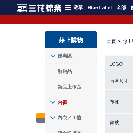
選單
Blue Label
全部
內褲、平口褲、純棉內褲，50年優質棉製造，品質保證安心!
寬鬆立體剪裁純棉內褲、平口褲，雙層門襟設計，舒適不走光，在家可當短褲穿，一件抵兩件，超高CP值。
資深打版師打造五片式專利剪裁，行動自如不卡卡，舒適美感兼具，高品質平價好穿。買三花內褲對身體最好!
線上購物
選擇內褲、平口褲、純棉內褲首重品質。舒適、透氣的內褲、平口褲、純棉內褲能影響健康，須謹慎挑選。三花內褲透氣不悶，值得信賴！
首頁
線上
三花內褲、平口褲、純棉內褲50年來持續升級，符合人體工學設計，柔軟無勒痕的鬆緊帶。三花內褲是肌膚好友，口碑熱銷！
選擇內褲首重品質。三花內褲50年來不斷升級，證明其卓越品質。符合人體工學剪裁，柔軟無痕鬆緊帶，是必買首選。兼具品質與外型，與肌膚零感接觸，穿著舒適，看來有質感。三花內褲設計獨特，質料優良，專業剪裁，呵護肌膚。新鮮高品質棉材製成，多款選擇，耐洗耐穿，三花內褲絕對首選。
"內褲購買及使用經驗網友來信分享 近年來，我經常在大型連鎖賣場如佳瑪、美華泰等地看到三花內褲的展示。最近一兩年，甚至百貨公司及街頭店鋪都開始大量出現三花專櫃或專賣店。我猜測，這應該是三花在營運策略上的調整，才使得這些改變成為現實。 本來，三花內褲一直是消費者選購內褲時的熱門選項之一。內褲櫃點的增多使我更加注意到這個品牌，因此我在選購內褲時，特意多研究了一下三花內褲的設計。 先從內褲外層包裝談起，有些內褲有PP袋包裝，有些則沒有。雖然這是一件小事，但我發現朋友們中有人會介意內褲包裝沒有PP袋。他們認為沒有PP袋會使包裝不夠精美。對我來說，有PP袋確實能提升包裝的精緻度，但內褲不裝PP袋其實也算是環保。所以，這就看每個人對內褲包裝的需求和感受了。 每次購買內褲時，我都會特別帶一件五片式剪裁的內褲。三花的平口內褲被稱為全國第一件五片式剪裁內褲，這話應該不是隨便說說的，畢竟三花是一個擁有超過50年歷史的老品牌，專注於研發和改良內褲。當初，我覺得這種設計有些花俏，只是圖個新鮮買來試試，結果發現內褲多一片真的有其優勢，尤其是減少了內褲卡屁的次數。雖然這個狀況不可能完全消失，但大大增加了穿著的舒適度。 三花內褲的價格也在我能接受的範圍內，因此它逐漸成為我的心頭好。此外，內褲選購時的另一個重要因素是鬆緊帶。看內褲是否舊了，第一眼通常看鬆緊帶。故意或不小心露出內褲褲頭的時候，印象分數也是由鬆緊帶決定的。 很多內褲品牌強調鬆緊帶的造型及花樣，這類內褲非常適合一些特殊場合，如單身聯誼或約會時穿著，能夠加分不少。日常使用的內褲則建議選擇鬆緊帶不易鬆垮的，花樣其次。三花特別強調內褲鬆緊帶的耐洗度，而其他品牌鮮少提及這一點。 分場合選擇內褲是我的習慣。特殊場合內褲要講究一點，但平日則需要選擇鬆緊帶有保障的內褲。畢竟，內褲是每天陪伴我們超過12個小時的衣物，找到適合自己且耐洗耐穿高CP值的內褲才是最明智的選擇。 內褲畢竟是消耗品，定期更換非常重要。如果內褲沾染到髒污或處於潮濕的環境，就不應該撐太久。這是因為內褲長期接觸身體的重要部位，所以選擇和保養都要謹慎。 以上是我個人的內褲使用分享，並非業配，不代表任何人的立場。內褲還是要以自身體驗最為準確。希望大家都能找到適合自己的內褲，並多多支持台灣品牌。"
優惠區
LOGO
熱銷品
內著尺寸
新品上市區
布種
內褲
內衣／Ｔ恤
剪裁
禮盒送禮區