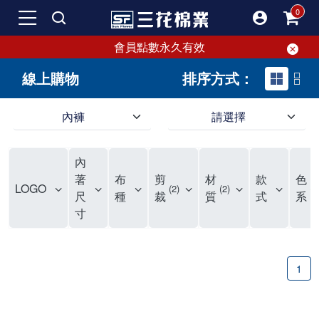
會員點數永久有效
線上購物
排序方式：
內褲
請選擇
內褲、平口褲、純棉內褲，50年優質棉製造，品質保證安心!
寬鬆立體剪裁純棉內褲、平口褲，雙層門襟設計，舒適不走光，在家可當短褲穿，一件抵兩件，超高CP值。
資深打版師打造五片式專利剪裁，行動自如不卡卡，舒適美感兼具，高品質平價好穿。買三花內褲對身體最好!
內
選擇內褲、平口褲、純棉內褲首重品質。舒適、透氣的內褲、平口褲、純棉內褲能影響健康，須謹慎挑選。三花內褲透氣不悶，值得信賴！
三花內褲、平口褲、純棉內褲50年來持續升級，符合人體工學設計，柔軟無勒痕的鬆緊帶。三花內褲是肌膚好友，口碑熱銷！
選擇內褲首重品質。三花內褲50年來不斷升級，證明其卓越品質。符合人體工學剪裁，柔軟無痕鬆緊帶，是必買首選。兼具品質與外型，與肌膚零感接觸，穿著舒適，看來有質感。三花內褲設計獨特，質料優良，專業剪裁，呵護肌膚。新鮮高品質棉材製成，多款選擇，耐洗耐穿，三花內褲絕對首選。
"內褲購買及使用經驗網友來信分享 近年來，我經常在大型連鎖賣場如佳瑪、美華泰等地看到三花內褲的展示。最近一兩年，甚至百貨公司及街頭店鋪都開始大量出現三花專櫃或專賣店。我猜測，這應該是三花在營運策略上的調整，才使得這些改變成為現實。 本來，三花內褲一直是消費者選購內褲時的熱門選項之一。內褲櫃點的增多使我更加注意到這個品牌，因此我在選購內褲時，特意多研究了一下三花內褲的設計。 先從內褲外層包裝談起，有些內褲有PP袋包裝，有些則沒有。雖然這是一件小事，但我發現朋友們中有人會介意內褲包裝沒有PP袋。他們認為沒有PP袋會使包裝不夠精美。對我來說，有PP袋確實能提升包裝的精緻度，但內褲不裝PP袋其實也算是環保。所以，這就看每個人對內褲包裝的需求和感受了。 每次購買內褲時，我都會特別帶一件五片式剪裁的內褲。三花的平口內褲被稱為全國第一件五片式剪裁內褲，這話應該不是隨便說說的，畢竟三花是一個擁有超過50年歷史的老品牌，專注於研發和改良內褲。當初，我覺得這種設計有些花俏，只是圖個新鮮買來試試，結果發現內褲多一片真的有其優勢，尤其是減少了內褲卡屁的次數。雖然這個狀況不可能完全消失，但大大增加了穿著的舒適度。 三花內褲的價格也在我能接受的範圍內，因此它逐漸成為我的心頭好。此外，內褲選購時的另一個重要因素是鬆緊帶。看內褲是否舊了，第一眼通常看鬆緊帶。故意或不小心露出內褲褲頭的時候，印象分數也是由鬆緊帶決定的。 很多內褲品牌強調鬆緊帶的造型及花樣，這類內褲非常適合一些特殊場合，如單身聯誼或約會時穿著，能夠加分不少。日常使用的內褲則建議選擇鬆緊帶不易鬆垮的，花樣其次。三花特別強調內褲鬆緊帶的耐洗度，而其他品牌鮮少提及這一點。 分場合選擇內褲是我的習慣。特殊場合內褲要講究一點，但平日則需要選擇鬆緊帶有保障的內褲。畢竟，內褲是每天陪伴我們超過12個小時的衣物，找到適合自己且耐洗耐穿高CP值的內褲才是最明智的選擇。 內褲畢竟是消耗品，定期更換非常重要。如果內褲沾染到髒污或處於潮濕的環境，就不應該撐太久。這是因為內褲長期接觸身體的重要部位，所以選擇和保養都要謹慎。 以上是我個人的內褲使用分享，並非業配，不代表任何人的立場。內褲還是要以自身體驗最為準確。希望大家都能找到適合自己的內褲，並多多支持台灣品牌。"
著
布
剪
材
款
色
LOGO
2
2
1
尺
種
裁
質
式
系
寸
1