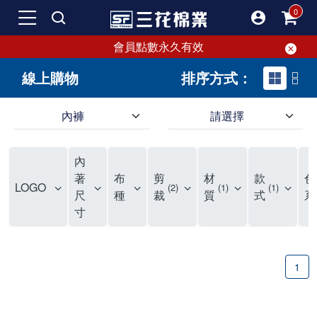
會員點數永久有效
線上購物
排序方式：
內褲
請選擇
內褲、平口褲、純棉內褲，50年優質棉製造，品質保證安心!
寬鬆立體剪裁純棉內褲、平口褲，雙層門襟設計，舒適不走光，在家可當短褲穿，一件抵兩件，超高CP值。
資深打版師打造五片式專利剪裁，行動自如不卡卡，舒適美感兼具，高品質平價好穿。買三花內褲對身體最好!
內
選擇內褲、平口褲、純棉內褲首重品質。舒適、透氣的內褲、平口褲、純棉內褲能影響健康，須謹慎挑選。三花內褲透氣不悶，值得信賴！
三花內褲、平口褲、純棉內褲50年來持續升級，符合人體工學設計，柔軟無勒痕的鬆緊帶。三花內褲是肌膚好友，口碑熱銷！
選擇內褲首重品質。三花內褲50年來不斷升級，證明其卓越品質。符合人體工學剪裁，柔軟無痕鬆緊帶，是必買首選。兼具品質與外型，與肌膚零感接觸，穿著舒適，看來有質感。三花內褲設計獨特，質料優良，專業剪裁，呵護肌膚。新鮮高品質棉材製成，多款選擇，耐洗耐穿，三花內褲絕對首選。
"內褲購買及使用經驗網友來信分享 近年來，我經常在大型連鎖賣場如佳瑪、美華泰等地看到三花內褲的展示。最近一兩年，甚至百貨公司及街頭店鋪都開始大量出現三花專櫃或專賣店。我猜測，這應該是三花在營運策略上的調整，才使得這些改變成為現實。 本來，三花內褲一直是消費者選購內褲時的熱門選項之一。內褲櫃點的增多使我更加注意到這個品牌，因此我在選購內褲時，特意多研究了一下三花內褲的設計。 先從內褲外層包裝談起，有些內褲有PP袋包裝，有些則沒有。雖然這是一件小事，但我發現朋友們中有人會介意內褲包裝沒有PP袋。他們認為沒有PP袋會使包裝不夠精美。對我來說，有PP袋確實能提升包裝的精緻度，但內褲不裝PP袋其實也算是環保。所以，這就看每個人對內褲包裝的需求和感受了。 每次購買內褲時，我都會特別帶一件五片式剪裁的內褲。三花的平口內褲被稱為全國第一件五片式剪裁內褲，這話應該不是隨便說說的，畢竟三花是一個擁有超過50年歷史的老品牌，專注於研發和改良內褲。當初，我覺得這種設計有些花俏，只是圖個新鮮買來試試，結果發現內褲多一片真的有其優勢，尤其是減少了內褲卡屁的次數。雖然這個狀況不可能完全消失，但大大增加了穿著的舒適度。 三花內褲的價格也在我能接受的範圍內，因此它逐漸成為我的心頭好。此外，內褲選購時的另一個重要因素是鬆緊帶。看內褲是否舊了，第一眼通常看鬆緊帶。故意或不小心露出內褲褲頭的時候，印象分數也是由鬆緊帶決定的。 很多內褲品牌強調鬆緊帶的造型及花樣，這類內褲非常適合一些特殊場合，如單身聯誼或約會時穿著，能夠加分不少。日常使用的內褲則建議選擇鬆緊帶不易鬆垮的，花樣其次。三花特別強調內褲鬆緊帶的耐洗度，而其他品牌鮮少提及這一點。 分場合選擇內褲是我的習慣。特殊場合內褲要講究一點，但平日則需要選擇鬆緊帶有保障的內褲。畢竟，內褲是每天陪伴我們超過12個小時的衣物，找到適合自己且耐洗耐穿高CP值的內褲才是最明智的選擇。 內褲畢竟是消耗品，定期更換非常重要。如果內褲沾染到髒污或處於潮濕的環境，就不應該撐太久。這是因為內褲長期接觸身體的重要部位，所以選擇和保養都要謹慎。 以上是我個人的內褲使用分享，並非業配，不代表任何人的立場。內褲還是要以自身體驗最為準確。希望大家都能找到適合自己的內褲，並多多支持台灣品牌。"
著
布
剪
材
款
色
LOGO
2
1
1
尺
種
裁
質
式
系
寸
1