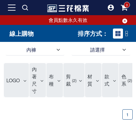
會員點數永久有效
線上購物
排序方式：
內褲
請選擇
內褲、平口褲、純棉內褲，50年優質棉製造，品質保證安心!
寬鬆立體剪裁純棉內褲、平口褲，雙層門襟設計，舒適不走光，在家可當短褲穿，一件抵兩件，超高CP值。
資深打版師打造五片式專利剪裁，行動自如不卡卡，舒適美感兼具，高品質平價好穿。買三花內褲對身體最好!
內
選擇內褲、平口褲、純棉內褲首重品質。舒適、透氣的內褲、平口褲、純棉內褲能影響健康，須謹慎挑選。三花內褲透氣不悶，值得信賴！
三花內褲、平口褲、純棉內褲50年來持續升級，符合人體工學設計，柔軟無勒痕的鬆緊帶。三花內褲是肌膚好友，口碑熱銷！
選擇內褲首重品質。三花內褲50年來不斷升級，證明其卓越品質。符合人體工學剪裁，柔軟無痕鬆緊帶，是必買首選。兼具品質與外型，與肌膚零感接觸，穿著舒適，看來有質感。三花內褲設計獨特，質料優良，專業剪裁，呵護肌膚。新鮮高品質棉材製成，多款選擇，耐洗耐穿，三花內褲絕對首選。
"內褲購買及使用經驗網友來信分享 近年來，我經常在大型連鎖賣場如佳瑪、美華泰等地看到三花內褲的展示。最近一兩年，甚至百貨公司及街頭店鋪都開始大量出現三花專櫃或專賣店。我猜測，這應該是三花在營運策略上的調整，才使得這些改變成為現實。 本來，三花內褲一直是消費者選購內褲時的熱門選項之一。內褲櫃點的增多使我更加注意到這個品牌，因此我在選購內褲時，特意多研究了一下三花內褲的設計。 先從內褲外層包裝談起，有些內褲有PP袋包裝，有些則沒有。雖然這是一件小事，但我發現朋友們中有人會介意內褲包裝沒有PP袋。他們認為沒有PP袋會使包裝不夠精美。對我來說，有PP袋確實能提升包裝的精緻度，但內褲不裝PP袋其實也算是環保。所以，這就看每個人對內褲包裝的需求和感受了。 每次購買內褲時，我都會特別帶一件五片式剪裁的內褲。三花的平口內褲被稱為全國第一件五片式剪裁內褲，這話應該不是隨便說說的，畢竟三花是一個擁有超過50年歷史的老品牌，專注於研發和改良內褲。當初，我覺得這種設計有些花俏，只是圖個新鮮買來試試，結果發現內褲多一片真的有其優勢，尤其是減少了內褲卡屁的次數。雖然這個狀況不可能完全消失，但大大增加了穿著的舒適度。 三花內褲的價格也在我能接受的範圍內，因此它逐漸成為我的心頭好。此外，內褲選購時的另一個重要因素是鬆緊帶。看內褲是否舊了，第一眼通常看鬆緊帶。故意或不小心露出內褲褲頭的時候，印象分數也是由鬆緊帶決定的。 很多內褲品牌強調鬆緊帶的造型及花樣，這類內褲非常適合一些特殊場合，如單身聯誼或約會時穿著，能夠加分不少。日常使用的內褲則建議選擇鬆緊帶不易鬆垮的，花樣其次。三花特別強調內褲鬆緊帶的耐洗度，而其他品牌鮮少提及這一點。 分場合選擇內褲是我的習慣。特殊場合內褲要講究一點，但平日則需要選擇鬆緊帶有保障的內褲。畢竟，內褲是每天陪伴我們超過12個小時的衣物，找到適合自己且耐洗耐穿高CP值的內褲才是最明智的選擇。 內褲畢竟是消耗品，定期更換非常重要。如果內褲沾染到髒污或處於潮濕的環境，就不應該撐太久。這是因為內褲長期接觸身體的重要部位，所以選擇和保養都要謹慎。 以上是我個人的內褲使用分享，並非業配，不代表任何人的立場。內褲還是要以自身體驗最為準確。希望大家都能找到適合自己的內褲，並多多支持台灣品牌。"
著
布
剪
材
款
色
LOGO
2
2
尺
種
裁
質
式
系
寸
1