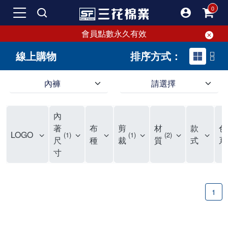
會員點數永久有效
線上購物
排序方式：
內褲
請選擇
內褲、平口褲、純棉內褲，50年優質棉製造，品質保證安心!
寬鬆立體剪裁純棉內褲、平口褲，雙層門襟設計，舒適不走光，在家可當短褲穿，一件抵兩件，超高CP值。
資深打版師打造五片式專利剪裁，行動自如不卡卡，舒適美感兼具，高品質平價好穿。買三花內褲對身體最好!
內
選擇內褲、平口褲、純棉內褲首重品質。舒適、透氣的內褲、平口褲、純棉內褲能影響健康，須謹慎挑選。三花內褲透氣不悶，值得信賴！
三花內褲、平口褲、純棉內褲50年來持續升級，符合人體工學設計，柔軟無勒痕的鬆緊帶。三花內褲是肌膚好友，口碑熱銷！
選擇內褲首重品質。三花內褲50年來不斷升級，證明其卓越品質。符合人體工學剪裁，柔軟無痕鬆緊帶，是必買首選。兼具品質與外型，與肌膚零感接觸，穿著舒適，看來有質感。三花內褲設計獨特，質料優良，專業剪裁，呵護肌膚。新鮮高品質棉材製成，多款選擇，耐洗耐穿，三花內褲絕對首選。
"內褲購買及使用經驗網友來信分享 近年來，我經常在大型連鎖賣場如佳瑪、美華泰等地看到三花內褲的展示。最近一兩年，甚至百貨公司及街頭店鋪都開始大量出現三花專櫃或專賣店。我猜測，這應該是三花在營運策略上的調整，才使得這些改變成為現實。 本來，三花內褲一直是消費者選購內褲時的熱門選項之一。內褲櫃點的增多使我更加注意到這個品牌，因此我在選購內褲時，特意多研究了一下三花內褲的設計。 先從內褲外層包裝談起，有些內褲有PP袋包裝，有些則沒有。雖然這是一件小事，但我發現朋友們中有人會介意內褲包裝沒有PP袋。他們認為沒有PP袋會使包裝不夠精美。對我來說，有PP袋確實能提升包裝的精緻度，但內褲不裝PP袋其實也算是環保。所以，這就看每個人對內褲包裝的需求和感受了。 每次購買內褲時，我都會特別帶一件五片式剪裁的內褲。三花的平口內褲被稱為全國第一件五片式剪裁內褲，這話應該不是隨便說說的，畢竟三花是一個擁有超過50年歷史的老品牌，專注於研發和改良內褲。當初，我覺得這種設計有些花俏，只是圖個新鮮買來試試，結果發現內褲多一片真的有其優勢，尤其是減少了內褲卡屁的次數。雖然這個狀況不可能完全消失，但大大增加了穿著的舒適度。 三花內褲的價格也在我能接受的範圍內，因此它逐漸成為我的心頭好。此外，內褲選購時的另一個重要因素是鬆緊帶。看內褲是否舊了，第一眼通常看鬆緊帶。故意或不小心露出內褲褲頭的時候，印象分數也是由鬆緊帶決定的。 很多內褲品牌強調鬆緊帶的造型及花樣，這類內褲非常適合一些特殊場合，如單身聯誼或約會時穿著，能夠加分不少。日常使用的內褲則建議選擇鬆緊帶不易鬆垮的，花樣其次。三花特別強調內褲鬆緊帶的耐洗度，而其他品牌鮮少提及這一點。 分場合選擇內褲是我的習慣。特殊場合內褲要講究一點，但平日則需要選擇鬆緊帶有保障的內褲。畢竟，內褲是每天陪伴我們超過12個小時的衣物，找到適合自己且耐洗耐穿高CP值的內褲才是最明智的選擇。 內褲畢竟是消耗品，定期更換非常重要。如果內褲沾染到髒污或處於潮濕的環境，就不應該撐太久。這是因為內褲長期接觸身體的重要部位，所以選擇和保養都要謹慎。 以上是我個人的內褲使用分享，並非業配，不代表任何人的立場。內褲還是要以自身體驗最為準確。希望大家都能找到適合自己的內褲，並多多支持台灣品牌。"
著
布
剪
材
款
色
LOGO
1
1
2
尺
種
裁
質
式
系
寸
1