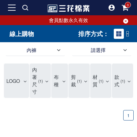
會員點數永久有效
線上購物
排序方式：
內褲
請選擇
內褲、平口褲、純棉內褲，50年優質棉製造，品質保證安心!
寬鬆立體剪裁純棉內褲、平口褲，雙層門襟設計，舒適不走光，在家可當短褲穿，一件抵兩件，超高CP值。
資深打版師打造五片式專利剪裁，行動自如不卡卡，舒適美感兼具，高品質平價好穿。買三花內褲對身體最好!
內
選擇內褲、平口褲、純棉內褲首重品質。舒適、透氣的內褲、平口褲、純棉內褲能影響健康，須謹慎挑選。三花內褲透氣不悶，值得信賴！
三花內褲、平口褲、純棉內褲50年來持續升級，符合人體工學設計，柔軟無勒痕的鬆緊帶。三花內褲是肌膚好友，口碑熱銷！
選擇內褲首重品質。三花內褲50年來不斷升級，證明其卓越品質。符合人體工學剪裁，柔軟無痕鬆緊帶，是必買首選。兼具品質與外型，與肌膚零感接觸，穿著舒適，看來有質感。三花內褲設計獨特，質料優良，專業剪裁，呵護肌膚。新鮮高品質棉材製成，多款選擇，耐洗耐穿，三花內褲絕對首選。
"內褲購買及使用經驗網友來信分享 近年來，我經常在大型連鎖賣場如佳瑪、美華泰等地看到三花內褲的展示。最近一兩年，甚至百貨公司及街頭店鋪都開始大量出現三花專櫃或專賣店。我猜測，這應該是三花在營運策略上的調整，才使得這些改變成為現實。 本來，三花內褲一直是消費者選購內褲時的熱門選項之一。內褲櫃點的增多使我更加注意到這個品牌，因此我在選購內褲時，特意多研究了一下三花內褲的設計。 先從內褲外層包裝談起，有些內褲有PP袋包裝，有些則沒有。雖然這是一件小事，但我發現朋友們中有人會介意內褲包裝沒有PP袋。他們認為沒有PP袋會使包裝不夠精美。對我來說，有PP袋確實能提升包裝的精緻度，但內褲不裝PP袋其實也算是環保。所以，這就看每個人對內褲包裝的需求和感受了。 每次購買內褲時，我都會特別帶一件五片式剪裁的內褲。三花的平口內褲被稱為全國第一件五片式剪裁內褲，這話應該不是隨便說說的，畢竟三花是一個擁有超過50年歷史的老品牌，專注於研發和改良內褲。當初，我覺得這種設計有些花俏，只是圖個新鮮買來試試，結果發現內褲多一片真的有其優勢，尤其是減少了內褲卡屁的次數。雖然這個狀況不可能完全消失，但大大增加了穿著的舒適度。 三花內褲的價格也在我能接受的範圍內，因此它逐漸成為我的心頭好。此外，內褲選購時的另一個重要因素是鬆緊帶。看內褲是否舊了，第一眼通常看鬆緊帶。故意或不小心露出內褲褲頭的時候，印象分數也是由鬆緊帶決定的。 很多內褲品牌強調鬆緊帶的造型及花樣，這類內褲非常適合一些特殊場合，如單身聯誼或約會時穿著，能夠加分不少。日常使用的內褲則建議選擇鬆緊帶不易鬆垮的，花樣其次。三花特別強調內褲鬆緊帶的耐洗度，而其他品牌鮮少提及這一點。 分場合選擇內褲是我的習慣。特殊場合內褲要講究一點，但平日則需要選擇鬆緊帶有保障的內褲。畢竟，內褲是每天陪伴我們超過12個小時的衣物，找到適合自己且耐洗耐穿高CP值的內褲才是最明智的選擇。 內褲畢竟是消耗品，定期更換非常重要。如果內褲沾染到髒污或處於潮濕的環境，就不應該撐太久。這是因為內褲長期接觸身體的重要部位，所以選擇和保養都要謹慎。 以上是我個人的內褲使用分享，並非業配，不代表任何人的立場。內褲還是要以自身體驗最為準確。希望大家都能找到適合自己的內褲，並多多支持台灣品牌。"
著
布
剪
材
款
LOGO
1
1
1
1
尺
種
裁
質
式
寸
1