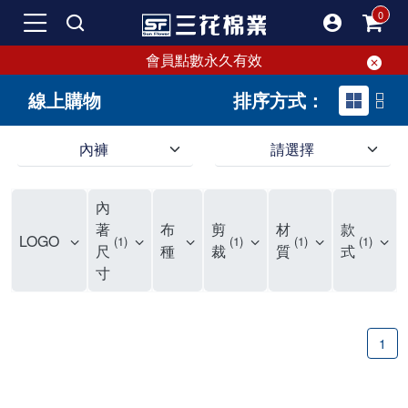
會員點數永久有效
線上購物
排序方式：
內褲
請選擇
內褲、平口褲、純棉內褲，50年優質棉製造，品質保證安心!
寬鬆立體剪裁純棉內褲、平口褲，雙層門襟設計，舒適不走光，在家可當短褲穿，一件抵兩件，超高CP值。
資深打版師打造五片式專利剪裁，行動自如不卡卡，舒適美感兼具，高品質平價好穿。買三花內褲對身體最好!
內
選擇內褲、平口褲、純棉內褲首重品質。舒適、透氣的內褲、平口褲、純棉內褲能影響健康，須謹慎挑選。三花內褲透氣不悶，值得信賴！
三花內褲、平口褲、純棉內褲50年來持續升級，符合人體工學設計，柔軟無勒痕的鬆緊帶。三花內褲是肌膚好友，口碑熱銷！
選擇內褲首重品質。三花內褲50年來不斷升級，證明其卓越品質。符合人體工學剪裁，柔軟無痕鬆緊帶，是必買首選。兼具品質與外型，與肌膚零感接觸，穿著舒適，看來有質感。三花內褲設計獨特，質料優良，專業剪裁，呵護肌膚。新鮮高品質棉材製成，多款選擇，耐洗耐穿，三花內褲絕對首選。
"內褲購買及使用經驗網友來信分享 近年來，我經常在大型連鎖賣場如佳瑪、美華泰等地看到三花內褲的展示。最近一兩年，甚至百貨公司及街頭店鋪都開始大量出現三花專櫃或專賣店。我猜測，這應該是三花在營運策略上的調整，才使得這些改變成為現實。 本來，三花內褲一直是消費者選購內褲時的熱門選項之一。內褲櫃點的增多使我更加注意到這個品牌，因此我在選購內褲時，特意多研究了一下三花內褲的設計。 先從內褲外層包裝談起，有些內褲有PP袋包裝，有些則沒有。雖然這是一件小事，但我發現朋友們中有人會介意內褲包裝沒有PP袋。他們認為沒有PP袋會使包裝不夠精美。對我來說，有PP袋確實能提升包裝的精緻度，但內褲不裝PP袋其實也算是環保。所以，這就看每個人對內褲包裝的需求和感受了。 每次購買內褲時，我都會特別帶一件五片式剪裁的內褲。三花的平口內褲被稱為全國第一件五片式剪裁內褲，這話應該不是隨便說說的，畢竟三花是一個擁有超過50年歷史的老品牌，專注於研發和改良內褲。當初，我覺得這種設計有些花俏，只是圖個新鮮買來試試，結果發現內褲多一片真的有其優勢，尤其是減少了內褲卡屁的次數。雖然這個狀況不可能完全消失，但大大增加了穿著的舒適度。 三花內褲的價格也在我能接受的範圍內，因此它逐漸成為我的心頭好。此外，內褲選購時的另一個重要因素是鬆緊帶。看內褲是否舊了，第一眼通常看鬆緊帶。故意或不小心露出內褲褲頭的時候，印象分數也是由鬆緊帶決定的。 很多內褲品牌強調鬆緊帶的造型及花樣，這類內褲非常適合一些特殊場合，如單身聯誼或約會時穿著，能夠加分不少。日常使用的內褲則建議選擇鬆緊帶不易鬆垮的，花樣其次。三花特別強調內褲鬆緊帶的耐洗度，而其他品牌鮮少提及這一點。 分場合選擇內褲是我的習慣。特殊場合內褲要講究一點，但平日則需要選擇鬆緊帶有保障的內褲。畢竟，內褲是每天陪伴我們超過12個小時的衣物，找到適合自己且耐洗耐穿高CP值的內褲才是最明智的選擇。 內褲畢竟是消耗品，定期更換非常重要。如果內褲沾染到髒污或處於潮濕的環境，就不應該撐太久。這是因為內褲長期接觸身體的重要部位，所以選擇和保養都要謹慎。 以上是我個人的內褲使用分享，並非業配，不代表任何人的立場。內褲還是要以自身體驗最為準確。希望大家都能找到適合自己的內褲，並多多支持台灣品牌。"
著
布
剪
材
款
LOGO
1
1
1
1
尺
種
裁
質
式
寸
1