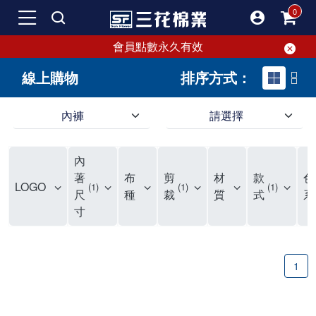
會員點數永久有效
線上購物
排序方式：
內褲
請選擇
內褲、平口褲、純棉內褲，50年優質棉製造，品質保證安心!
寬鬆立體剪裁純棉內褲、平口褲，雙層門襟設計，舒適不走光，在家可當短褲穿，一件抵兩件，超高CP值。
資深打版師打造五片式專利剪裁，行動自如不卡卡，舒適美感兼具，高品質平價好穿。買三花內褲對身體最好!
內
選擇內褲、平口褲、純棉內褲首重品質。舒適、透氣的內褲、平口褲、純棉內褲能影響健康，須謹慎挑選。三花內褲透氣不悶，值得信賴！
三花內褲、平口褲、純棉內褲50年來持續升級，符合人體工學設計，柔軟無勒痕的鬆緊帶。三花內褲是肌膚好友，口碑熱銷！
選擇內褲首重品質。三花內褲50年來不斷升級，證明其卓越品質。符合人體工學剪裁，柔軟無痕鬆緊帶，是必買首選。兼具品質與外型，與肌膚零感接觸，穿著舒適，看來有質感。三花內褲設計獨特，質料優良，專業剪裁，呵護肌膚。新鮮高品質棉材製成，多款選擇，耐洗耐穿，三花內褲絕對首選。
"內褲購買及使用經驗網友來信分享 近年來，我經常在大型連鎖賣場如佳瑪、美華泰等地看到三花內褲的展示。最近一兩年，甚至百貨公司及街頭店鋪都開始大量出現三花專櫃或專賣店。我猜測，這應該是三花在營運策略上的調整，才使得這些改變成為現實。 本來，三花內褲一直是消費者選購內褲時的熱門選項之一。內褲櫃點的增多使我更加注意到這個品牌，因此我在選購內褲時，特意多研究了一下三花內褲的設計。 先從內褲外層包裝談起，有些內褲有PP袋包裝，有些則沒有。雖然這是一件小事，但我發現朋友們中有人會介意內褲包裝沒有PP袋。他們認為沒有PP袋會使包裝不夠精美。對我來說，有PP袋確實能提升包裝的精緻度，但內褲不裝PP袋其實也算是環保。所以，這就看每個人對內褲包裝的需求和感受了。 每次購買內褲時，我都會特別帶一件五片式剪裁的內褲。三花的平口內褲被稱為全國第一件五片式剪裁內褲，這話應該不是隨便說說的，畢竟三花是一個擁有超過50年歷史的老品牌，專注於研發和改良內褲。當初，我覺得這種設計有些花俏，只是圖個新鮮買來試試，結果發現內褲多一片真的有其優勢，尤其是減少了內褲卡屁的次數。雖然這個狀況不可能完全消失，但大大增加了穿著的舒適度。 三花內褲的價格也在我能接受的範圍內，因此它逐漸成為我的心頭好。此外，內褲選購時的另一個重要因素是鬆緊帶。看內褲是否舊了，第一眼通常看鬆緊帶。故意或不小心露出內褲褲頭的時候，印象分數也是由鬆緊帶決定的。 很多內褲品牌強調鬆緊帶的造型及花樣，這類內褲非常適合一些特殊場合，如單身聯誼或約會時穿著，能夠加分不少。日常使用的內褲則建議選擇鬆緊帶不易鬆垮的，花樣其次。三花特別強調內褲鬆緊帶的耐洗度，而其他品牌鮮少提及這一點。 分場合選擇內褲是我的習慣。特殊場合內褲要講究一點，但平日則需要選擇鬆緊帶有保障的內褲。畢竟，內褲是每天陪伴我們超過12個小時的衣物，找到適合自己且耐洗耐穿高CP值的內褲才是最明智的選擇。 內褲畢竟是消耗品，定期更換非常重要。如果內褲沾染到髒污或處於潮濕的環境，就不應該撐太久。這是因為內褲長期接觸身體的重要部位，所以選擇和保養都要謹慎。 以上是我個人的內褲使用分享，並非業配，不代表任何人的立場。內褲還是要以自身體驗最為準確。希望大家都能找到適合自己的內褲，並多多支持台灣品牌。"
著
布
剪
材
款
色
LOGO
1
1
1
尺
種
裁
質
式
系
寸
1