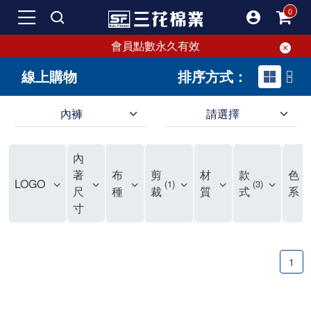
會員點數永久有效
線上購物
排序方式：
內褲
請選擇
內褲、平口褲、純棉內褲，50年優質棉製造，品質保證安心!
寬鬆立體剪裁純棉內褲、平口褲，雙層門襟設計，舒適不走光，在家可當短褲穿，一件抵兩件，超高CP值。
資深打版師打造五片式專利剪裁，行動自如不卡卡，舒適美感兼具，高品質平價好穿。買三花內褲對身體最好!
內
選擇內褲、平口褲、純棉內褲首重品質。舒適、透氣的內褲、平口褲、純棉內褲能影響健康，須謹慎挑選。三花內褲透氣不悶，值得信賴！
三花內褲、平口褲、純棉內褲50年來持續升級，符合人體工學設計，柔軟無勒痕的鬆緊帶。三花內褲是肌膚好友，口碑熱銷！
選擇內褲首重品質。三花內褲50年來不斷升級，證明其卓越品質。符合人體工學剪裁，柔軟無痕鬆緊帶，是必買首選。兼具品質與外型，與肌膚零感接觸，穿著舒適，看來有質感。三花內褲設計獨特，質料優良，專業剪裁，呵護肌膚。新鮮高品質棉材製成，多款選擇，耐洗耐穿，三花內褲絕對首選。
"內褲購買及使用經驗網友來信分享 近年來，我經常在大型連鎖賣場如佳瑪、美華泰等地看到三花內褲的展示。最近一兩年，甚至百貨公司及街頭店鋪都開始大量出現三花專櫃或專賣店。我猜測，這應該是三花在營運策略上的調整，才使得這些改變成為現實。 本來，三花內褲一直是消費者選購內褲時的熱門選項之一。內褲櫃點的增多使我更加注意到這個品牌，因此我在選購內褲時，特意多研究了一下三花內褲的設計。 先從內褲外層包裝談起，有些內褲有PP袋包裝，有些則沒有。雖然這是一件小事，但我發現朋友們中有人會介意內褲包裝沒有PP袋。他們認為沒有PP袋會使包裝不夠精美。對我來說，有PP袋確實能提升包裝的精緻度，但內褲不裝PP袋其實也算是環保。所以，這就看每個人對內褲包裝的需求和感受了。 每次購買內褲時，我都會特別帶一件五片式剪裁的內褲。三花的平口內褲被稱為全國第一件五片式剪裁內褲，這話應該不是隨便說說的，畢竟三花是一個擁有超過50年歷史的老品牌，專注於研發和改良內褲。當初，我覺得這種設計有些花俏，只是圖個新鮮買來試試，結果發現內褲多一片真的有其優勢，尤其是減少了內褲卡屁的次數。雖然這個狀況不可能完全消失，但大大增加了穿著的舒適度。 三花內褲的價格也在我能接受的範圍內，因此它逐漸成為我的心頭好。此外，內褲選購時的另一個重要因素是鬆緊帶。看內褲是否舊了，第一眼通常看鬆緊帶。故意或不小心露出內褲褲頭的時候，印象分數也是由鬆緊帶決定的。 很多內褲品牌強調鬆緊帶的造型及花樣，這類內褲非常適合一些特殊場合，如單身聯誼或約會時穿著，能夠加分不少。日常使用的內褲則建議選擇鬆緊帶不易鬆垮的，花樣其次。三花特別強調內褲鬆緊帶的耐洗度，而其他品牌鮮少提及這一點。 分場合選擇內褲是我的習慣。特殊場合內褲要講究一點，但平日則需要選擇鬆緊帶有保障的內褲。畢竟，內褲是每天陪伴我們超過12個小時的衣物，找到適合自己且耐洗耐穿高CP值的內褲才是最明智的選擇。 內褲畢竟是消耗品，定期更換非常重要。如果內褲沾染到髒污或處於潮濕的環境，就不應該撐太久。這是因為內褲長期接觸身體的重要部位，所以選擇和保養都要謹慎。 以上是我個人的內褲使用分享，並非業配，不代表任何人的立場。內褲還是要以自身體驗最為準確。希望大家都能找到適合自己的內褲，並多多支持台灣品牌。"
著
布
剪
材
款
色
LOGO
1
3
1
尺
種
裁
質
式
系
寸
1