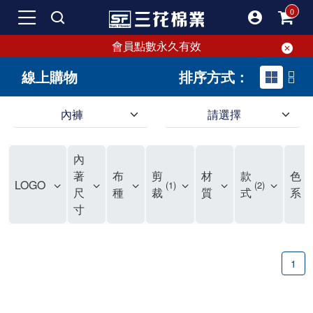
會員點數永久有效
線上購物
排序方式：
內褲
請選擇
內褲、平口褲、純棉內褲，50年優質棉製造，品質保證安心!
寬鬆立體剪裁純棉內褲、平口褲，雙層門襟設計，舒適不走光，在家可當短褲穿，一件抵兩件，超高CP值。
資深打版師打造五片式專利剪裁，行動自如不卡卡，舒適美感兼具，高品質平價好穿。買三花內褲對身體最好!
內
選擇內褲、平口褲、純棉內褲首重品質。舒適、透氣的內褲、平口褲、純棉內褲能影響健康，須謹慎挑選。三花內褲透氣不悶，值得信賴！
三花內褲、平口褲、純棉內褲50年來持續升級，符合人體工學設計，柔軟無勒痕的鬆緊帶。三花內褲是肌膚好友，口碑熱銷！
選擇內褲首重品質。三花內褲50年來不斷升級，證明其卓越品質。符合人體工學剪裁，柔軟無痕鬆緊帶，是必買首選。兼具品質與外型，與肌膚零感接觸，穿著舒適，看來有質感。三花內褲設計獨特，質料優良，專業剪裁，呵護肌膚。新鮮高品質棉材製成，多款選擇，耐洗耐穿，三花內褲絕對首選。
"內褲購買及使用經驗網友來信分享 近年來，我經常在大型連鎖賣場如佳瑪、美華泰等地看到三花內褲的展示。最近一兩年，甚至百貨公司及街頭店鋪都開始大量出現三花專櫃或專賣店。我猜測，這應該是三花在營運策略上的調整，才使得這些改變成為現實。 本來，三花內褲一直是消費者選購內褲時的熱門選項之一。內褲櫃點的增多使我更加注意到這個品牌，因此我在選購內褲時，特意多研究了一下三花內褲的設計。 先從內褲外層包裝談起，有些內褲有PP袋包裝，有些則沒有。雖然這是一件小事，但我發現朋友們中有人會介意內褲包裝沒有PP袋。他們認為沒有PP袋會使包裝不夠精美。對我來說，有PP袋確實能提升包裝的精緻度，但內褲不裝PP袋其實也算是環保。所以，這就看每個人對內褲包裝的需求和感受了。 每次購買內褲時，我都會特別帶一件五片式剪裁的內褲。三花的平口內褲被稱為全國第一件五片式剪裁內褲，這話應該不是隨便說說的，畢竟三花是一個擁有超過50年歷史的老品牌，專注於研發和改良內褲。當初，我覺得這種設計有些花俏，只是圖個新鮮買來試試，結果發現內褲多一片真的有其優勢，尤其是減少了內褲卡屁的次數。雖然這個狀況不可能完全消失，但大大增加了穿著的舒適度。 三花內褲的價格也在我能接受的範圍內，因此它逐漸成為我的心頭好。此外，內褲選購時的另一個重要因素是鬆緊帶。看內褲是否舊了，第一眼通常看鬆緊帶。故意或不小心露出內褲褲頭的時候，印象分數也是由鬆緊帶決定的。 很多內褲品牌強調鬆緊帶的造型及花樣，這類內褲非常適合一些特殊場合，如單身聯誼或約會時穿著，能夠加分不少。日常使用的內褲則建議選擇鬆緊帶不易鬆垮的，花樣其次。三花特別強調內褲鬆緊帶的耐洗度，而其他品牌鮮少提及這一點。 分場合選擇內褲是我的習慣。特殊場合內褲要講究一點，但平日則需要選擇鬆緊帶有保障的內褲。畢竟，內褲是每天陪伴我們超過12個小時的衣物，找到適合自己且耐洗耐穿高CP值的內褲才是最明智的選擇。 內褲畢竟是消耗品，定期更換非常重要。如果內褲沾染到髒污或處於潮濕的環境，就不應該撐太久。這是因為內褲長期接觸身體的重要部位，所以選擇和保養都要謹慎。 以上是我個人的內褲使用分享，並非業配，不代表任何人的立場。內褲還是要以自身體驗最為準確。希望大家都能找到適合自己的內褲，並多多支持台灣品牌。"
著
布
剪
材
款
色
LOGO
1
2
1
尺
種
裁
質
式
系
寸
1