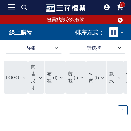
會員點數永久有效
線上購物
排序方式：
內褲
請選擇
內褲、平口褲、純棉內褲，50年優質棉製造，品質保證安心!
寬鬆立體剪裁純棉內褲、平口褲，雙層門襟設計，舒適不走光，在家可當短褲穿，一件抵兩件，超高CP值。
資深打版師打造五片式專利剪裁，行動自如不卡卡，舒適美感兼具，高品質平價好穿。買三花內褲對身體最好!
內
選擇內褲、平口褲、純棉內褲首重品質。舒適、透氣的內褲、平口褲、純棉內褲能影響健康，須謹慎挑選。三花內褲透氣不悶，值得信賴！
三花內褲、平口褲、純棉內褲50年來持續升級，符合人體工學設計，柔軟無勒痕的鬆緊帶。三花內褲是肌膚好友，口碑熱銷！
選擇內褲首重品質。三花內褲50年來不斷升級，證明其卓越品質。符合人體工學剪裁，柔軟無痕鬆緊帶，是必買首選。兼具品質與外型，與肌膚零感接觸，穿著舒適，看來有質感。三花內褲設計獨特，質料優良，專業剪裁，呵護肌膚。新鮮高品質棉材製成，多款選擇，耐洗耐穿，三花內褲絕對首選。
"內褲購買及使用經驗網友來信分享 近年來，我經常在大型連鎖賣場如佳瑪、美華泰等地看到三花內褲的展示。最近一兩年，甚至百貨公司及街頭店鋪都開始大量出現三花專櫃或專賣店。我猜測，這應該是三花在營運策略上的調整，才使得這些改變成為現實。 本來，三花內褲一直是消費者選購內褲時的熱門選項之一。內褲櫃點的增多使我更加注意到這個品牌，因此我在選購內褲時，特意多研究了一下三花內褲的設計。 先從內褲外層包裝談起，有些內褲有PP袋包裝，有些則沒有。雖然這是一件小事，但我發現朋友們中有人會介意內褲包裝沒有PP袋。他們認為沒有PP袋會使包裝不夠精美。對我來說，有PP袋確實能提升包裝的精緻度，但內褲不裝PP袋其實也算是環保。所以，這就看每個人對內褲包裝的需求和感受了。 每次購買內褲時，我都會特別帶一件五片式剪裁的內褲。三花的平口內褲被稱為全國第一件五片式剪裁內褲，這話應該不是隨便說說的，畢竟三花是一個擁有超過50年歷史的老品牌，專注於研發和改良內褲。當初，我覺得這種設計有些花俏，只是圖個新鮮買來試試，結果發現內褲多一片真的有其優勢，尤其是減少了內褲卡屁的次數。雖然這個狀況不可能完全消失，但大大增加了穿著的舒適度。 三花內褲的價格也在我能接受的範圍內，因此它逐漸成為我的心頭好。此外，內褲選購時的另一個重要因素是鬆緊帶。看內褲是否舊了，第一眼通常看鬆緊帶。故意或不小心露出內褲褲頭的時候，印象分數也是由鬆緊帶決定的。 很多內褲品牌強調鬆緊帶的造型及花樣，這類內褲非常適合一些特殊場合，如單身聯誼或約會時穿著，能夠加分不少。日常使用的內褲則建議選擇鬆緊帶不易鬆垮的，花樣其次。三花特別強調內褲鬆緊帶的耐洗度，而其他品牌鮮少提及這一點。 分場合選擇內褲是我的習慣。特殊場合內褲要講究一點，但平日則需要選擇鬆緊帶有保障的內褲。畢竟，內褲是每天陪伴我們超過12個小時的衣物，找到適合自己且耐洗耐穿高CP值的內褲才是最明智的選擇。 內褲畢竟是消耗品，定期更換非常重要。如果內褲沾染到髒污或處於潮濕的環境，就不應該撐太久。這是因為內褲長期接觸身體的重要部位，所以選擇和保養都要謹慎。 以上是我個人的內褲使用分享，並非業配，不代表任何人的立場。內褲還是要以自身體驗最為準確。希望大家都能找到適合自己的內褲，並多多支持台灣品牌。"
著
布
剪
材
款
色
LOGO
1
1
1
尺
種
裁
質
式
系
寸
1