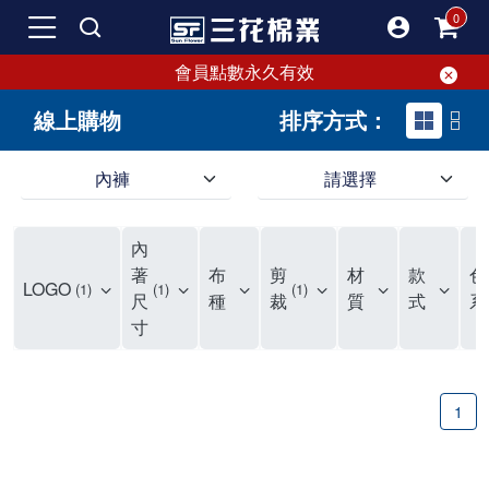
會員點數永久有效
線上購物
排序方式：
內褲
請選擇
內褲、平口褲、純棉內褲，50年優質棉製造，品質保證安心!
寬鬆立體剪裁純棉內褲、平口褲，雙層門襟設計，舒適不走光，在家可當短褲穿，一件抵兩件，超高CP值。
資深打版師打造五片式專利剪裁，行動自如不卡卡，舒適美感兼具，高品質平價好穿。買三花內褲對身體最好!
內
選擇內褲、平口褲、純棉內褲首重品質。舒適、透氣的內褲、平口褲、純棉內褲能影響健康，須謹慎挑選。三花內褲透氣不悶，值得信賴！
三花內褲、平口褲、純棉內褲50年來持續升級，符合人體工學設計，柔軟無勒痕的鬆緊帶。三花內褲是肌膚好友，口碑熱銷！
選擇內褲首重品質。三花內褲50年來不斷升級，證明其卓越品質。符合人體工學剪裁，柔軟無痕鬆緊帶，是必買首選。兼具品質與外型，與肌膚零感接觸，穿著舒適，看來有質感。三花內褲設計獨特，質料優良，專業剪裁，呵護肌膚。新鮮高品質棉材製成，多款選擇，耐洗耐穿，三花內褲絕對首選。
"內褲購買及使用經驗網友來信分享 近年來，我經常在大型連鎖賣場如佳瑪、美華泰等地看到三花內褲的展示。最近一兩年，甚至百貨公司及街頭店鋪都開始大量出現三花專櫃或專賣店。我猜測，這應該是三花在營運策略上的調整，才使得這些改變成為現實。 本來，三花內褲一直是消費者選購內褲時的熱門選項之一。內褲櫃點的增多使我更加注意到這個品牌，因此我在選購內褲時，特意多研究了一下三花內褲的設計。 先從內褲外層包裝談起，有些內褲有PP袋包裝，有些則沒有。雖然這是一件小事，但我發現朋友們中有人會介意內褲包裝沒有PP袋。他們認為沒有PP袋會使包裝不夠精美。對我來說，有PP袋確實能提升包裝的精緻度，但內褲不裝PP袋其實也算是環保。所以，這就看每個人對內褲包裝的需求和感受了。 每次購買內褲時，我都會特別帶一件五片式剪裁的內褲。三花的平口內褲被稱為全國第一件五片式剪裁內褲，這話應該不是隨便說說的，畢竟三花是一個擁有超過50年歷史的老品牌，專注於研發和改良內褲。當初，我覺得這種設計有些花俏，只是圖個新鮮買來試試，結果發現內褲多一片真的有其優勢，尤其是減少了內褲卡屁的次數。雖然這個狀況不可能完全消失，但大大增加了穿著的舒適度。 三花內褲的價格也在我能接受的範圍內，因此它逐漸成為我的心頭好。此外，內褲選購時的另一個重要因素是鬆緊帶。看內褲是否舊了，第一眼通常看鬆緊帶。故意或不小心露出內褲褲頭的時候，印象分數也是由鬆緊帶決定的。 很多內褲品牌強調鬆緊帶的造型及花樣，這類內褲非常適合一些特殊場合，如單身聯誼或約會時穿著，能夠加分不少。日常使用的內褲則建議選擇鬆緊帶不易鬆垮的，花樣其次。三花特別強調內褲鬆緊帶的耐洗度，而其他品牌鮮少提及這一點。 分場合選擇內褲是我的習慣。特殊場合內褲要講究一點，但平日則需要選擇鬆緊帶有保障的內褲。畢竟，內褲是每天陪伴我們超過12個小時的衣物，找到適合自己且耐洗耐穿高CP值的內褲才是最明智的選擇。 內褲畢竟是消耗品，定期更換非常重要。如果內褲沾染到髒污或處於潮濕的環境，就不應該撐太久。這是因為內褲長期接觸身體的重要部位，所以選擇和保養都要謹慎。 以上是我個人的內褲使用分享，並非業配，不代表任何人的立場。內褲還是要以自身體驗最為準確。希望大家都能找到適合自己的內褲，並多多支持台灣品牌。"
著
布
剪
材
款
色
LOGO
1
1
1
尺
種
裁
質
式
系
寸
1