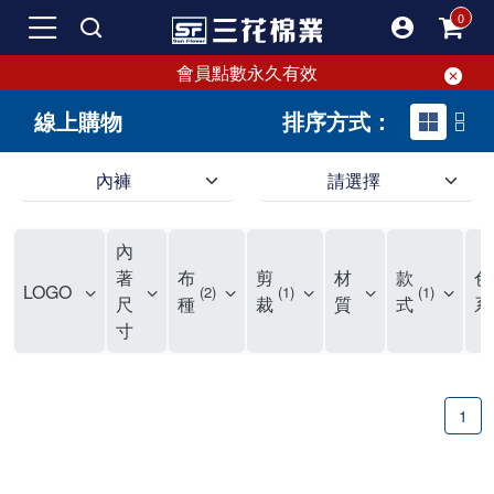
會員點數永久有效
線上購物
排序方式：
內褲
請選擇
內褲、平口褲、純棉內褲，50年優質棉製造，品質保證安心!
寬鬆立體剪裁純棉內褲、平口褲，雙層門襟設計，舒適不走光，在家可當短褲穿，一件抵兩件，超高CP值。
資深打版師打造五片式專利剪裁，行動自如不卡卡，舒適美感兼具，高品質平價好穿。買三花內褲對身體最好!
內
選擇內褲、平口褲、純棉內褲首重品質。舒適、透氣的內褲、平口褲、純棉內褲能影響健康，須謹慎挑選。三花內褲透氣不悶，值得信賴！
三花內褲、平口褲、純棉內褲50年來持續升級，符合人體工學設計，柔軟無勒痕的鬆緊帶。三花內褲是肌膚好友，口碑熱銷！
選擇內褲首重品質。三花內褲50年來不斷升級，證明其卓越品質。符合人體工學剪裁，柔軟無痕鬆緊帶，是必買首選。兼具品質與外型，與肌膚零感接觸，穿著舒適，看來有質感。三花內褲設計獨特，質料優良，專業剪裁，呵護肌膚。新鮮高品質棉材製成，多款選擇，耐洗耐穿，三花內褲絕對首選。
"內褲購買及使用經驗網友來信分享 近年來，我經常在大型連鎖賣場如佳瑪、美華泰等地看到三花內褲的展示。最近一兩年，甚至百貨公司及街頭店鋪都開始大量出現三花專櫃或專賣店。我猜測，這應該是三花在營運策略上的調整，才使得這些改變成為現實。 本來，三花內褲一直是消費者選購內褲時的熱門選項之一。內褲櫃點的增多使我更加注意到這個品牌，因此我在選購內褲時，特意多研究了一下三花內褲的設計。 先從內褲外層包裝談起，有些內褲有PP袋包裝，有些則沒有。雖然這是一件小事，但我發現朋友們中有人會介意內褲包裝沒有PP袋。他們認為沒有PP袋會使包裝不夠精美。對我來說，有PP袋確實能提升包裝的精緻度，但內褲不裝PP袋其實也算是環保。所以，這就看每個人對內褲包裝的需求和感受了。 每次購買內褲時，我都會特別帶一件五片式剪裁的內褲。三花的平口內褲被稱為全國第一件五片式剪裁內褲，這話應該不是隨便說說的，畢竟三花是一個擁有超過50年歷史的老品牌，專注於研發和改良內褲。當初，我覺得這種設計有些花俏，只是圖個新鮮買來試試，結果發現內褲多一片真的有其優勢，尤其是減少了內褲卡屁的次數。雖然這個狀況不可能完全消失，但大大增加了穿著的舒適度。 三花內褲的價格也在我能接受的範圍內，因此它逐漸成為我的心頭好。此外，內褲選購時的另一個重要因素是鬆緊帶。看內褲是否舊了，第一眼通常看鬆緊帶。故意或不小心露出內褲褲頭的時候，印象分數也是由鬆緊帶決定的。 很多內褲品牌強調鬆緊帶的造型及花樣，這類內褲非常適合一些特殊場合，如單身聯誼或約會時穿著，能夠加分不少。日常使用的內褲則建議選擇鬆緊帶不易鬆垮的，花樣其次。三花特別強調內褲鬆緊帶的耐洗度，而其他品牌鮮少提及這一點。 分場合選擇內褲是我的習慣。特殊場合內褲要講究一點，但平日則需要選擇鬆緊帶有保障的內褲。畢竟，內褲是每天陪伴我們超過12個小時的衣物，找到適合自己且耐洗耐穿高CP值的內褲才是最明智的選擇。 內褲畢竟是消耗品，定期更換非常重要。如果內褲沾染到髒污或處於潮濕的環境，就不應該撐太久。這是因為內褲長期接觸身體的重要部位，所以選擇和保養都要謹慎。 以上是我個人的內褲使用分享，並非業配，不代表任何人的立場。內褲還是要以自身體驗最為準確。希望大家都能找到適合自己的內褲，並多多支持台灣品牌。"
著
布
剪
材
款
色
LOGO
2
1
1
尺
種
裁
質
式
系
寸
1