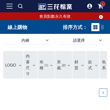
會員點數永久有效
線上購物
排序方式：
內褲
請選擇
內褲、平口褲、純棉內褲，50年優質棉製造，品質保證安心!
寬鬆立體剪裁純棉內褲、平口褲，雙層門襟設計，舒適不走光，在家可當短褲穿，一件抵兩件，超高CP值。
資深打版師打造五片式專利剪裁，行動自如不卡卡，舒適美感兼具，高品質平價好穿。買三花內褲對身體最好!
內
選擇內褲、平口褲、純棉內褲首重品質。舒適、透氣的內褲、平口褲、純棉內褲能影響健康，須謹慎挑選。三花內褲透氣不悶，值得信賴！
三花內褲、平口褲、純棉內褲50年來持續升級，符合人體工學設計，柔軟無勒痕的鬆緊帶。三花內褲是肌膚好友，口碑熱銷！
選擇內褲首重品質。三花內褲50年來不斷升級，證明其卓越品質。符合人體工學剪裁，柔軟無痕鬆緊帶，是必買首選。兼具品質與外型，與肌膚零感接觸，穿著舒適，看來有質感。三花內褲設計獨特，質料優良，專業剪裁，呵護肌膚。新鮮高品質棉材製成，多款選擇，耐洗耐穿，三花內褲絕對首選。
"內褲購買及使用經驗網友來信分享 近年來，我經常在大型連鎖賣場如佳瑪、美華泰等地看到三花內褲的展示。最近一兩年，甚至百貨公司及街頭店鋪都開始大量出現三花專櫃或專賣店。我猜測，這應該是三花在營運策略上的調整，才使得這些改變成為現實。 本來，三花內褲一直是消費者選購內褲時的熱門選項之一。內褲櫃點的增多使我更加注意到這個品牌，因此我在選購內褲時，特意多研究了一下三花內褲的設計。 先從內褲外層包裝談起，有些內褲有PP袋包裝，有些則沒有。雖然這是一件小事，但我發現朋友們中有人會介意內褲包裝沒有PP袋。他們認為沒有PP袋會使包裝不夠精美。對我來說，有PP袋確實能提升包裝的精緻度，但內褲不裝PP袋其實也算是環保。所以，這就看每個人對內褲包裝的需求和感受了。 每次購買內褲時，我都會特別帶一件五片式剪裁的內褲。三花的平口內褲被稱為全國第一件五片式剪裁內褲，這話應該不是隨便說說的，畢竟三花是一個擁有超過50年歷史的老品牌，專注於研發和改良內褲。當初，我覺得這種設計有些花俏，只是圖個新鮮買來試試，結果發現內褲多一片真的有其優勢，尤其是減少了內褲卡屁的次數。雖然這個狀況不可能完全消失，但大大增加了穿著的舒適度。 三花內褲的價格也在我能接受的範圍內，因此它逐漸成為我的心頭好。此外，內褲選購時的另一個重要因素是鬆緊帶。看內褲是否舊了，第一眼通常看鬆緊帶。故意或不小心露出內褲褲頭的時候，印象分數也是由鬆緊帶決定的。 很多內褲品牌強調鬆緊帶的造型及花樣，這類內褲非常適合一些特殊場合，如單身聯誼或約會時穿著，能夠加分不少。日常使用的內褲則建議選擇鬆緊帶不易鬆垮的，花樣其次。三花特別強調內褲鬆緊帶的耐洗度，而其他品牌鮮少提及這一點。 分場合選擇內褲是我的習慣。特殊場合內褲要講究一點，但平日則需要選擇鬆緊帶有保障的內褲。畢竟，內褲是每天陪伴我們超過12個小時的衣物，找到適合自己且耐洗耐穿高CP值的內褲才是最明智的選擇。 內褲畢竟是消耗品，定期更換非常重要。如果內褲沾染到髒污或處於潮濕的環境，就不應該撐太久。這是因為內褲長期接觸身體的重要部位，所以選擇和保養都要謹慎。 以上是我個人的內褲使用分享，並非業配，不代表任何人的立場。內褲還是要以自身體驗最為準確。希望大家都能找到適合自己的內褲，並多多支持台灣品牌。"
著
布
剪
材
款
色
LOGO
1
2
2
尺
種
裁
質
式
系
寸
1