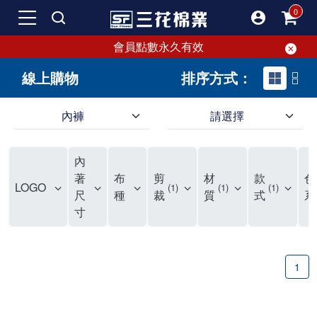
會員點數永久有效
線上購物
排序方式：
內褲
請選擇
內褲、平口褲、純棉內褲，50年優質棉製造，品質保證安心!
寬鬆立體剪裁純棉內褲、平口褲，雙層門襟設計，舒適不走光，在家可當短褲穿，一件抵兩件，超高CP值。
資深打版師打造五片式專利剪裁，行動自如不卡卡，舒適美感兼具，高品質平價好穿。買三花內褲對身體最好!
內
選擇內褲、平口褲、純棉內褲首重品質。舒適、透氣的內褲、平口褲、純棉內褲能影響健康，須謹慎挑選。三花內褲透氣不悶，值得信賴！
三花內褲、平口褲、純棉內褲50年來持續升級，符合人體工學設計，柔軟無勒痕的鬆緊帶。三花內褲是肌膚好友，口碑熱銷！
選擇內褲首重品質。三花內褲50年來不斷升級，證明其卓越品質。符合人體工學剪裁，柔軟無痕鬆緊帶，是必買首選。兼具品質與外型，與肌膚零感接觸，穿著舒適，看來有質感。三花內褲設計獨特，質料優良，專業剪裁，呵護肌膚。新鮮高品質棉材製成，多款選擇，耐洗耐穿，三花內褲絕對首選。
"內褲購買及使用經驗網友來信分享 近年來，我經常在大型連鎖賣場如佳瑪、美華泰等地看到三花內褲的展示。最近一兩年，甚至百貨公司及街頭店鋪都開始大量出現三花專櫃或專賣店。我猜測，這應該是三花在營運策略上的調整，才使得這些改變成為現實。 本來，三花內褲一直是消費者選購內褲時的熱門選項之一。內褲櫃點的增多使我更加注意到這個品牌，因此我在選購內褲時，特意多研究了一下三花內褲的設計。 先從內褲外層包裝談起，有些內褲有PP袋包裝，有些則沒有。雖然這是一件小事，但我發現朋友們中有人會介意內褲包裝沒有PP袋。他們認為沒有PP袋會使包裝不夠精美。對我來說，有PP袋確實能提升包裝的精緻度，但內褲不裝PP袋其實也算是環保。所以，這就看每個人對內褲包裝的需求和感受了。 每次購買內褲時，我都會特別帶一件五片式剪裁的內褲。三花的平口內褲被稱為全國第一件五片式剪裁內褲，這話應該不是隨便說說的，畢竟三花是一個擁有超過50年歷史的老品牌，專注於研發和改良內褲。當初，我覺得這種設計有些花俏，只是圖個新鮮買來試試，結果發現內褲多一片真的有其優勢，尤其是減少了內褲卡屁的次數。雖然這個狀況不可能完全消失，但大大增加了穿著的舒適度。 三花內褲的價格也在我能接受的範圍內，因此它逐漸成為我的心頭好。此外，內褲選購時的另一個重要因素是鬆緊帶。看內褲是否舊了，第一眼通常看鬆緊帶。故意或不小心露出內褲褲頭的時候，印象分數也是由鬆緊帶決定的。 很多內褲品牌強調鬆緊帶的造型及花樣，這類內褲非常適合一些特殊場合，如單身聯誼或約會時穿著，能夠加分不少。日常使用的內褲則建議選擇鬆緊帶不易鬆垮的，花樣其次。三花特別強調內褲鬆緊帶的耐洗度，而其他品牌鮮少提及這一點。 分場合選擇內褲是我的習慣。特殊場合內褲要講究一點，但平日則需要選擇鬆緊帶有保障的內褲。畢竟，內褲是每天陪伴我們超過12個小時的衣物，找到適合自己且耐洗耐穿高CP值的內褲才是最明智的選擇。 內褲畢竟是消耗品，定期更換非常重要。如果內褲沾染到髒污或處於潮濕的環境，就不應該撐太久。這是因為內褲長期接觸身體的重要部位，所以選擇和保養都要謹慎。 以上是我個人的內褲使用分享，並非業配，不代表任何人的立場。內褲還是要以自身體驗最為準確。希望大家都能找到適合自己的內褲，並多多支持台灣品牌。"
著
布
剪
材
款
色
LOGO
1
1
1
尺
種
裁
質
式
系
寸
1